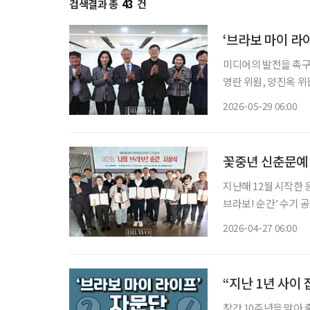
검색결과 총
43
건
‘브라보 마이 라
미디어의 발전을 촉구하
영란 위원, 양진옥 위
은 시니어 독자의 니
2026-05-29 06:00
2015년 창간 당시 
꽃중년 신춘문예 
지난해 12월 시작한 
브라보! 순간’ 수기 공모전이 모든 일정을 마무리하며 유종의 미를 
행하며 한 가지 가능성
2026-04-27 06:00
이 ‘꽃중년 신춘문예’
“지난 1년 사이
창간 10주년을 맞아 