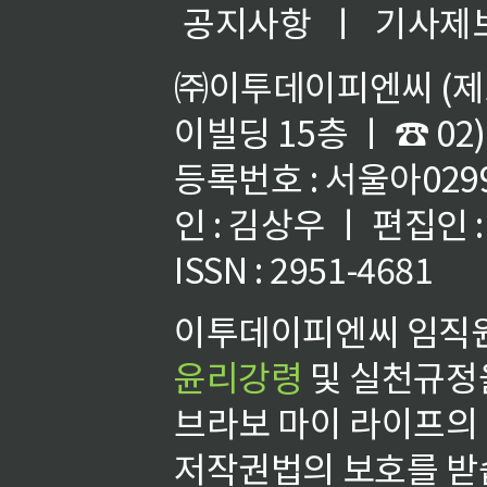
공지사항
ㅣ
기사제
㈜이투데이피엔씨 (제호
이빌딩 15층 ㅣ ☎ 02)
등록번호 : 서울아02992
인 : 김상우 ㅣ 편집인
ISSN : 2951-4681
이투데이피엔씨 임직원
윤리강령
및 실천규정을
브라보 마이 라이프의
저작권법의 보호를 받