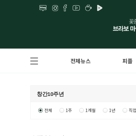
전체뉴스
피플
전체
1주
1개월
1년
직