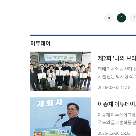
1
2
이투데이
제2회 '나의 브
택배 기사와 콜센터 
기를 담은 박시형 작가
공모전 대상을 차지했다. 이투데이피엔씨는 13일 서울 강남구 이투데이 사옥
2026-03-15 11:18
열고 총 380여 편의
◀
이종재 이투데이그룹 대표이사 
푸드의 글로벌화를 선
강조했다. 이 부회장은 20일 오후 서울 서초구 양재동 at센터에서 열린 ‘에그테크 코리아
2025-12-20 15:03