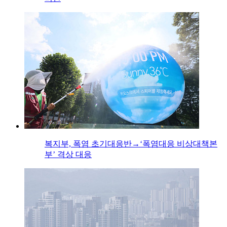
복지부, 폭염 초기대응반→‘폭염대응 비상대책본
부’ 격상 대응