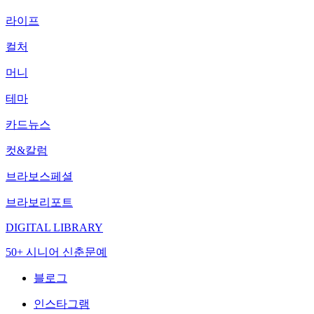
라이프
컬처
머니
테마
카드뉴스
컷&칼럼
브라보스페셜
브라보리포트
DIGITAL LIBRARY
50+ 시니어 신춘문예
블로그
인스타그램