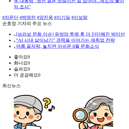
李 대통령 "청년 결혼 망설이는 일 없어야...제도상 불이
익 조사"
#자문단
#박영란
#양진옥
#이기일
#이보람
손효정 기자의 주요 뉴스
⌞
[브라보 문화 이슈] 유방암 투병 후 더 단단해진 박미선
⌞
“AI 시대 살아남기” 경력을 이어가는 재취업 전략
⌞
여름 끝자락, 놓치면 아쉬운 8월 문화소식
좋아요
0
화나요
0
슬퍼요
0
더 궁금해요
0
최신뉴스