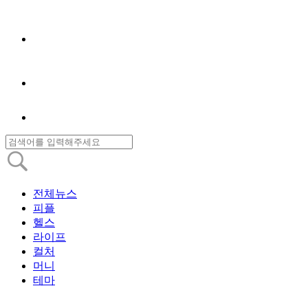
전체뉴스
피플
헬스
라이프
컬처
머니
테마