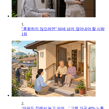
1.
"후회하지 않으려면" 60세 넘어 끊어내야 할 사람
1위
2.
‘아파도 집에서 늙고 싶어…’ 고령 가구 40% 노후