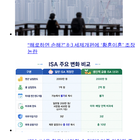
“해로하면 손해?” 8·3 세제개편에 ‘황혼이혼’ 조장
논란