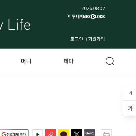
2026.08.07
로그인
회원가입
머니
테마
가
가
선호매체 추가