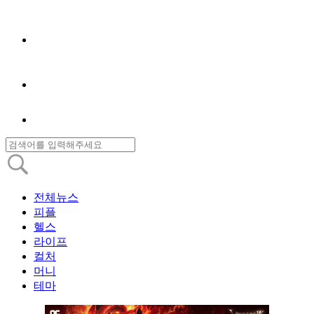
전체뉴스
피플
헬스
라이프
컬처
머니
테마