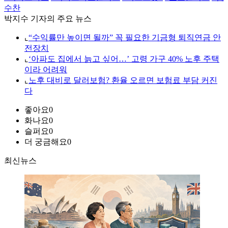
수찬
박지수 기자의 주요 뉴스
⌞
“수익률만 높이면 될까” 꼭 필요한 기금형 퇴직연금 안
전장치
⌞
‘아파도 집에서 늙고 싶어…’ 고령 가구 40% 노후 주택
이라 어려워
⌞
노후 대비로 달러보험? 환율 오르면 보험료 부담 커진
다
좋아요
0
화나요
0
슬퍼요
0
더 궁금해요
0
최신뉴스