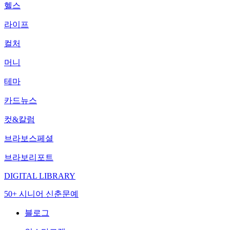
헬스
라이프
컬처
머니
테마
카드뉴스
컷&칼럼
브라보스페셜
브라보리포트
DIGITAL LIBRARY
50+ 시니어 신춘문예
블로그