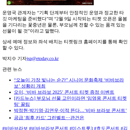
운영국 관계자는 “기획 단계부터 안정적인 운영과 정교한 타
깃 마케팅을 준비했다”며 “2월 9일 시작되는 티켓 오픈은 올봄
을 기다리는 꽃중년은 물론, 부모님께 전할 수 있는 품격 있는
선물이 될 것”이라고 말했다.
상세 예매 정보와 좌석 배치는 티켓링크 홈페이지를 통해 확인
할 수 있다.
박지수 기자
jsp@etoday.co.kr
관련 뉴스
“오늘이 가장 빛나는 순간” 시니어 문화축제 ‘비바브라
보’ 성황리 개최
오이, ‘비바 브라보 2025’ 콘서트 티켓 증정 이벤트
[카드뉴스] 부모님 선물 고민이라면 '임영웅 콘서트 티켓
팅' 꿀팁
박정현·박기영·김연우·이적 뜬다…‘비바 브라보 콘서트’
공급 '최후 카드' 그린벨트⋯관건은
#비바브라보
#비바브라보콘서트
#미스트롯3
#효도콘서트
#김