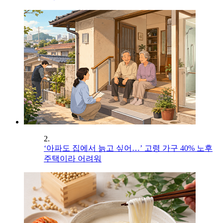
2.
‘아파도 집에서 늙고 싶어…’ 고령 가구 40% 노후
주택이라 어려워