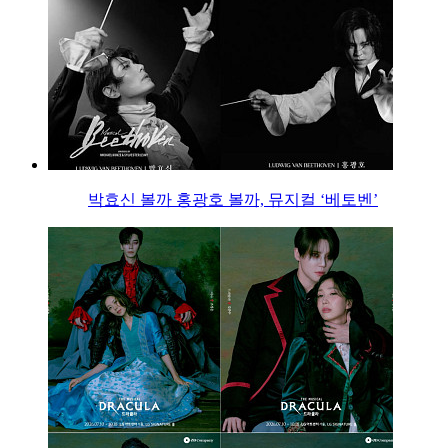
박효신 볼까 홍광호 볼까, 뮤지컬 ‘베토벤’