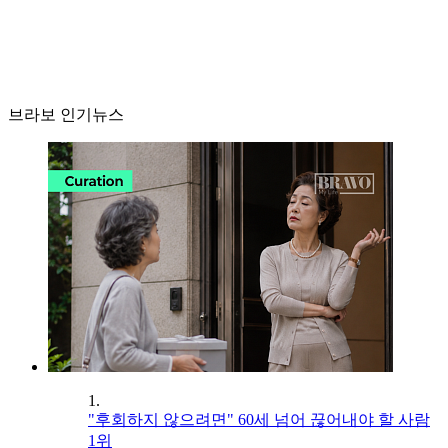
브라보 인기뉴스
1.
"후회하지 않으려면" 60세 넘어 끊어내야 할 사람
1위