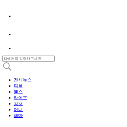
전체뉴스
피플
헬스
라이프
컬처
머니
테마