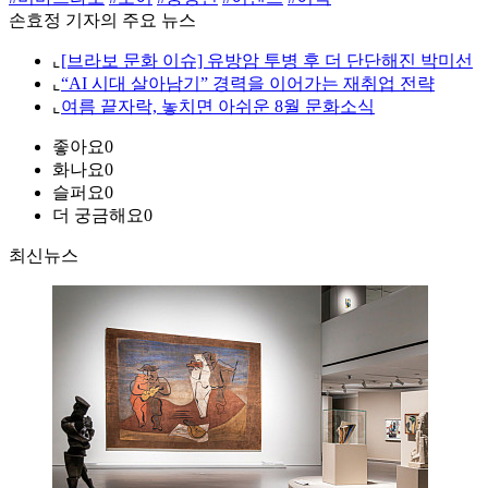
손효정 기자의 주요 뉴스
⌞
[브라보 문화 이슈] 유방암 투병 후 더 단단해진 박미선
⌞
“AI 시대 살아남기” 경력을 이어가는 재취업 전략
⌞
여름 끝자락, 놓치면 아쉬운 8월 문화소식
좋아요
0
화나요
0
슬퍼요
0
더 궁금해요
0
최신뉴스