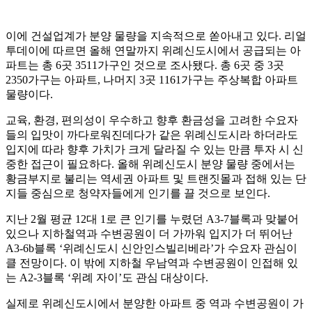
이에 건설업계가 분양 물량을 지속적으로 쏟아내고 있다. 리얼
투데이에 따르면 올해 연말까지 위례신도시에서 공급되는 아
파트는 총 6곳 3511가구인 것으로 조사됐다. 총 6곳 중 3곳
2350가구는 아파트, 나머지 3곳 1161가구는 주상복합 아파트
물량이다.
교육, 환경, 편의성이 우수하고 향후 환금성을 고려한 수요자
들의 입맛이 까다로워진데다가 같은 위례신도시라 하더라도
입지에 따라 향후 가치가 크게 달라질 수 있는 만큼 투자 시 신
중한 접근이 필요하다. 올해 위례신도시 분양 물량 중에서는
황금부지로 불리는 역세권 아파트 및 트랜짓몰과 접해 있는 단
지들 중심으로 청약자들에게 인기를 끌 것으로 보인다.
지난 2월 평균 12대 1로 큰 인기를 누렸던 A3-7블록과 맞붙어
있으나 지하철역과 수변공원이 더 가까워 입지가 더 뛰어난
A3-6b블록 ‘위례신도시 신안인스빌리베라’가 수요자 관심이
클 전망이다. 이 밖에 지하철 우남역과 수변공원이 인접해 있
는 A2-3블록 ‘위례 자이’도 관심 대상이다.
실제로 위례신도시에서 분양한 아파트 중 역과 수변공원이 가