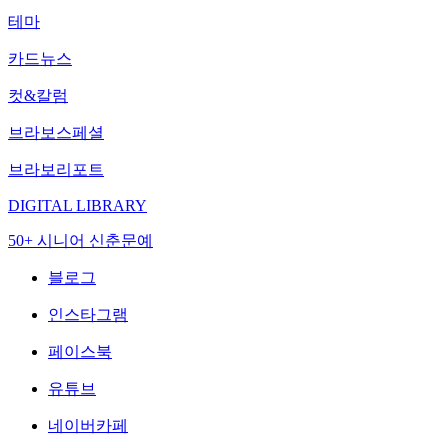
테마
카드뉴스
컷&칼럼
브라보스페셜
브라보리포트
DIGITAL LIBRARY
50+ 시니어 신춘문예
블로그
인스타그램
페이스북
유튜브
네이버카페