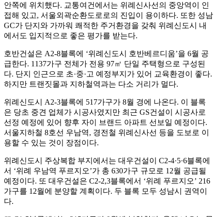
안쪽에 위치했다. 교통여건에서는 위례신사선의 중앙역이 인
접해 있고, 서울외곽순환도로로의 진입이 용이하다. 또한 성남
GC가 단지와 가까워 쾌적한 주거환경을 갖춰 위례신도시 내
에서도 입지적으로 좋은 평가를 받는다.
호반건설은 A2-8블록에 ‘위례신도시 호반베르디움’을 6월 공
급한다. 1137가구 전체가 전용 97㎡ 단일 주택형으로 구성된
다. 단지 인근으로 초·중·고 예정부지가 있어 교육환경이 좋다.
하지만 트랜짓몰과 지하철역과는 다소 거리가 멀다.
위례신도시 A2-3블록에 517가구가 8월 경에 나온다. 이 블록
은 당초 중견 업체가 시공사였지만 최근 GS건설이 시공사로
선정 예정에 있어 향후 자이 브랜드 아파트 선보일 예정이다.
서울지하철 8호선 우남역, 경전철 위례신사선 등을 도보로 이
용할 수 있는 것이 장점이다.
위례신도시 주상복합 부지에서는 대우건설이 C2-4·5·6블록에
서 ‘위례 우남역 푸르지오’가 총 630가구 규모로 12월 공급될
예정이다. 또 대우건설은 C2-2,3블록에서 ‘위례 푸르지오’ 216
가구를 12월에 분양할 계획이다. 두 블록 모두 성남시 권역이
다.