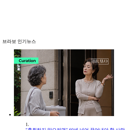
브라보 인기뉴스
1.
"후회하지 않으려면" 60세 넘어 끊어내야 할 사람