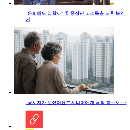
“은퇴해도 일할까” 美 중장년 고소득층 노후 불안
커
“공시지가 보셨어요?” 시니어에게 닥칠 청구서는?