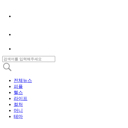
전체뉴스
피플
헬스
라이프
컬처
머니
테마