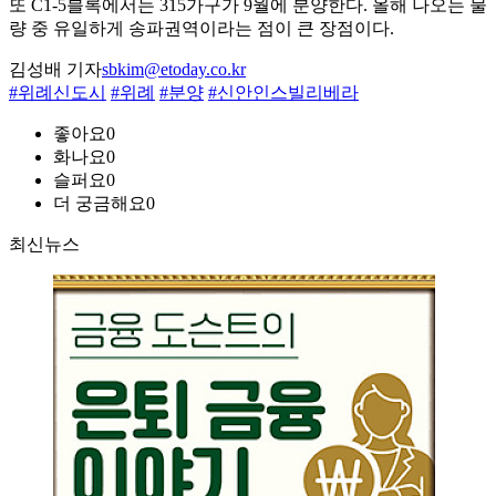
또 C1-5블록에서는 315가구가 9월에 분양한다. 올해 나오는 물
량 중 유일하게 송파권역이라는 점이 큰 장점이다.
김성배 기자
sbkim@etoday.co.kr
#위례신도시
#위례
#분양
#신안인스빌리베라
좋아요
0
화나요
0
슬퍼요
0
더 궁금해요
0
최신뉴스