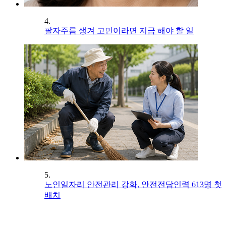
4.
팔자주름 생겨 고민이라면 지금 해야 할 일
5.
노인일자리 안전관리 강화, 안전전담인력 613명 첫
배치