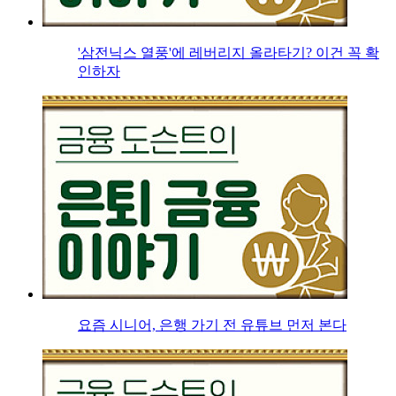
'삼전닉스 열풍'에 레버리지 올라타기? 이건 꼭 확
인하자
요즘 시니어, 은행 가기 전 유튜브 먼저 본다