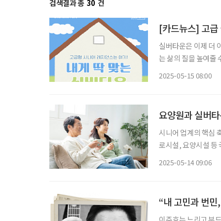
검색결과 총
30
건
[카드뉴스] 고급
실버타운은 이제 더 
는 삶의 질을 높여줄
하면서도 필요한 지원
2025-05-15 08:00
수 있는 다양한 옵션
요양원과 실버타
시니어 업계의 핵심 
로시설, 요양시설 등
한 수준이다. 이에 따
2025-05-14 09:06
부는 지난해 ‘시니어 
“내 고민과 번민
이주호는 느리고 부드