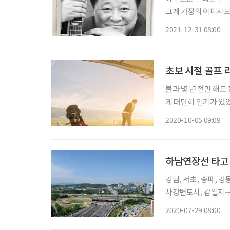
크계 거장의 이미지보
이성보다 직관으로, 
2021-12-31 08:00
사랑과 행복을 노래한
그
초보 시절 골프 라
불과 몇 년 전만 해
게 대단히 인기가 있
전 정규 홀과 크고 작
2020-10-05 09:09
두 개가 길 양쪽으로 
하남연장선 타고 
강남, 서초, 송파, 
사강변도시, 감일지구
하남시의 마지막 투자
2020-07-29 08:00
사실 풍산동은 불편한