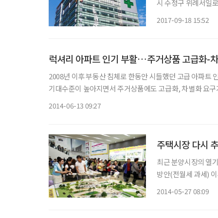
시 수정구 위례서일로에
원 관계자는 “위례신도시
2017-09-18 15:52
춰, 기존 본원의 시
럭셔리 아파트 인기 부활…주거상품 고급화-
2008년 이후 부동산 침체로 한동안 시들했던 고급 아파트 
기대수준이 높아지면서 주거상품에도 고급화, 차별화 요구가 커지고 있기 때문이다. 특히 
펜트하우스 열풍이 거세다. 13일 부동산 업
2014-06-13 09:27
최근 분양시장의 열기가 점차 식
방안(전월세 과세) 
이다. 다주택자 투자수요가 줄어들고 있는 데다 전세 가격이 안정되는 등 주택 비수기에 접어
2014-05-27 08:09
들면서 주택 실수요도