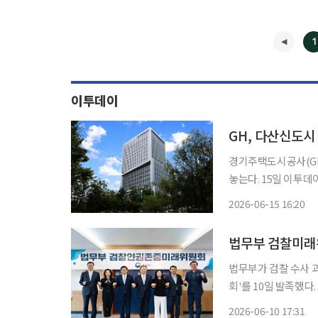
1
이투데이
GH, 다산신도시
경기주택도시공사(GH
놓는다. 15일 이투데이 취재를 종합하면, GH는 다산신도시 진건지구와 지금지구 상업용지
총 8필지를 공급한다고 밝혔다. 이번 공급 필지는 진건지구 4
2026-06-15 16:20
지하철 8호선 연장선
법무부 검찰미래위
법무부가 검찰 수사 
회'를 10일 발족했다. 위원회는 이날 첫 회의를 열고 1차 조사 대상 사건을 선정하고, 조사를
권고했다. 또 대검찰청
2026-06-10 17:31