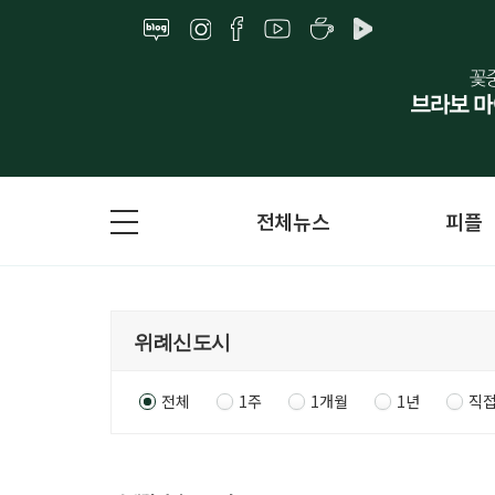
전체뉴스
피플
전체
1주
1개월
1년
직