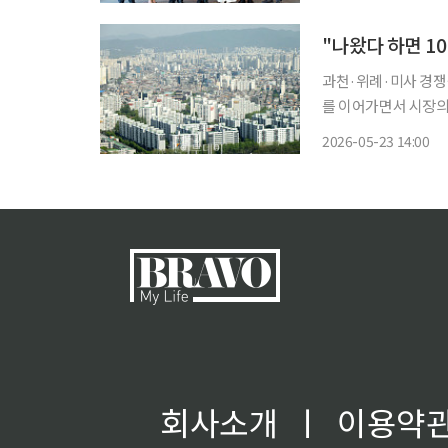
조사 대상 사건은 △
"나왔다 하면 1
과천·위례·미사 경쟁률 세 자릿수 고금리와 공사비 급등
를 이어가면서 시장의
등이 조성하는 공공택
2026-05-23 14:00
제가 적용돼 인근 시
회사소개
ㅣ
이용약