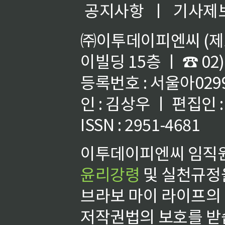
공지사항
ㅣ
기사제
㈜이투데이피엔씨 (제호
이빌딩 15층 ㅣ ☎ 02)
등록번호 : 서울아02992
인 : 김상우 ㅣ 편집인
ISSN : 2951-4681
이투데이피엔씨 임직원
윤리강령
및 실천규정을
브라보 마이 라이프의
저작권법의 보호를 받