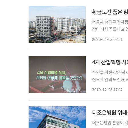
황금노선 품은 
서울시 송파구 장지동
장이 다시 꿈틀대고 
으로 기대된다. 위례신도
2020-04-03 08:51
속도로, 중부고속도로
4차 산업혁명 시
주민을 위한 작은 복지관 커뮤니티 센터 지난 12월
신도시 안의 도심형 
에서 지역주민을 위한 특강이 있었다. 올해 9월에 개
2019-12-26 17:02
더조은병원 위례
더조은병원 본원이 서