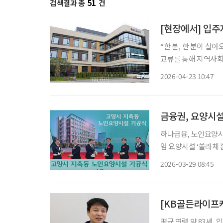
검색결과 총
51
건
“한 분, 한 분이 살
교류를 통해 지역사회를 
기 하남시 덕풍동에 
2026-04-23 10:47
장은 쏠라체 홈 미사
금융권, 요양시설
하나금융, 노인요양시설 건립 
엄 요양시설 ‘쏠라체 홈 미사’ 개소 금융권이 고령화 시대
로 뛰어들고 있다. 
2026-03-29 08:45
평균 연령 약 83세, 입주 연령 제한 없어 KB