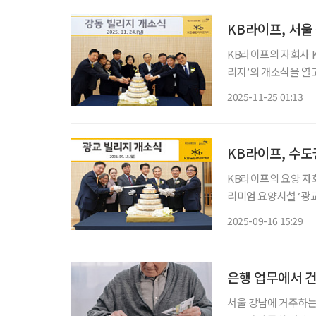
KB라이프, 서울
KB라이프의 자회사 
리지’의 개소식을 열고 본격 운
어는 위례, 서초, 은평, 
2025-11-25 01:13
과 근린공원이 인접한
KB라이프, 수도
KB라이프의 요양 자
리미엄 요양시설 ‘광
다. ‘광교 빌리지’는 KB골든라이프케어가 운영하는 시설로 총 180인을 수용할 수 있는 최대
2025-09-16 15:29
규모 프리미엄 요양시
은행 업무에서 
서울 강남에 거주하는 