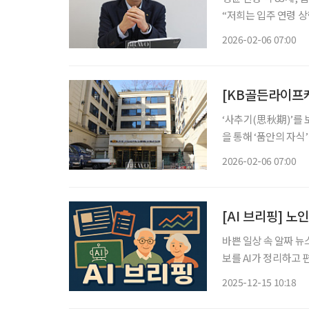
“저희는 입주 연령 상한
복재 KB골든라이프케
2026-02-06 07:00
상한제가 없다는 점을
[KB골든라이프
‘사추기(思秋期)’를 
을 통해 ‘품안의 자식
별을 겪으며 혼자 서
2026-02-06 07:00
살아온 집에서 계속 생활하
[AI 브리핑] 노
바쁜 일상 속 알짜 뉴
보를 AI가 정리하고 편집국 기자가
금 추가 개혁 필요 15
2025-12-15 10:18
금 수급자의 전체 연금