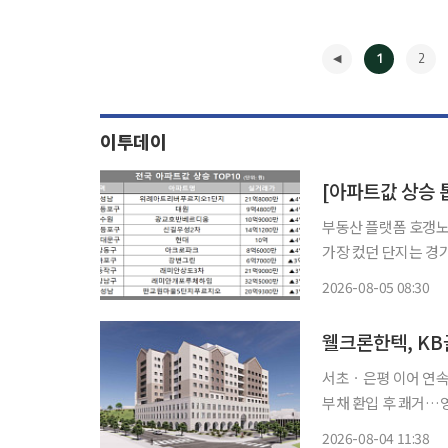
1
2
이투데이
[아파트값 상승 
부동산 플랫폼 호갱노
가장 컸던 단지는 경
8000만원에 거래되며 직전 거
2026-08-05 08:30
원’으로 9억4800만원
◀
서초ㆍ은평 이어 연속
부채 환입 후 쾌거…영업 정상화 궤도 환경플랜트 
이프생명의 시니어 케
2026-08-04 11:38