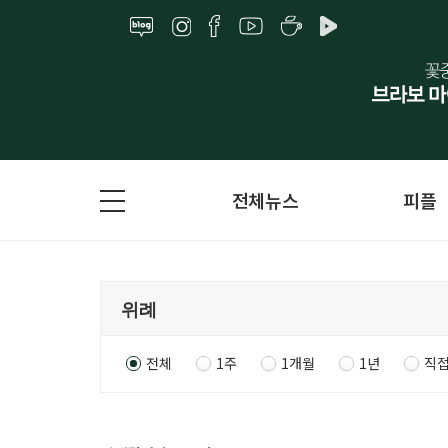
전체뉴스
피플
전체
1주
1개월
1년
직