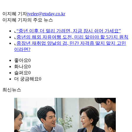
이지혜 기자
jyelee@etoday.co.kr
이지혜 기자의 주요 뉴스
⌞
“중년 이후 더 멀리 가려면, 지금 잠시 쉬어 가세요”
⌞
중년의 해외 자유여행 도전, 미리 알아야 할 5가지 원칙
⌞
중장년 재취업 양날의 검, 민간 자격증 딸지 말지 고민
이라면?
좋아요
0
화나요
0
슬퍼요
0
더 궁금해요
0
최신뉴스