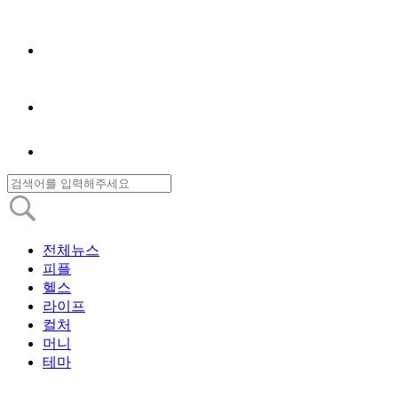
전체뉴스
피플
헬스
라이프
컬처
머니
테마