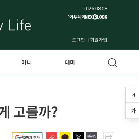
2026.08.08
로그인
회원가입
머니
테마
가
떻게 고를까?
가
선호매체 추가