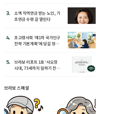
3.
소액 직역연금 받는 노인, 기
초연금 수령 길 열린다
4.
초고령사회 ‘제1차 국가인구
전략 기본계획’에 담길 정책
은
5.
브라보 리포트 1호 ‘사오정
시대, 73세까지 일하기 전략’
발간
브라보 스페셜