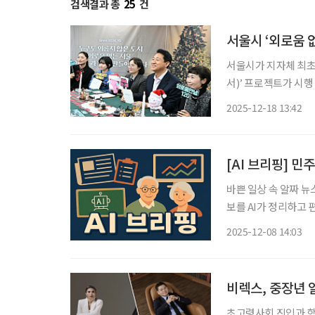
검색결과 총
25
건
서울시 ‘외로움 없
서울시가 지자체 최초로
서)’ 프로젝트가 시행
정책은 해외 유력 언론의 
2025-12-18 13:42
후 관악구 성민종합사
[AI 브리핑] 
바쁜 일상 속 알짜 뉴
보를 AI가 정리하고 편집국 기자가
의…연내 입법 추진 
2025-12-08 14:03
고용 제도에 대한 최
비렉스, 중장년 
초고령사회 진입과 함께