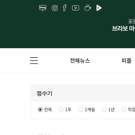
전체뉴스
피플
전체
1주
1개월
1년
직