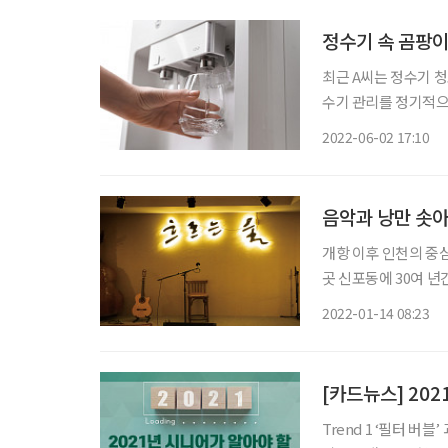
정수기 속 곰팡이
최근 A씨는 정수기 청
수기 관리를 정기적으로 받고 
란은 지난 2019년에
2022-06-02 17:10
얼음정수기 입구에 곰
음악과 낭만 솟아 
개항 이후 인천의 중
곳 신포동에 30여 년
물’이 있다. 따뜻한 
2022-01-14 08:23
[카드뉴스] 202
Trend 1 ‘필터 