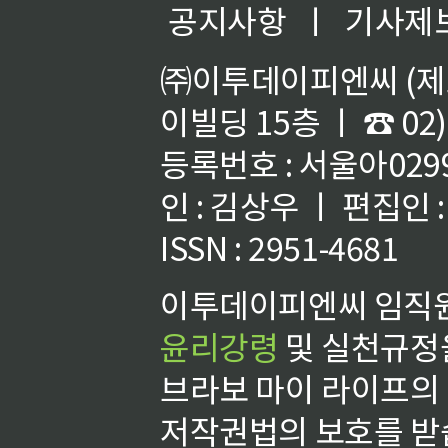
공지사항
ㅣ
기사제
㈜이투데이피엔씨 (제호
이빌딩 15층 ㅣ ☎ 02)
등록번호 : 서울아02992
인 : 김상우 ㅣ 편집인
ISSN : 2951-4681
이투데이피엔씨 임직원
윤리강령
및 실천규정을
브라보 마이 라이프의
저작권법의 보호를 받