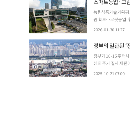
농림식품기술기획평가원,
원 확보…로봇농업·합성생물학·커
를 축으로 한 농식품 
2026-01-30 11:27
다. 농식품 R&
정부가 10·15 주택
심의 주거 질서 재편에
만큼, 전세 축소와 공공임
2025-10-21 07:00
의 연착륙을 위해선 