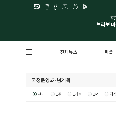
전체뉴스
피플
전체
1주
1개월
1년
직