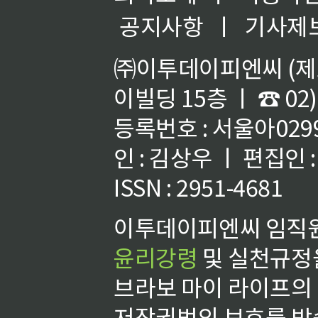
공지사항
ㅣ
기사제
㈜이투데이피엔씨 (제호
이빌딩 15층 ㅣ ☎ 02)
등록번호 : 서울아02992
인 : 김상우 ㅣ 편집인
ISSN : 2951-4681
이투데이피엔씨 임직원
윤리강령
및 실천규정을
브라보 마이 라이프의
저작권법의 보호를 받