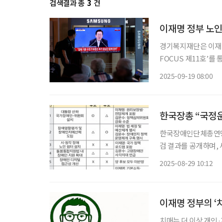
검색결과 총
3
건
이재명 정부 노인
경기복지재단은 이재명
FOCUS 제11호’를
부 전환 직후 국정기획
2025-09-19 08:00
한국장총 “국정운
한국장애인단체총연맹(
검 결과를 공개하며,
을 촉구했다. 한국장총
2025-08-29 10:12
이재명 정부의 ‘
치매는 더 이상 개인