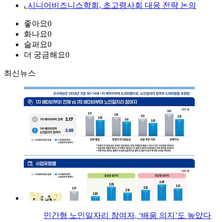
⌞
시니어비즈니스학회, 초고령사회 대응 전략 논의
좋아요
0
화나요
0
슬퍼요
0
더 궁금해요
0
최신뉴스
민간형 노인일자리 참여자, ‘배움 의지’도 높았다