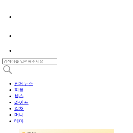
전체뉴스
피플
헬스
라이프
컬처
머니
테마