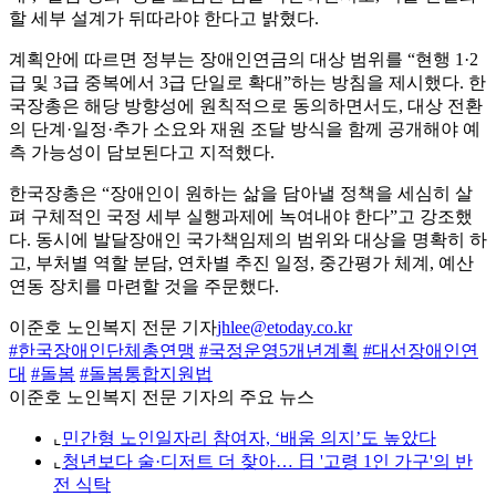
할 세부 설계가 뒤따라야 한다고 밝혔다.
계획안에 따르면 정부는 장애인연금의 대상 범위를 “현행 1·2
급 및 3급 중복에서 3급 단일로 확대”하는 방침을 제시했다. 한
국장총은 해당 방향성에 원칙적으로 동의하면서도, 대상 전환
의 단계·일정·추가 소요와 재원 조달 방식을 함께 공개해야 예
측 가능성이 담보된다고 지적했다.
한국장총은 “장애인이 원하는 삶을 담아낼 정책을 세심히 살
펴 구체적인 국정 세부 실행과제에 녹여내야 한다”고 강조했
다. 동시에 발달장애인 국가책임제의 범위와 대상을 명확히 하
고, 부처별 역할 분담, 연차별 추진 일정, 중간평가 체계, 예산
연동 장치를 마련할 것을 주문했다.
이준호 노인복지 전문 기자
jhlee@etoday.co.kr
#한국장애인단체총연맹
#국정운영5개년계획
#대선장애인연
대
#돌봄
#돌봄통합지원법
이준호 노인복지 전문 기자의 주요 뉴스
⌞
민간형 노인일자리 참여자, ‘배움 의지’도 높았다
⌞
청년보다 술·디저트 더 찾아… 日 '고령 1인 가구'의 반
전 식탁