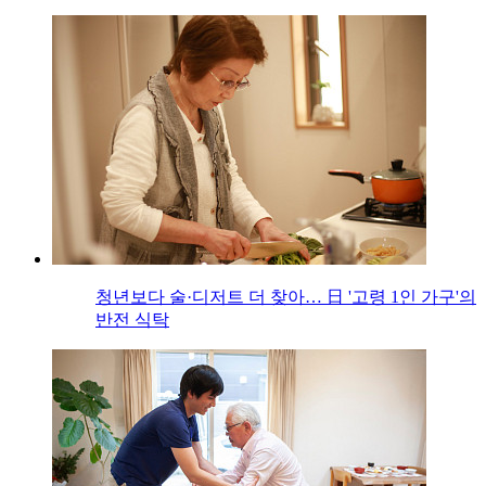
청년보다 술·디저트 더 찾아… 日 '고령 1인 가구'의
반전 식탁