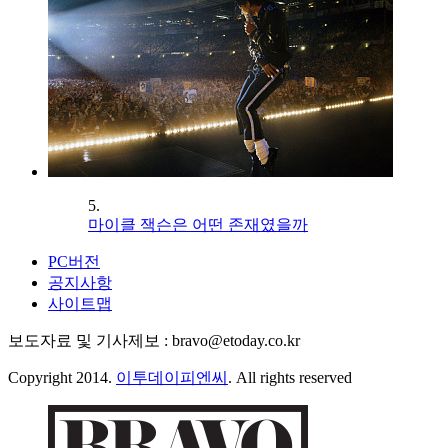
5.
마이클 잭슨은 어떤 존재였을까
PC버전
공지사항
사이트맵
보도자료 및 기사제보 : bravo@etoday.co.kr
Copyright 2014.
이투데이피엔씨
. All rights reserved