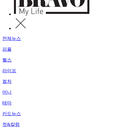
전체뉴스
피플
헬스
라이프
컬처
머니
테마
카드뉴스
컷&칼럼