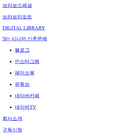
브라보스페셜
브라보리포트
DIGITAL LIBRARY
50+ 시니어 신춘문예
블로그
인스타그램
페이스북
유튜브
네이버카페
네이버TV
회사소개
구독신청