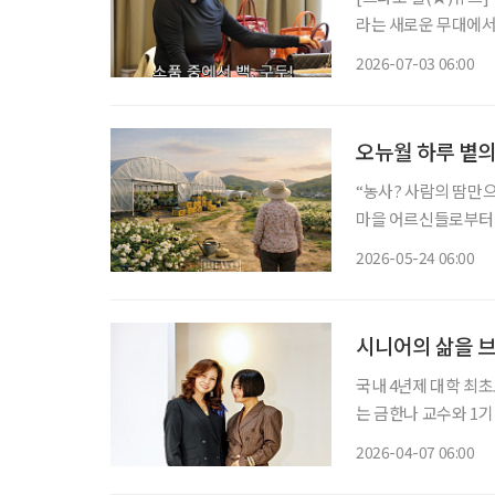
라는 새로운 무대에서
비’로 사랑받는 이유
2026-07-03 06:00
움으로 확장할 수 있는
오뉴월 하루 볕의
“농사? 사람의 땀만으
마을 어르신들로부터 틈날 때
노지재배 우리 농장 
2026-05-24 06:00
집은 (비닐)하우스 재
시니어의 삶을 
국내 4년제 대학 최
는 금한나 교수와 1
무대가 아니라 ‘인생을 다시 걷는 기회’다. 나
2026-04-07 06:00
운대캠퍼스 모델 실습