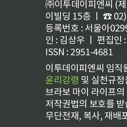
㈜이투데이피엔씨 (제호
이빌딩 15층 ㅣ ☎ 02)
등록번호 : 서울아02992
인 : 김상우 ㅣ 편집인
ISSN : 2951-4681
이투데이피엔씨 임직원
윤리강령
및 실천규정을
브라보 마이 라이프의
저작권법의 보호를 받
무단전재, 복사, 재배포