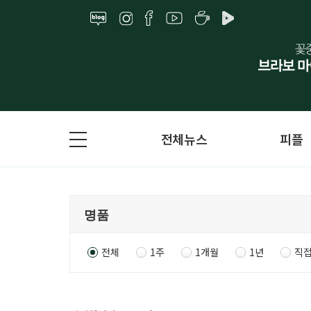
전체뉴스
피플
전체
1주
1개월
1년
직