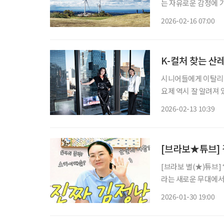
는 자유로운 감정에 가슴 부
나 둘레길을 걸어야 하
2026-02-16 07:00
을 만나면 사유의 시간
K-컬처 찾는 산
시니어들에게 이탈리아
요제 역시 잘 알려져
년 이 가요제가 열린다. 1951
2026-02-13 10:39
축제 역시 전 세계를 
[브라보★튜브] 
[브라보 별(★)튜브]
라는 새로운 무대에서
비’로 사랑받는 이유
2026-01-30 19:00
움으로 확장할 수 있는