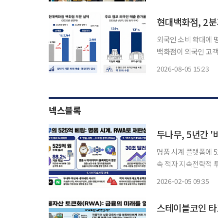
현대백화점, 2분
외국인 소비 확대에 명
백화점이 외국인 고객
출을 달성했다. 면세점도
2026-08-05 15:23
점은 올해 2분기 백화
넥스블록
두나무, 5년간 
명품 시계 플랫폼에 5
속 적자 지속전략적 투자 확장에 시선 집중 
500억 원이 넘는 금
2026-02-05 09:35
큰화(RWA)로 사업 
스테이블코인 타