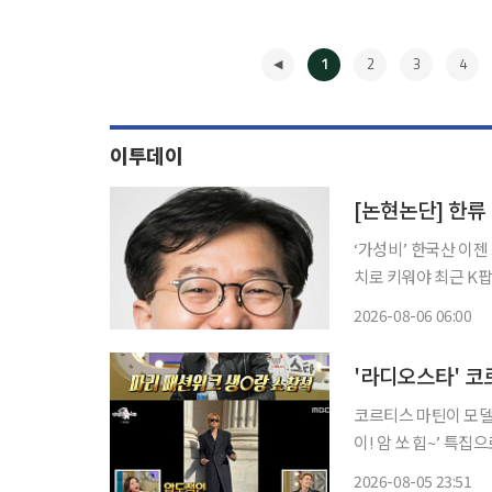
1
2
3
4
이투데이
[논현논단] 한류
‘가성비’ 한국산 이
치로 키워야 최근 K팝, K드라마 같은 문화 콘텐츠부터 반도체, 조선, 방산, 화장품 등 제조업
에 이르기까지, 한국
2026-08-06 06:00
고 있다. 과거 ‘한
◀
코르티스 마틴이 모델핏 몸매를 뽐냈다. 5일 방송된
이! 암 쏘 힙~’ 특
이야기를 나눴다. 이날 마틴은 “이번에 처음으로 파리 패션 위크를 갔다. 6월에 처음으로 입생
2026-08-05 23:51