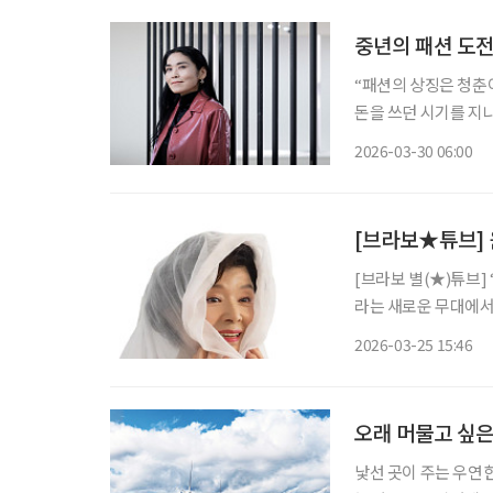
중년의 패션 도전
“패션의 상징은 청춘
돈을 쓰던 시기를 지나
흰머리가 더 늘어도 멋있게
2026-03-30 06:00
계에서 오랫동안 활동
[브라보★튜브] 
[브라보 별(★)튜브]
라는 새로운 무대에서
비’로 사랑받는 이유
2026-03-25 15:46
움으로 확장할 수 있는
오래 머물고 싶은
낯선 곳이 주는 우연