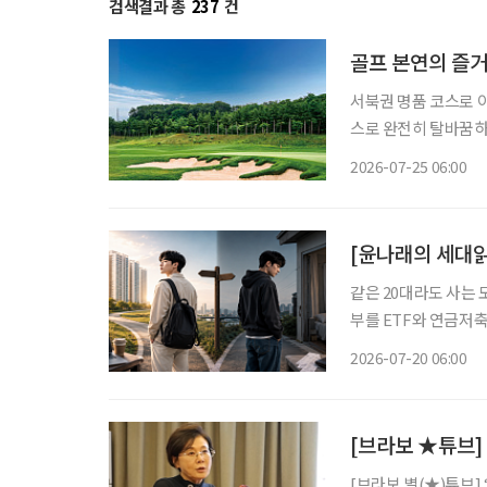
검색결과 총
237
건
골프 본연의 즐
서북권 명품 코스로 
스로 완전히 탈바꿈하고 골프
나 자신만의 ‘인생 코
2026-07-25 06:00
운 풍경 때문일 수도 
[윤나래의 세대읽
같은 20대라도 사는 
부를 ETF와 연금저축
쪽은 월세와 생활비를 
2026-07-20 06:00
이 없다. SNS에서
[브라보 ★튜브] 
[브라보 별(★)튜브]