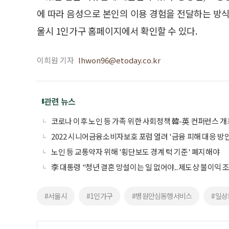
에 따라 음성으로 본인의 이용 경험을 전달하는 방식
울시 1인가구 홈페이지에서 확인할 수 있다.
이희원 기자
lhwon96@etoday.co.kr
관련 뉴스
코로나 이후 노인 등 가족 위한 사회정책 韓-英 컨퍼런스 개
2022 시니어금융소비자보호 포럼 열려 '금융 피해 대응 방안
노인 등 교통약자 위해 '횡단보도 경계 턱 기준' 폐지해야
李 대통령 "청년 결혼 망설이는 일 없어야...제도상 불이익 
#서울시
#1인가구
#병원안심동행서비스
#일