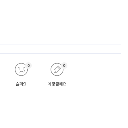
0
0
슬퍼요
더 궁금해요