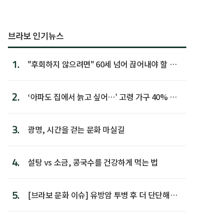
브라보 인기뉴스
1.
"후회하지 않으려면" 60세 넘어 끊어내야 할 사
람 1위
2.
‘아파도 집에서 늙고 싶어…’ 고령 가구 40% 노
후 주택이라 어...
3.
광명, 시간을 걷는 문화 마실길
4.
설탕 vs 소금, 콩국수를 건강하게 먹는 법
5.
[브라보 문화 이슈] 유방암 투병 후 더 단단해진
박미선