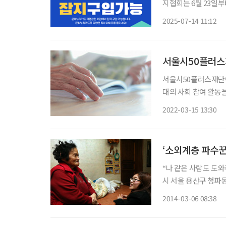
지협회는 6월 23일
다. 문화누리카드는 기초생활수급자와 차상위계층에게 문화생활을 누릴 수 있도록 연간 일정
2025-07-14 11:12
금액을 지원하는 제도다
서울시50플러스
서울시50플러스재단이
대의 사회 참여 활동을
풍요롭게 설계하고, 
2022-03-15 13:30
‘소외계층 파수꾼
“나 같은 사람도 도와주니
시 서울 용산구 청파동의 한 낡은 벽돌주택. 최
어두컴컴한 방에서 박진순(77) 할
2014-03-06 08:38
고 낡은 벽지에는 곰