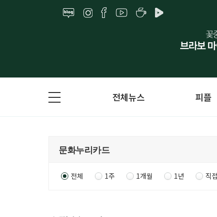
전체뉴스
피플
전체
1주
1개월
1년
직