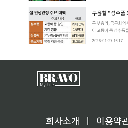
관계장관회의 겸 민생
구윤철 "성수품 
구 부총리, 국무회의서 李대통령에 설
이 고등어 등 성수품을
로 통행료 면제 등 내수 활성화 대책도 추
2026-01-27 16:17
일 청와대에서 이재명
회사소개
ㅣ
이용약