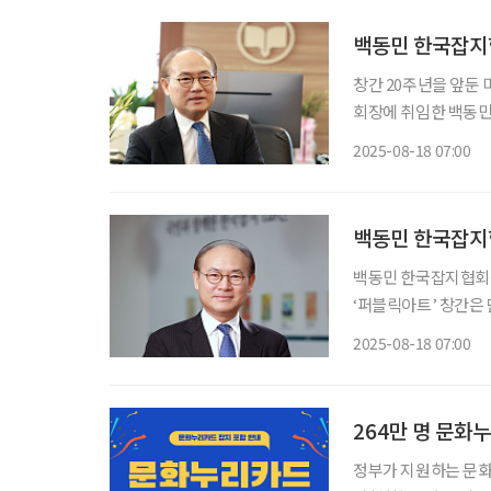
창간 20주년을 앞둔 
회장에 취임한 백동민 
단순한 업(業)을 넘어
2025-08-18 07:00
획과 평론 활동에 깊
백동민 한국잡지협
백동민 한국잡지협회장 "
‘퍼블릭아트’ 창간은 
사명’임을 알았습니다
2025-08-18 07:00
264만 명 문화
정부가 지원하는 문화