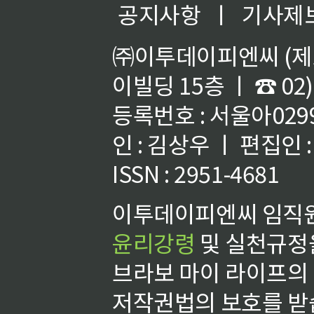
공지사항
ㅣ
기사제
㈜이투데이피엔씨 (제호
이빌딩 15층 ㅣ ☎ 02)
등록번호 : 서울아02992
인 : 김상우 ㅣ 편집인
ISSN : 2951-4681
이투데이피엔씨 임직원
윤리강령
및 실천규정을
브라보 마이 라이프의
저작권법의 보호를 받