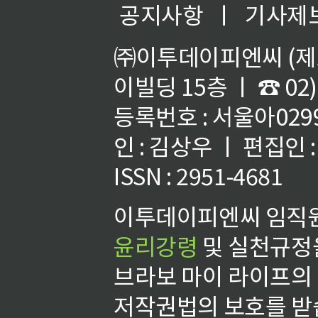
공지사항
ㅣ
기사제
㈜이투데이피엔씨 (제호
이빌딩 15층 ㅣ ☎ 02)
등록번호 : 서울아02992
인 : 김상우 ㅣ 편집인
ISSN : 2951-4681
이투데이피엔씨 임직원
윤리강령
및 실천규정을
브라보 마이 라이프의
저작권법의 보호를 받