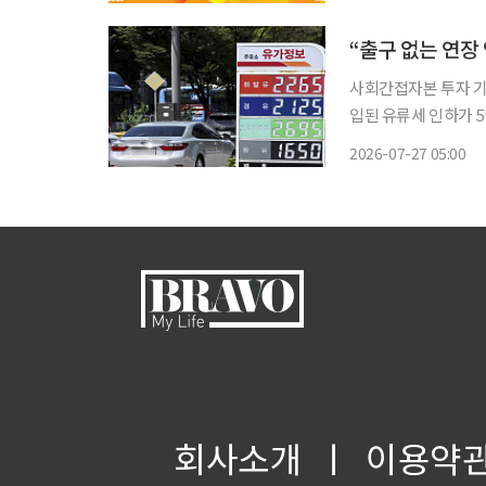
특화 혜택을 더한 서
“출구 없는 연장
사회간접자본 투자 기능 약화돼취
입된 유류세 인하가 
동성을 이유로 인하 
2026-07-27 05:00
회사소개
ㅣ
이용약