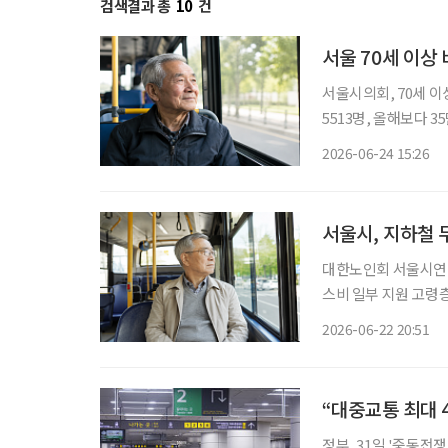
검색결과 총
10
건
서울 70세 이상
서울시의회, 70세 이
5513명, 올해보다 3
예상 서울시의회가 70세 이상 고령층의 버스 무임승차를 위한 조례안을 통과시켰다. 서울시
2026-06-24 15:26
가 지하철 무임승차 연
서울시, 지하철 
대한노인회 서울시연합
스비 일부 지원 고령층의 지하철 무임승차 나이를 상향 조정하는 등 어르신 대중교통 정책을
개편하는 공론의 장이 마련된다. 22일 서울시에 따르면 
2026-06-22 20:51
근 ‘어르신 대중교통 
“대중교통 최대 
정부, 31일 '중동전쟁 위기 극복을 