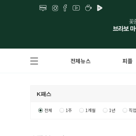
전체뉴스
피플
전체
1주
1개월
1년
직