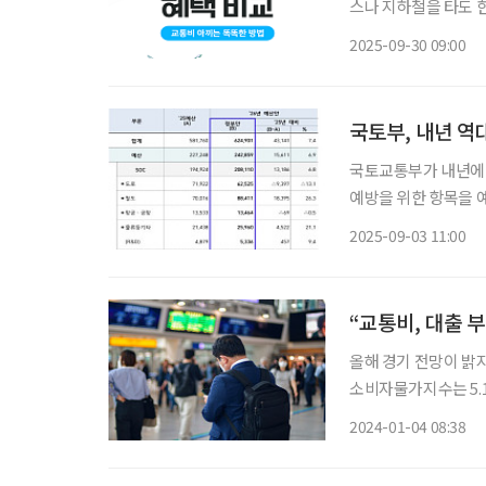
스나 지하철을 타도 
는 일은 곧 가계 살림
2025-09-30 09:00
러 가지 교통카드를 내
국토부, 내년 역
국토교통부가 내년에 
예방을 위한 항목을 예산에 반영했다. 2일 국토부에
62조5000억 원으로 
2025-09-03 11:00
다. 국토부는 △
“교통비, 대출 
올해 경기 전망이 밝지
소비자물가지수는 5.1
(KDI)은 올해 경제
2024-01-04 08:38
1.9%와 유사한 1.