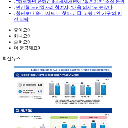
⌞
“해로하면 손해?” 8·3 세제개편에 ‘황혼이혼’ 조장 논란
⌞
민간형 노인일자리 참여자, ‘배움 의지’도 높았다
⌞
청년보다 술·디저트 더 찾아… 日 '고령 1인 가구'의 반
전 식탁
좋아요
0
화나요
0
슬퍼요
0
더 궁금해요
0
최신뉴스