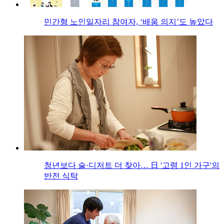
민간형 노인일자리 참여자, ‘배움 의지’도 높았다
청년보다 술·디저트 더 찾아… 日 '고령 1인 가구'의
반전 식탁