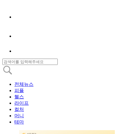
전체뉴스
피플
헬스
라이프
컬처
머니
테마