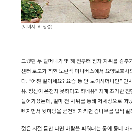
(이미지=AI 생성)
그랬던 두 할머니가 몇 해 전부터 점차 자취를 감추
센터 로고가 찍힌 노란색 미니버스에서 요양보호사의
다. “어쩐 일이세요? 요즘 통 안 보이시더니만” 
유. 정신이 온전치 못하다고 하네유” 치매 초기란 
들어가셨는데, 얼마 전 사위를 통해 저세상으로 떠
빠지면서 뒷마당을 굳건히 지키던 감나무를 덥썩 잘
젊은 시절 틈만 나면 바람을 피워대는 통에 동네 아낙