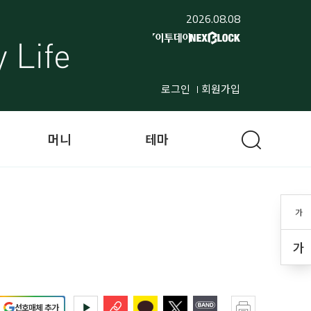
2026.08.08
로그인
회원가입
머니
테마
가
가
선호매체 추가