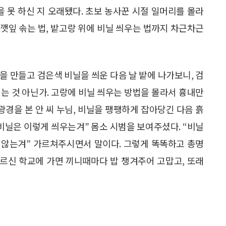
을 못 하신 지 오래됐다. 초보 농사꾼 시절 일머리를 몰라
·깻잎 솎는 법, 밭고랑 위에 비닐 씌우는 법까지 차근차근
을 만들고 검은색 비닐을 씌운 다음 날 밭에 나가보니, 검
는 것 아닌가. 고랑에 비닐 씌우는 방법을 몰라서 흉내만
광경을 본 안 씨 누님, 비닐을 팽팽하게 잡아당긴 다음 흙
 “비닐은 이렇게 씌우는겨” 몸소 시범을 보여주셨다. “비닐
쩍 않는겨” 가르쳐주시면서 말이다. 그렇게 똑똑하고 총명
어르신 학교에 가면 끼니때마다 밥 챙겨주어 고맙고, 또래