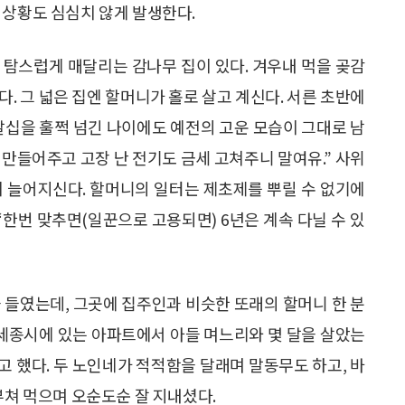
 상황도 심심치 않게 발생한다.
 탐스럽게 매달리는 감나무 집이 있다. 겨우내 먹을 곶감
. 그 넓은 집엔 할머니가 홀로 살고 계신다. 서른 초반에
팔십을 훌쩍 넘긴 나이에도 예전의 고운 모습이 그대로 남
딱 만들어주고 고장 난 전기도 금세 고쳐주니 말여유.” 사위
이 늘어지신다. 할머니의 일터는 제초제를 뿌릴 수 없기에
“한번 맞추면(일꾼으로 고용되면) 6년은 계속 다닐 수 있
 들였는데, 그곳에 집주인과 비슷한 또래의 할머니 한 분
 세종시에 있는 아파트에서 아들 며느리와 몇 달을 살았는
 했다. 두 노인네가 적적함을 달래며 말동무도 하고, 바
부쳐 먹으며 오순도순 잘 지내셨다.