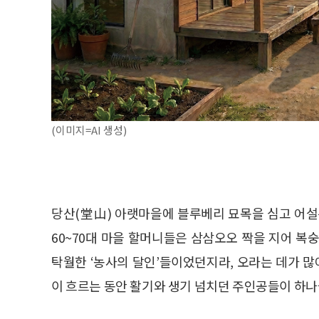
(이미지=AI 생성)
당산(堂山) 아랫마을에 블루베리 묘목을 심고 어설픈
60~70대 마을 할머니들은 삼삼오오 짝을 지어 복
탁월한 ‘농사의 달인’들이었던지라, 오라는 데가 많
이 흐르는 동안 활기와 생기 넘치던 주인공들이 하나