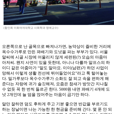
(함인희 이화여자대학교 사회학과 명예교수)
오른쪽으로 난 골목으로 빠져나가면, 농약상이 즐비한 거리에
옥수수가루로 만든 꽈배기와 도넛을 파는 부부가 있다. 서울
말씨에 시골 시장에 어울리지 않게 세련된(?) 모습의 아줌마
아저씨. 왠지 사연이 있을 듯한데, 아니나 다를까 알프스의 하
이디 같은 아줌마가 “말도 말아요. 이이(남편)가 하던 사업이
망해서 이렇게 생활 전선에 뛰어들었어요”라고 툭 털어놓는
다. 밀가루보다 옥수수가루가 소화도 잘 되고 속을 편하게 해
준다는 자랑에 귀가 솔깃해져, 요즘은 참새가 방앗간 지나칠
수 없듯 꼭 한 번씩 들르곤 한다. 5000원 내면 꽈배기 4개에 도
넛 2개인데 늘 덤을 얹어주는 마음이 곱기만 하다.
말만 잘하면 덤도 후하게 주고 기분 좋으면 반값을 부르기도
하는 장날이면 나는 가능한 한 현금을 준비해 간다. 몇 푼 안 되