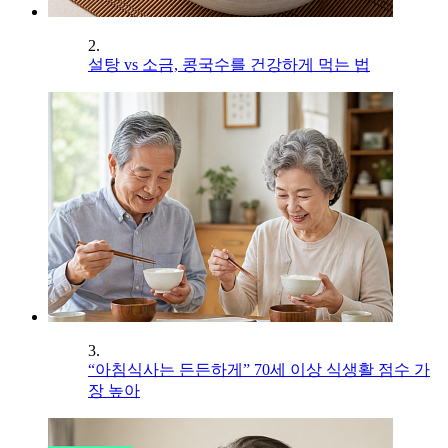
2.
설탕 vs 소금, 콩국수를 건강하게 먹는 법
3.
“아침식사는 든든하게” 70세 이상 식생활 점수 가
장 높아