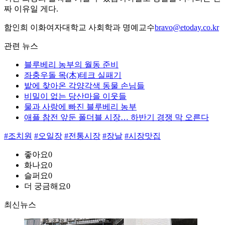
짜 이유일 게다.
함인희 이화여자대학교 사회학과 명예교수
bravo@etoday.co.kr
관련 뉴스
블루베리 농부의 월동 준비
좌충우돌 목(木)테크 실패기
밭에 찾아온 각양각색 동물 손님들
비밀이 없는 당산마을 이웃들
물과 사랑에 빠진 블루베리 농부
애플 참전 앞둔 폴더블 시장… 하반기 경쟁 막 오른다
#조치원
#오일장
#전통시장
#장날
#시장맛집
좋아요
0
화나요
0
슬퍼요
0
더 궁금해요
0
최신뉴스