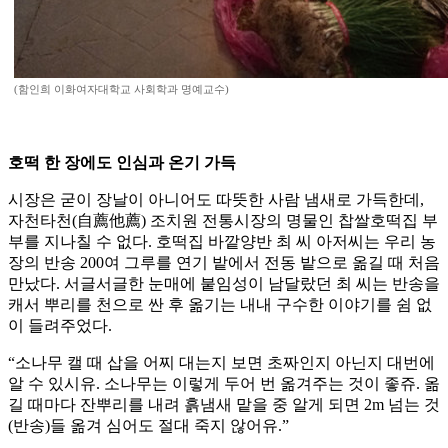
(함인희 이화여자대학교 사회학과 명예교수)
호떡 한 장에도 인심과 온기 가득
시장은 굳이 장날이 아니어도 따뜻한 사람 냄새로 가득한데,
자천타천(自薦他薦) 조치원 전통시장의 명물인 찹쌀호떡집 부
부를 지나칠 수 없다. 호떡집 바깥양반 최 씨 아저씨는 우리 농
장의 반송 200여 그루를 연기 밭에서 전동 밭으로 옮길 때 처음
만났다. 서글서글한 눈매에 붙임성이 남달랐던 최 씨는 반송을
캐서 뿌리를 천으로 싼 후 옮기는 내내 구수한 이야기를 쉼 없
이 들려주었다.
“소나무 캘 때 삽을 어찌 대는지 보면 초짜인지 아닌지 대번에
알 수 있시유. 소나무는 이렇게 두어 번 옮겨주는 것이 좋쥬. 옮
길 때마다 잔뿌리를 내려 흙냄새 맡을 중 알게 되면 2m 넘는 것
(반송)들 옮겨 심어도 절대 죽지 않어유.”