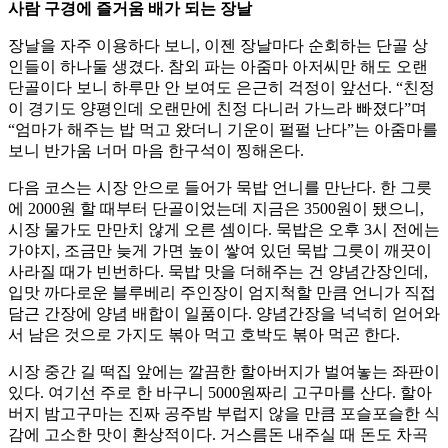
사람 구경에 즐거움 배가 되는 장날
장날을 자주 이용하다 보니, 이젠 장날마다 순회하는 단골 상
인들이 하나둘 생겼다. 참외 파는 아줌마 아저씨만 해도 오랜
단골이다 보니 하루만 안 보여도 은근히 걱정이 앞선다. “친정
이 경기도 양평인데 오랜만에 친정 다니러 가느라 빠졌다”며
“엄마가 해주는 밥 먹고 왔더니 기운이 펄펄 난다”는 아줌마를
보니 반가움 너머 마음 한구석이 찡해온다.
다음 코스는 시장 안으로 들어가 묵밥 언니를 만난다. 한 그릇
에 2000원 할 때부터 단골이었는데 지금은 3500원이 됐으니,
시장 물가도 만만치 않게 오른 셈이다. 묵밥은 오후 3시 전에는
가야지, 조금만 늦게 가면 높이 쌓여 있던 묵밥 그릇이 깨끗이
사라질 때가 빈번하다. 묵밥 맛을 더해주는 건 양념간장인데,
입맛 까다로운 블루베리 주인장이 엄지척할 만큼 언니가 직접
담근 간장에 양념 배합이 일품이다. 양념간장을 넉넉히 얻어와
서 남은 것으로 가지도 볶아 먹고 호박도 볶아 먹곤 한다.
시장 중간 길 떡집 앞에는 깔끔한 할아버지가 벌여놓는 좌판이
있다. 여기선 주로 한 바구니 5000원짜리 고구마를 산다. 할아
버지 밤고구마는 진짜 공주밤 부럽지 않을 만큼 포슬포슬한 식
감에 고소한 맛이 환상적이다. 거스름돈 내주실 때 돈도 차곡