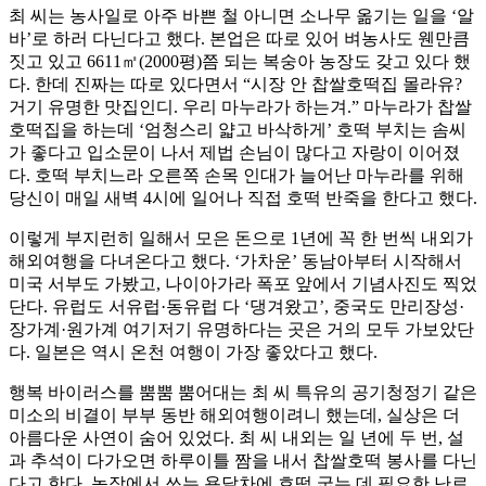
최 씨는 농사일로 아주 바쁜 철 아니면 소나무 옮기는 일을 ‘알
바’로 하러 다닌다고 했다. 본업은 따로 있어 벼농사도 웬만큼
짓고 있고 6611㎡(2000평)쯤 되는 복숭아 농장도 갖고 있다 했
다. 한데 진짜는 따로 있다면서 “시장 안 찹쌀호떡집 몰라유?
거기 유명한 맛집인디. 우리 마누라가 하는겨.” 마누라가 찹쌀
호떡집을 하는데 ‘엄청스리 얇고 바삭하게’ 호떡 부치는 솜씨
가 좋다고 입소문이 나서 제법 손님이 많다고 자랑이 이어졌
다. 호떡 부치느라 오른쪽 손목 인대가 늘어난 마누라를 위해
당신이 매일 새벽 4시에 일어나 직접 호떡 반죽을 한다고 했다.
이렇게 부지런히 일해서 모은 돈으로 1년에 꼭 한 번씩 내외가
해외여행을 다녀온다고 했다. ‘가차운’ 동남아부터 시작해서
미국 서부도 가봤고, 나이아가라 폭포 앞에서 기념사진도 찍었
단다. 유럽도 서유럽·동유럽 다 ‘댕겨왔고’, 중국도 만리장성·
장가계·원가계 여기저기 유명하다는 곳은 거의 모두 가보았단
다. 일본은 역시 온천 여행이 가장 좋았다고 했다.
행복 바이러스를 뿜뿜 뿜어대는 최 씨 특유의 공기청정기 같은
미소의 비결이 부부 동반 해외여행이려니 했는데, 실상은 더
아름다운 사연이 숨어 있었다. 최 씨 내외는 일 년에 두 번, 설
과 추석이 다가오면 하루이틀 짬을 내서 찹쌀호떡 봉사를 다닌
다고 한다. 농장에서 쓰는 용달차에 호떡 굽는 데 필요한 난로