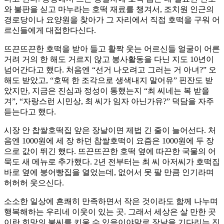
와 불판을 싣고 마누라는 호떡 재료를 챙겨서, 조치원 인근의
경로당이나 요양원을 찾아가 그 자리에서 직접 호떡을 구워 어
르신들에게 대접한다신다.
뜨끈뜨끈한 호떡을 받아 들고 활짝 웃는 어르신들 얼굴이 어른
거려 거의 한 해도 거르지 않고 봉사활동을 다닌 지도 10년이
넘어간다고 했다. 처음엔 “선거 나오려고 그러는 거 아녀?” 오
해도 받았고, “호떡 한 조각으로 생색내지 말어유” 핀잔도 받
았지만, 지금은 진심과 정성이 통했는지 “최 씨네는 복 받을
겨”, “자랑스런 시민상, 최 씨가 임자 아닌가유?” 덕담을 자주
듣는다고 했다.
시장 안 찹쌀호떡집 앞은 장날이면 제법 긴 줄이 늘어선다. 처
음엔 1000원에 세 장 하던 찹쌀호떡이 요즘은 1000원에 두 장
으로 값이 뛰긴 했다. 뜨끈뜨끈한 호떡 옆에 따끈한 국물의 어
묵도 새 메뉴로 추가했다. 2년 전부터는 최 씨 아저씨가 호떡집
바로 옆에 붕어빵집을 열었는데, 없어서 못 팔 만큼 인기라며
허허허 웃으신다.
소소한 일상에 흔쾌히 만족하면서 작은 것이라도 함께 나누며
행복해하는 우리네 이웃이 있는 곳. 그래서 세상은 살 만한 곳
이란 희망의 불씨를 키울 수 있음이야말로 장날을 기다리는 진