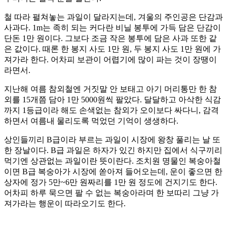
철 따라 펼쳐놓는 과일이 달라지는데, 겨울의 주인공은 단감과
사과다. 1m는 족히 되는 커다란 비닐 봉투에 가득 담은 단감이
단돈 1만 원이다. 그보다 조금 작은 봉투에 담은 사과 또한 같
은 값이다. 때론 한 봉지 사도 1만 원, 두 봉지 사도 1만 원에 가
져가라 한다. 어차피 보관이 어렵기에 많이 파는 것이 장땡이
라면서.
지난해 여름 참외철엔 거짓말 안 보태고 아기 머리통만 한 참
외를 15개쯤 담아 1만 5000원씩 팔았다. 달달하고 아삭한 식감
까지 1등급이라 해도 손색없는 참외가 오이보다 싸다니, 감격
하면서 여름내 물리도록 먹었던 기억이 생생하다.
상인들끼리 B급이라 부르는 과일이 시장에 왕창 풀리는 날 또
한 장날이다. B급 과일은 하자가 있긴 하지만 집에서 식구끼리
먹기엔 상관없는 과일이란 뜻이란다. 조치원 명물인 복숭아철
이면 B급 복숭아가 시장에 쏟아져 들어오는데, 운이 좋으면 한
상자에 정가 5만~6만 원짜리를 1만 원 정도에 건지기도 한다.
어차피 하루 묵으면 팔 수 없는 복숭아라며 한 보따리 그냥 가
져가라는 행운이 따라오기도 한다.