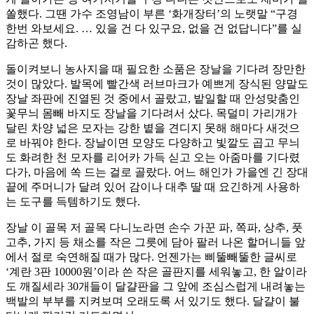
쏠했다. 그땐 가수 조영남이 부른 ‘화개장터’의 노랫말 “구경
한번 와보세요. … 있을 건 다 있구요, 없을 건 없답니다”를 실
감하곤 했다.
돌이켜보니 농사지을 때 필요한 소품은 장날을 기다려 장만한
것이 많았다. 발목에 빨간색 러브마크가 예쁘게 장식된 양말도
장날 좌판에 진열된 것 중에서 골랐고, 밭일할 때 안성맞춤인
꽃무늬 몸빼 바지도 장날을 기다려서 샀다. 목덜미 가리개가
달린 차양 넓은 모자는 강한 볕을 견디지 못해 해마다 새것으
로 바꿔야 한다. 장날이면 모양도 다양하고 빛깔도 곱고 무늬
도 화려한 천 모자를 리어카 가득 싣고 오는 아줌마를 기다렸
다가, 마음에 쏙 드는 걸로 골랐다. 어느 해인가 가을엔 긴 장대
끝에 주머니가 달려 있어 감이나 대추 딸 때 요긴하게 사용하
는 도구를 득템하기도 했다.
장날 이 골목 저 골목 다니노라면 손수 가꾼 파, 쪽파, 상추, 풋
고추, 가지 등 채소를 작은 그릇에 담아 팔러 나온 할머니들 앞
에서 절로 숙연해질 때가 많다. 언젠가는 삐뚤빼뚤한 글씨로
‘계란 3판 10000원’이라 쓴 작은 골판지를 세워놓고, 한 알이라
도 깨질세라 30개들이 달걀판을 그 앞에 조심스럽게 내려놓는
백발의 부부를 지켜보며 오래도록 서 있기도 했다. 달걀이 불