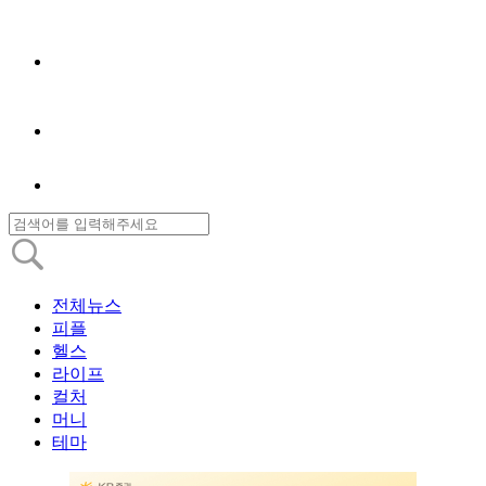
전체뉴스
피플
헬스
라이프
컬처
머니
테마