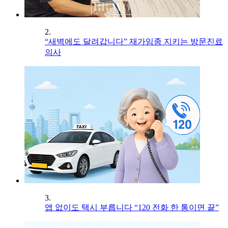
2.
“새벽에도 달려갑니다” 재가임종 지키는 방문진료
의사
3.
앱 없이도 택시 부릅니다 “120 전화 한 통이면 끝”