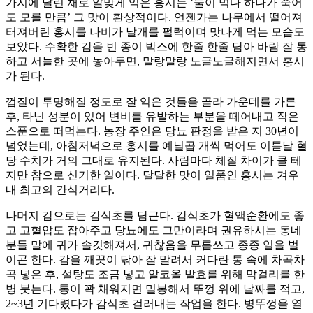
가지에 달린 채로 알맞게 익은 홍시는 ‘둘이 먹다 하나가 죽어
도 모를 만큼’ 그 맛이 환상적이다. 언젠가는 나무에서 떨어져
터져버린 홍시를 나비가 날개를 펄럭이며 맛나게 먹는 모습도
보았다. 수확한 감을 빈 종이 박스에 한줄 한줄 담아 바람 잘 통
하고 서늘한 곳에 놓아두면, 말랑말랑 노글노글해지면서 홍시
가 된다.
껍질이 투명해질 정도로 잘 익은 것들을 골라 가운데를 가른
후, 타닌 성분이 있어 변비를 유발하는 부분을 떼어내고 작은
스푼으로 떠먹는다. 농장 주인은 당뇨 판정을 받은 지 30년이
넘었는데, 아침저녁으로 홍시를 예닐곱 개씩 먹어도 이튿날 혈
당 수치가 거의 그대로 유지된다. 사람마다 체질 차이가 클 테
지만 참으로 신기한 일이다. 달달한 맛이 일품인 홍시는 겨우
내 최고의 간식거리다.
나머지 감으로는 감식초를 담근다. 감식초가 혈액순환에도 좋
고 고혈압도 잡아주고 당뇨에도 그만이라며 권유하시는 동네
분들 말에 귀가 솔깃해져서, 귀찮음을 무릅쓰고 종종 일을 벌
이곤 한다. 감을 깨끗이 닦아 잘 말려서 커다란 통 속에 차곡차
곡 넣은 후, 설탕도 조금 넣고 알코올 발효를 위해 막걸리를 한
병 붓는다. 통이 꽉 채워지면 밀봉해서 뚜껑 위에 날짜를 적고,
2~3년 기다렸다가 감식초 걸러내는 작업을 한다. 병뚜껑을 열