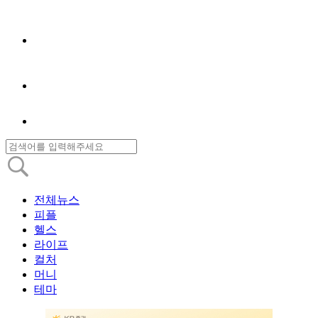
전체뉴스
피플
헬스
라이프
컬처
머니
테마