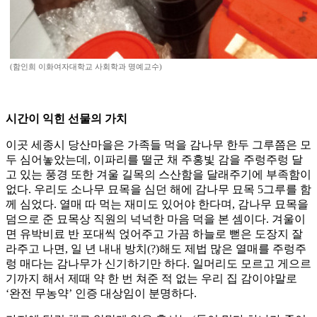
(함인희 이화여자대학교 사회학과 명예교수)
시간이 익힌 선물의 가치
이곳 세종시 당산마을은 가족들 먹을 감나무 한두 그루쯤은 모
두 심어놓았는데, 이파리를 떨군 채 주홍빛 감을 주렁주렁 달
고 있는 풍경 또한 겨울 길목의 스산함을 달래주기에 부족함이
없다. 우리도 소나무 묘목을 심던 해에 감나무 묘목 5그루를 함
께 심었다. 열매 따 먹는 재미도 있어야 한다며, 감나무 묘목을
덤으로 준 묘목상 직원의 넉넉한 마음 덕을 본 셈이다. 겨울이
면 유박비료 반 포대씩 얹어주고 가끔 하늘로 뻗은 도장지 잘
라주고 나면, 일 년 내내 방치(?)해도 제법 많은 열매를 주렁주
렁 매다는 감나무가 신기하기만 하다. 일머리도 모르고 게으르
기까지 해서 제때 약 한 번 쳐준 적 없는 우리 집 감이야말로
‘완전 무농약’ 인증 대상임이 분명하다.