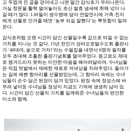
고 두껍게 낀 곱을 걷어내고 나면 말간 감식초가 우러나온다.
거실 창문을 활짝 열어놓아도 초산 발효 냄새에 취해 넋이 나
갈 때가 많다. 1.8ℓ들이 생수병에 담아 연말연시에 가족·친지
에게 선물로 안겨줄 때면 ‘농부 되길 잘했다’는 뿌듯함이 밀려
온다.
감식초처럼 오랜 시간이 담긴 선물일수록 값으로 따질 수 없는
가치를 지니는 것 같다. 15년 전인가 성바오로딸수도회 출판사
가 ‘40대여, 숲으로 가자!’라는 수필집을 내면서 6명의 필자를
모두 초대해 조촐한 출판기념회를 열어주었다. 원고료도 제대
로 챙겨드리지 못하는 미안한 마음을 헤아려달라며, 수녀님들
은 직접 텃밭에서 재배한 재료로 저녁상을 차려주었다. 돌아가
는 길에 예쁜 항아리를 선물받았는데, 그 항아리 속에는 수녀
님들이 손수 담근 된장이 담겨 있었다. 된장 속에 정성스레 버
무려 넣어둔 수녀님들 정성이 지금도 기억에 생생히 남아 있
다. 시간이 담긴 선물의 가치를 일깨워준 수녀님들의 편안한
미소와 함께.