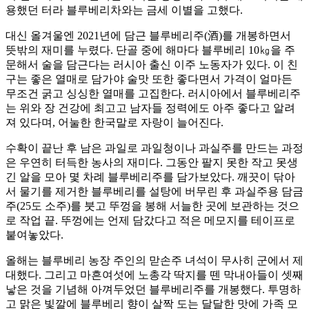
용했던 터라 블루베리차와는 금세 이별을 고했다.
대신 올겨울엔 2021년에 담근 블루베리주(酒)를 개봉하면서
뜻밖의 재미를 누렸다. 단골 중에 해마다 블루베리 10㎏을 주
문해서 술을 담근다는 러시아 출신 이주 노동자가 있다. 이 친
구는 좋은 열매로 담가야 술맛 또한 좋다면서 가격이 얼마든
무조건 굵고 싱싱한 열매를 고집한다. 러시아에서 블루베리주
는 위와 장 건강에 최고고 남자들 정력에도 아주 좋다고 알려
져 있다며, 어눌한 한국말로 자랑이 늘어진다.
수확이 끝난 후 남은 과일로 과일청이나 과실주를 만드는 과정
은 우연히 터득한 농사의 재미다. 그동안 팔지 못한 작고 못생
긴 알을 모아 몇 차례 블루베리주를 담가보았다. 깨끗이 닦아
서 물기를 제거한 블루베리를 설탕에 버무린 후 과실주용 담금
주(25도 소주)를 붓고 뚜껑을 봉해 서늘한 곳에 보관하는 것으
로 작업 끝. 뚜껑에는 언제 담갔다고 적은 메모지를 테이프로
붙여놓았다.
올해는 블루베리 농장 주인의 맏손주 녀석이 무사히 군에서 제
대했다. 그리고 마흔여섯에 노총각 딱지를 뗀 막내아들이 셋째
낳은 것을 기념해 아껴두었던 블루베리주를 개봉했다. 투명하
고 맑은 빛깔에 블루베리 향이 살짝 도는 달달한 맛에 가족 모