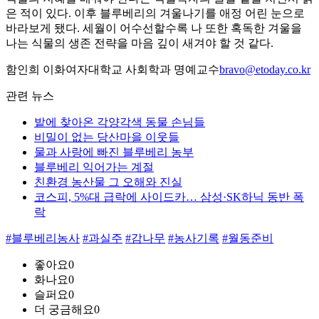
은 적이 있다. 이후 블루베리의 겨울나기를 애정 어린 눈으로
바라보게 됐다. 세월이 어수선할수록 나 또한 혹독한 겨울을
나는 식물의 생존 전략을 마음 깊이 새겨야 할 것 같다.
함인희 이화여자대학교 사회학과 명예교수
bravo@etoday.co.kr
관련 뉴스
밭에 찾아온 각양각색 동물 손님들
비밀이 없는 당산마을 이웃들
물과 사랑에 빠진 블루베리 농부
블루베리 익어가는 계절
친환경 농산물 그 오해와 진실
코스피, 5%대 급락에 사이드카… 삼성·SK하닉 동반 폭
락
#블루베리농사
#과실주
#감나무
#농사기록
#월동준비
좋아요
0
화나요
0
슬퍼요
0
더 궁금해요
0