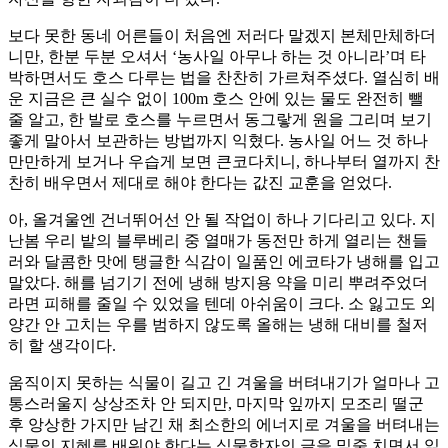
보다 못한 동네 어른들이 처음엔 저러다 말겠지 본체만체하더
니만, 한분 두분 오셔서 ‘농사일 아무나 하는 것 아니라’며 타
박하면서도 호스 다루는 법을 찬찬히 가르쳐주셨다. 열심히 배
운 지금은 큰 실수 없이 100m 호스 안에 있는 물도 완전히 뺄
줄 알고, 한 발로 호스를 누르면서 동그랗게 원을 그리며 보기
좋게 말아서 보관하는 방법까지 익혔다. 농사일 어느 것 하나
만만하게 보거나 우습게 보면 큰코다치니, 하나부터 열까지 찬
찬히 배우면서 제대로 해야 한다는 값진 교훈을 얻었다.
아, 올겨울엔 건너뛰어선 안 될 작업이 하나 기다리고 있다. 지
난봄 우리 밭의 블루베리 중 열매가 동전만 하게 열리는 챈들
러와 달콤한 맛에 탱글한 식감이 일품인 에코타가 냉해를 입고
말았다. 해를 넘기기 전에 냉해 방지용 약을 미리 뿌려주었더
라면 피해를 줄일 수 있었을 텐데 아쉬움이 크다. 소 잃고도 외
양간 안 고치는 우를 범하지 않도록 올해는 냉해 대비를 철저
히 할 생각이다.
움직이지 못하는 식물이 길고 긴 겨울을 버텨내기가 얼마나 고
통스러울지 상상조차 안 되지만, 마지막 잎까지 모조리 떨군
후 앙상한 가지만 남긴 채 최소한의 에너지로 겨울을 버텨내는
식물의 지혜를 배워야 한다는 식물학자의 글을 밑줄 치면서 읽