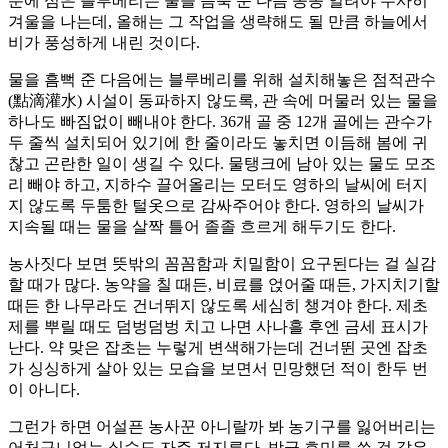
분에 심은 블루베리는 물을 듬뿍 준 다음 꽁꽁 얼려야 무사히
겨울을 나는데, 올해는 그 작업을 생략해도 될 만큼 하늘에서
비가 풍성하게 내린 것이다.
물을 흠뻑 준 다음에는 블루베리를 위해 설치해놓은 점적관수
(點滴灌水) 시설이 동파하지 않도록, 관 속에 머물러 있는 물을
하나도 빠짐없이 빼내야 한다. 36개 골 중 12개 골에는 관수가
두 줄씩 설치되어 있기에 한 줄이라도 놓치면 이듬해 봄에 귀
찮고 곤란한 일이 생길 수 있다. 물탱크에 남아 있는 물도 모조
리 빼야 하고, 지하수 끌어올리는 모터도 영하의 날씨에 터지
지 않도록 두툼한 털옷으로 감싸주어야 한다. 영하의 날씨가
지속될 때는 물을 살짝 틀어 졸졸 흐르게 해두기도 한다.
농사짓다 보면 뜻밖의 꼼꼼함과 치밀함이 요구된다는 걸 실감
할 때가 많다. 농약을 칠 때든, 비료를 얹어줄 때든, 가지치기할
때든 한 나무라도 건너뛰지 않도록 세심히 챙겨야 한다. 제초
제를 뿌릴 때도 덤벙덤벙 치고 나면 사나흘 후엔 금세 표시가
난다. 약 맞은 잡초는 누렇게 변색해가는데 건너뛴 곳엔 잡초
가 싱싱하게 살아 있는 모습을 보면서 민망했던 적이 한두 번
이 아니다.
그런가 하면 어설픈 농사꾼 아니랄까 봐 농기구를 잃어버리는
어처구니없는 실수도 자주 저지른다. 방금 호미를 쓴 것 같은