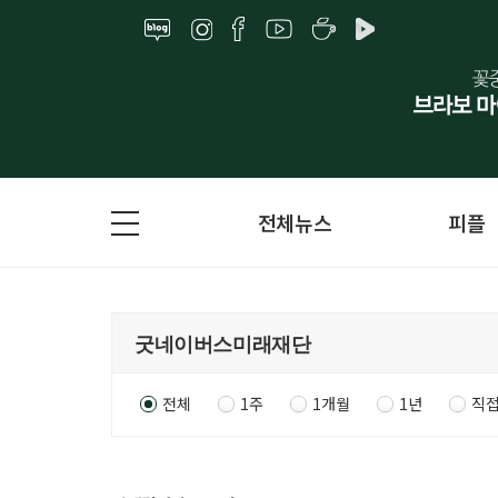
전체뉴스
피플
전체
1주
1개월
1년
직