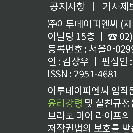
공지사항
ㅣ
기사제
㈜이투데이피엔씨 (제호
이빌딩 15층 ㅣ ☎ 02)
등록번호 : 서울아02992
인 : 김상우 ㅣ 편집인
ISSN : 2951-4681
이투데이피엔씨 임직원
윤리강령
및 실천규정을
브라보 마이 라이프의
저작권법의 보호를 받