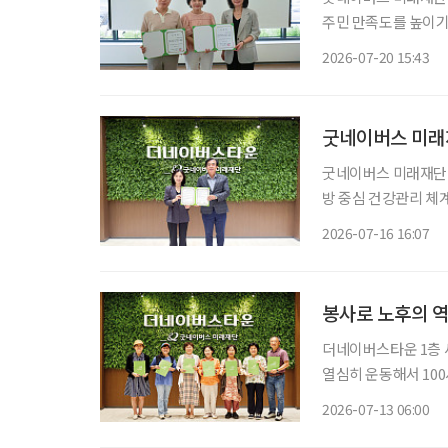
주민 만족도를 높이기
씨를 자문위원으로 위촉했다. '공빠' 문성택 씨는 한의사이며, 유영
2026-07-20 15:43
로 문 씨와 함께 공빠
굿네이버스 미래
굿네이버스 미래재단이
방 중심 건강관리 체계 구축에 나섰다. 굿네이버스
병원과 의료·복지 연
2026-07-16 16:07
입주민이 일상에서 건
봉사로 노후의 
더네이버스타운 1층 세
열심히 운동해서 100
다.” “여름처럼 활짝 웃는 인생 시작입니다, 오늘이.” 누군가에게 선물처럼 건넬 인사이자, 한
2026-07-13 06:00