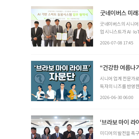
굿네이버스의 시니어서
업 시니스트가 AI·I
했다. 이번 협약은 굿네이버스 미래재단의 시니어 복지 전문성과 시니스트의 AI·IoT(AIoT)
2026-07-08 17:45
기술을 결합해 초고
“건강한 여름나기
시니어 업계 전문가로 구
독자의 니즈를 반영한 콘
28일 오전 9시~10시 30분 참석 조성권 이투데이피엔씨 미래
2026-06-30 06:00
교 시니어비즈니스학과
‘브라보 마이 라
미디어의 발전을 촉구하