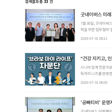
검색결과 총
33
건
7월 30일, 굿네이
력을 위한 업무협약’을 체결했다. 이번 협약은 초고령사회
과 치매예방을 위한 
2026-07-31 08:21
기 
“건강 지키고, 
시니어 업계 전문가로 
독자의 니즈를 반영한 콘
26일 오전 10시~1
2026-07-31 06:00
학교 시니어비즈니스학
'공빠티비' 운
굿네이버스 미래재단은