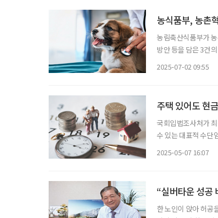
농식품부, 농촌
농림축산식품부가 농촌
방안 등을 담은 3건의 주요 정책을 발표했다
동물 진료비 접근성 
2025-07-02 09:55
행규칙을 개정했다. 
주택 있어도 현금
국회입법조사처가 최
수 있는 대표적 수단
법조사관은 ‘주택연금
2025-05-07 16:07
사회에 진입한 한국 
지만
“실버타운 성공 
한 노인이 앉아 허공을