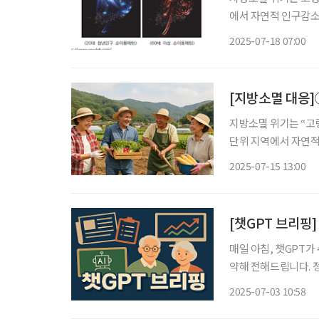
에서 자연적 인구감소
의료 인프라 확충 문
2025-07-18 07:00
가지역 사례분석을 통한
멸에
[지방소멸 대응]
지방소멸 위기는 “고
단위 지역에서 자연적
거, 복지, 의료 인
2025-07-15 13:00
한 ‘인구증가지역 사례
로
[챗GPT 브리핑]
매일 아침, 챗GPT가
약해 전해드립니다. 정책, 복지
뉴스 ◆100년 뒤 인구 753만 명…대한민국, 소멸 경고등 한반도미래인구연구원은 5000만
2025-07-03 10:58
명이 넘는 우리나라 인