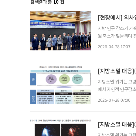
검색결과 총
10
건
[현장에서] 의사
지방 인구 감소가 가
원 축소가 맞물리며 
질환을 앓는 중장년·
2026-04-28 17:07
[지방소멸 대응]
지방소멸 위기는 고령
에서 자연적 인구감소
의료 인프라 확충 문
2025-07-28 07:00
가지역 사례분석을 통한
[지방소멸 대응]
지방소멸 위기는 고령