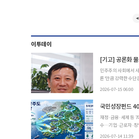
이투데이
[기고] 공론화 
민주주의 사회에서 사
론’만큼 강력한 수단
입장의 목소리를 역지
2026-07-15 06:00
면서 대중뿐 아니라 
다. 그렇
재정·금융·세제 등 
수…기업·근로자·창업 '지방우대세제' 도입
꾸기 위해 지방을 잠재
2026-07-14 11:39