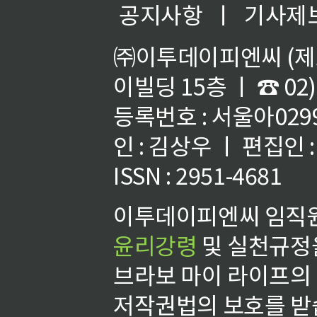
공지사항
ㅣ
기사제
㈜이투데이피엔씨 (제호
이빌딩 15층 ㅣ ☎ 02)
등록번호 : 서울아02992
인 : 김상우 ㅣ 편집인
ISSN : 2951-4681
이투데이피엔씨 임직원
윤리강령
및 실천규정을
브라보 마이 라이프의
저작권법의 보호를 받