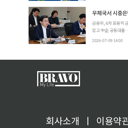
선정하고 국민성장펀드
우체국서 시중은
금융위, 6차 포용적
잡고 中企 공동대출…
일부터 전국 20개 
2026-07-09 14:00
역 주민도 우체국 창
업이
회사소개
ㅣ
이용약