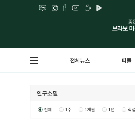
전체뉴스
피플
전체
1주
1개월
1년
직