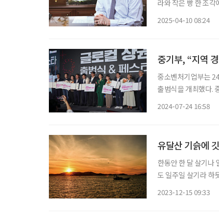
라와 작은 빵 한 조각
보는 동양인 청년이 
2025-04-10 08:24
모양이라 생각했다. 
중기부, “지역 
중소벤처기업부는 24
출범식을 개최했다. 중소벤처기업부(이하 중기부)는 지난 4월 지역 상권을 국내외에서 찾는
글로컬 상권으로 변경
2024-07-24 16:58
유달산 기슭에 깃
한동안 한 달 살기나 
도 일주일 살기라 하
서 요즘 새로운 여행 패턴인 짧게 
2023-12-15 09:33
문 옆을 지나고 작은 