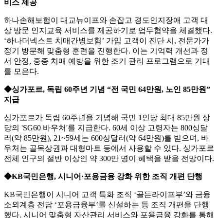
비스 제공
하나손해보험이 대교뉴이프와 손잡고 경도인지장애 고객 대
상 방문 인지교육 서비스를 제공하기로 업무협약을 체결했다.
‘하나더넥스트 치매간병보험’ 가입 고객이 진단 시, 전문가가
정기 방문해 맞춤형 훈련을 진행한다. 이는 기억력 개선과 정
서 안정, 중증 치매 예방을 위한 조기 관리 프로그램으로 기대
를 모은다.
◆싱가포르, 독립 60주년 기념 “전 국민 64만원, 노인 85만원”
지급
싱가포르가 독립 60주년을 기념해 국민 1인당 최대 85만원 상
당의 'SG60 바우처'를 지급한다. 60세 이상 고령자는 800싱달
러(약 85만원), 21~59세는 600싱달러(약 64만원)를 받으며, 바
우처는 골목상권과 대형마트 등에서 사용할 수 있다. 싱가포르
전체 인구의 절반 이상인 약 300만 명이 혜택을 받을 전망이다.
◆KB국민은행, 시니어·포용금융 강화 위한 조직 개편 단행
KB국민은행이 시니어 고객 특화 조직 ‘골든라이프부’와 금융
소외계층 전담 ‘포용금융부’를 신설하는 등 조직 개편을 단행
했다. 시니어 맞춤형 자산관리 서비스와 포용금융 강화를 통해