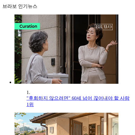
브라보 인기뉴스
1.
"후회하지 않으려면" 60세 넘어 끊어내야 할 사람
1위