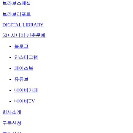
브라보스페셜
브라보리포트
DIGITAL LIBRARY
50+ 시니어 신춘문예
블로그
인스타그램
페이스북
유튜브
네이버카페
네이버TV
회사소개
구독신청