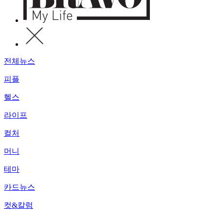
전체뉴스
피플
헬스
라이프
컬처
머니
테마
카드뉴스
컷&칼럼