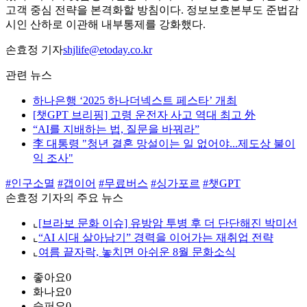
고객 중심 전략을 본격화할 방침이다. 정보보호본부도 준법감
시인 산하로 이관해 내부통제를 강화했다.
손효정 기자
shjlife@etoday.co.kr
관련 뉴스
하나은행 ‘2025 하나더넥스트 페스타’ 개최
[챗GPT 브리핑] 고령 운전자 사고 역대 최고 外
“AI를 지배하는 법, 질문을 바꿔라”
李 대통령 "청년 결혼 망설이는 일 없어야...제도상 불이
익 조사"
#인구소멸
#갭이어
#무료버스
#싱가포르
#챗GPT
손효정 기자의 주요 뉴스
⌞
[브라보 문화 이슈] 유방암 투병 후 더 단단해진 박미선
⌞
“AI 시대 살아남기” 경력을 이어가는 재취업 전략
⌞
여름 끝자락, 놓치면 아쉬운 8월 문화소식
좋아요
0
화나요
0
슬퍼요
0