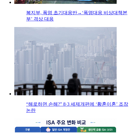
복지부, 폭염 초기대응반→‘폭염대응 비상대책본
부’ 격상 대응
“해로하면 손해?” 8·3 세제개편에 ‘황혼이혼’ 조장
논란