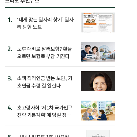
브라보 추천뉴스
1.
‘내게 맞는 일자리 찾기’ 일자
리 탐험 노트
2.
노후 대비로 달러보험? 환율
오르면 보험료 부담 커진다
3.
소액 직역연금 받는 노인, 기
초연금 수령 길 열린다
4.
초고령사회 ‘제1차 국가인구
전략 기본계획’에 담길 정책
은
5.
브라보 리포트 1호 ‘사오정