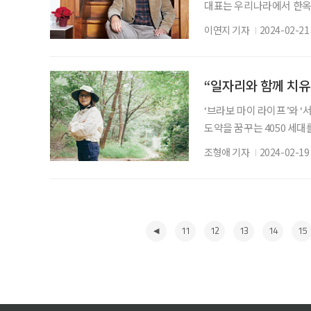
대표는 우리나라에서 한옥을
보다 실패해본 횟수를 자랑
이연지 기자
2024-02-21
만, 김장권 대표는 ‘퍼스
다른 이들을 뒤따르게 하는 개척
택’에는 그의 도전이 고스
“일자리와 함께 치유
‘브라보 마이 라이프’와 
도약을 꿈꾸는 4050 세대를
니다. 본지는 서울시와 
조형애 기자
2024-02-19
서 공공에 기여하고 있는 
게 산과 사랑에 빠졌다. 
다. 안전산행지원단에게 받
11
12
13
14
15