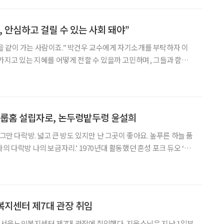
지 않게 한꺼번에 내리는 것처럼 사람들이 몰리는 것뿐이죠. 낯익고 익
쉽게 동의하기 어려운 얘기다. 최근 출간된 그의 신간 ‘
, 안심하고 걸릴 수 있는 사회 돼야”
 같이 가는 사람이죠.” 박건우 교수에게 자기소개를 부탁하자 이
 가지고 있는 지혜를 어떻게 전할 수 있을까 고민하며, 그들과 함께
 교수는 치매·파킨슨병·소뇌위축증 분야의 권위자다. 정신건강의학
를 모두 취득하고 치매 환자들의 몸과 마음을 모두 돌보고 있다. 치
매에 대한 인식 개선과 가족 치유에 앞장선 공로로 보건복지부장관상
 치매 환자를 치료하는 것도 중요하지만, ‘노인의 가치’를 보
그룹홈 설립자로, 논두렁밭두렁 윤설희
조그만 다락방. 넓고 큰 방도 있지만 난 그곳이 좋아요. 높푸른 하늘 품
의 다락방 나의 보금자리.’ 1970년대 활동했던 혼성 포크 듀오 ‘논
락방’의 가사다. 이 노래를 알고 있다면 그들이 부부였다는 걸 기억
의 연으로 가꾼 보금자리에서 더 많은 인연을 보듬어 가족으로 맞았다.
 떠났지만, 아내 윤설희는 여전히 그 보금자리에 남아 사랑의 온기
 비롯해 ‘외할머니댁’, ‘영상’ 등
복지센터 제7대 관장 취임
서울노인복지센터 제7대 관장에 취임했다. 지웅스님은 지난 1일부