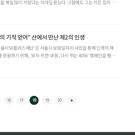
 제일 많이 지었다는 이야길 듣는다. 그럼에도 그는 지은 집의 수
하고 싶다고 했다. “물론 부끄럽고 미안하다”며 겸손하게 말했지
트 펭귄’으로 불린다. 실패의 위험을 감수하고 누구보다 먼저 도전해
자다. 각종 상을 받은 ‘채효당’, ‘#200’, ‘관훈재’, ‘가회동 L주
란히 담겨있다. 한옥은 우리를 떠난 적
의 기적 얻어” 산에서 만난 제2의 인생
‘서울시50플러스재단’은 서울시 보람일자리 사업을 통해 인생의 재
 응원하기 위해, ‘모두 위한 내 꿈, 다시 뛰는 4050’ 캠페인을 펼칩
서울시50플러스재단이 함께한 보람일자리 사업을 통해 사회 곳곳에
중장년들을 소개합니다. 우연히 찾은 산에서 병마를 씻어냈다. 그렇
오세옥 씨의 이야기다. 한동안 힐링을 준 산에서 노년의 꿈까지 만났
은 도움을 돌려주기 위해 4개월 넘게 구애한 오 씨.
16
17
18
19
20