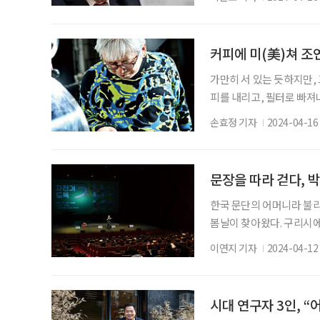
성으로 “연합회가 우리 문
것”이라고 선언했다. 그는
대하고, 정부와의 유대관계
커피에 미(美)쳐 조
은 연
가만히 서 있는 듯하지만,
피를 내리고, 필터로 빠져
져 쌓이는 소리를 듣는다. 
손효정 기자
2024-04-16
간이 모자란다는 그는 가끔
각하는 사람도 있겠죠. 그
도 강릉시 사천면 ‘보헤
문장을 따라 걷다, 
한국 문단의 어머니라 불리
봄날이 찾아왔다. 구리시에
리고 그의 문학을 잊지 않
이연지 기자
2024-04-12
어느덧 12회 차를 맞았다
로 북적였다. 서로 인사를
했다. 관객들은 대극장 1
시대 연구자 3인, “