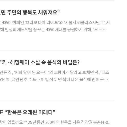
, 자신의 인생에 ‘40’이라는 숫자가 성큼 다가오자 생각에 잠겼다.
 모습을 보면서 스스로 우울감에 사로잡
보면 주민의 행복도 채워져요”
는 4050’ 캠페인 ‘브라보 마이 라이프’와 ‘서울시50플러스재단’은 서
 인생의 재도약을 꿈꾸는 4050 세대를 응원하기 위해, ‘모두 위
50’ 캠페인을 펼칩니다. 본지는 서울시와 서울시50플러스재단이 함께
 사회 곳곳에서 공공에 기여하고 있는 중장년들을 소개합니다. 15
해온 윤소진(62) 씨. 은퇴 후 이웃돌봄지원단 활동으로 이웃의 삶
노력하고 있다. 꾸준히 힘쓰다 보면 모두에게
루키·헤밍웨이 소설 속 음식의 비밀은?
만든 집, ‘해와 달이 된 오누이’의 호랑이가 달라고 보채던 떡, ‘디즈
 영감이 끓인 단추 수프… 어릴 적 읽던 책에 나온 음식에 괜히 군침
 흘러 어른이 된 우리는 그 요리를 탐내는 것으로 모자라, 참지 못하
 올리게 된다. 열혈 문학 독자인 이용재 음식 평론가는 신간 ‘맛있
유머러스하게, 때로는 깊이 있게 먹음직스러운 문학 속 음식들을 차
역사와 전통, 문화와 사회적 인식이 담긴 주
표 “한옥은 오래된 미래다”
이 있을까요?” 25년 동안 300채의 한옥을 지은 김장권 북촌HRC