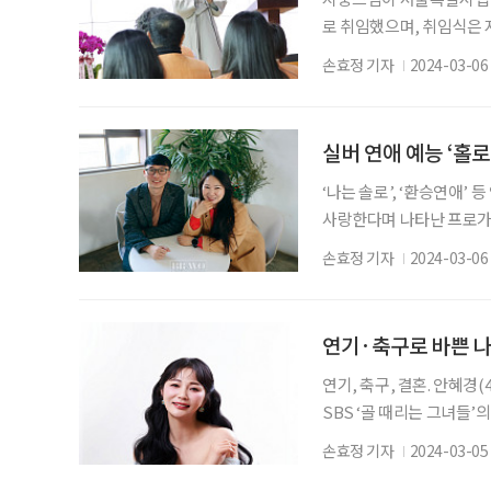
로 취임했으며, 취임식은 
에서 지웅스님은 “서울노
손효정 기자
2024-03-06
어르신들에게만 소중한 장
다”라며 “전임 관장이신 
소임을 직원들과 함께 해나
실버 연애 예능 ‘홀로
무하는
‘나는 솔로’, ‘환승연애’
사랑한다며 나타난 프로가 
귀엽고 순수하다니! 유튜브 
손효정 기자
2024-03-06
글 남녀의 끝 사랑을 찾아
봤다. ‘홀로 된 인생, 다시
찾는 과정을 담은 러브 버
연기·축구로 바쁜 나
연기, 축구, 결혼. 안혜경
SBS ‘골 때리는 그녀들
안정감 또한 얻었다. 일과
손효정 기자
2024-03-05
20대는 찬란한 청춘, 30