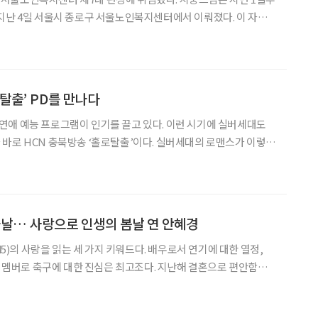
지난 4일 서울시 종로구 서울노인복지센터에서 이뤄졌다. 이 자리
인복지센터가 더욱 따뜻하고 활기찬 공간이 되기 위해서는 센터가
소가 아니라, 우리 모두에게 소중한 공간이 되어야 한다고 생각한
희유스님이 토대를 잘 만들어 주신 만큼, 앞으로도 센터 발전에 대한
가겠다”라고 의지를 밝혔다. 또한, “우리 일상 대부분의 시간을 근
탈출’ PD를 만나다
 등 연애 예능 프로그램이 인기를 끌고 있다. 이런 시기에 실버세대도
바로 HCN 충북방송 ‘홀로탈출’이다. 실버세대의 로맨스가 이렇게
채널 최고 조회수 57만 회를 넘을 정도로 관심이 뜨겁다. “실버 싱
드리고 싶다”고 말하는 조미선·이창수 PD와 자세한 이야기를 나눠
 한번 로맨스를 꿈꾸다.’ ‘홀로탈출’은 60·70대 싱글 남녀 8명이 짝을
라이어티 프로그램이다. 조미선 P
날… 사랑으로 인생의 봄날 연 안혜경
(45)의 사랑을 읽는 세 가지 키워드다. 배우로서 연기에 대한 열정,
’의 멤버로 축구에 대한 진심은 최고조다. 지난해 결혼으로 편안함과
 가정의 균형 속 충만해진 사랑은 인생의 봄날을 깨웠다. 일반적으로
대는 성숙해지는 시기, 40대는 안정기에 접어든다고 말한다. 안혜경