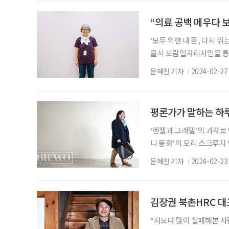
역시 이런 생각을 가졌는지
상상 속과는 다른 자신의
“의료 공백 메우다 
‘모두 위한 내 꿈, 다시 뛰
울시 보람일자리사업을 통해
한 내 꿈, 다시 뛰는 40
문혜진 기자
2024-02-27
한 보람일자리 사업을 통해
년 가까이 사회복지사로 일
의 질과 인권을 높이고자 
평론가가 말하는 하
‘헨젤과 그레텔’의 과자로 
니 동화’의 오리 스크루지
삼킨 적이 있는가? 시간이
문혜진 기자
2024-02-23
고 한밤중에 라면 물이라도
는 소설’을 통해 때로는 
려냈다. 음식은 그 나라의 
김장권 북촌HRC 대
“저보다 많이 실패해본 사람