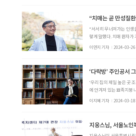
이 돼요. 눈과 비가 고르
숙한 것을 찾는 거예요.” 
“치매는 곧 만성질환
“서서히 무너져가는 인생을
렇게 말했다. 치매 환자가
늙어가고 있단다. 박건우
이연지 기자
2024-03-26
과 전문의와 신경과 전문의
매 예방과 조기 발견, 치
을 받기도 했다. 박 교수는
‘다락방’ 주인공서 
‘우리 집의 제일 높은 곳 
에 안겨져 있는 뾰족지붕 나
두렁밭두렁’의 대표곡 ‘다
이지혜 기자
2024-03-18
할 테다. 두 사람은 부부
남편 김은광은 먼저 세상을
를 더하고 있다. ‘다락방’을
지웅스님, 서울노인
지웅스님이 서울특별시립 