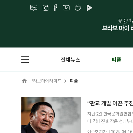
전체뉴스
피플
브라보마이라이프
피플
“판교 개발 이끈 추
지난 2일 한국문화원연합회
다. 김대진 회장은 선대
신도시개발추진위원장, 성남
이준호 기자
2024-04-16