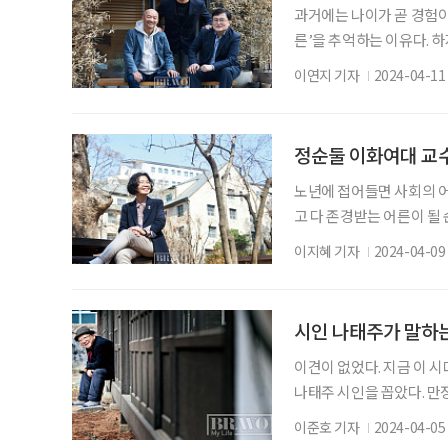
과거에는 나이가 곧 경험이고
른’을 추억하는 이유다. 하
일까? 어떨 때 어른이 되
이연지 기자
2024-04-11
시대의 어른에 대해 이야기
희 메타연구소 소장 진행 
교수) 대학에서 철학을 강의
정순둘 이화여대 교수
노년에 접어들면 사회의 어
고 다 존경받는 어른이 될
복지학과 교수는 ‘어른’의
이지혜 기자
2024-04-09
들이 세대 구분 없이 모두
하길 바란다. 노년의 책임은
러한 노인의 모습이 고령사
시인 나태주가 말하는 
이견이 없었다. 지금 이
나태주 시인을 꼽았다. 만
그는 인기를 넘어 추앙에 
이준호 기자
2024-04-05
한 시인일 뿐이라고 말한다