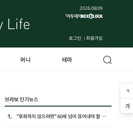
2026.08.09
로그인
회원가입
머니
테마
가
브라보 인기뉴스
가
1.
"후회하지 않으려면" 60세 넘어 끊어내야 할 사
람 1위