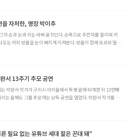
화발전에 보다 기여할 수 있도록 ‘문화를 만드는 그릇’으로 만들
 “전국 232개 지방문화원이 강력한 네트워크를 형성해 영향력을 확
를 더욱 강화하겠다”고 말했다. 그가 정부와의 관계를 지목한 것
연을 자처한, 명장 박이추
 그의 손과 눈과 귀는 바삐 움직인다. 손목으로 주전자를 돌리며 커
나오는 커피 방울을 눈이 빠지게 지켜본다. 방울이 컵에 또르르 떨어
박이추(74) 명장은 지금 커피와 대화 중이다. 커피 생각에 하루 24시
 꿈에서도 커피를 만난다. “이런 제가 비정상이라거나 미쳤다고 생
런데 미치지 않으면 맛있는 커피는 세상에 나올 수 없습니다.” 강원
미안박이추커피공장’에서 커피업계의 큰어른 박이추 명
박완서 13주기 추모 공연
는 박완서 작가가 구리시 아치울에서 투병 끝에 타계한 뒤 13번째
서는 올해도 그를 추모하는 낭독 공연을 열었다. 박완서 작가를 기
기 위해, 구리아트홀이 생기기 전 시청 한편에서부터 시작한 공연이
. 구리아트홀 코스모스 대극장 앞은 공연 30분 전부터 중장년 관객들
 나누고 이야기꽃을 피우다가 포스터 앞에서 다 함께 사진을 찍기도
층은 물론이고 2층까지 객석을 가득 채웠다. 공연은 영
어른 필요 없는 유튜브 세대 젊은 꼰대 돼”