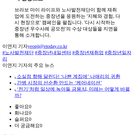
브라보 마이 라이프와 노사발전재단이 함께 재취
업에 도전하는 중장년을 응원하는 '지혜와 경험, 다
시 현장으로' 캠페인을 펼칩니다. '다시 시작하는
중장년 우수사례 공모전'의 수상 대상들을 지면을
통해 소개합니다.
이연지 기자
yeonji@etoday.co.kr
#노사발전재단
#중장년내일센터
#중장년재취업
#중장년일자
리
이연지 기자의 주요 뉴스
⌞
소실점 향해 달린다! ‘나쁜 계집애’ 나애리의 귀환
⌞
간병 시장의 선순환 만드는 ‘케어네이션’
⌞
‘전기’처럼 일상에 녹아들 금융AI, 미래는 어떻게 바뀔
까?
좋아요
0
화나요
0
슬퍼요
0
더 궁금해요
0