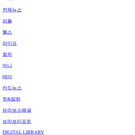
전체뉴스
피플
헬스
라이프
컬처
머니
테마
카드뉴스
컷&칼럼
브라보스페셜
브라보리포트
DIGITAL LIBRARY