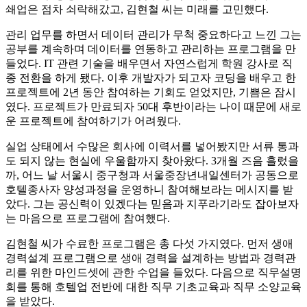
쇄업은 점차 쇠락해갔고, 김현철 씨는 미래를 고민했다.
관리 업무를 하면서 데이터 관리가 무척 중요하다고 느낀 그는
공부를 계속하며 데이터를 연동하고 관리하는 프로그램을 만
들었다. IT 관련 기술을 배우면서 자연스럽게 학원 강사로 직
종 전환을 하게 됐다. 이후 개발자가 되고자 코딩을 배우고 한
프로젝트에 2년 동안 참여하는 기회도 얻었지만, 기쁨은 잠시
였다. 프로젝트가 만료되자 50대 후반이라는 나이 때문에 새로
운 프로젝트에 참여하기가 어려웠다.
실업 상태에서 수많은 회사에 이력서를 넣어봤지만 서류 통과
도 되지 않는 현실에 우울함까지 찾아왔다. 3개월 즈음 흘렀을
까, 어느 날 서울시 중구청과 서울중장년내일센터가 공동으로
호텔종사자 양성과정을 운영하니 참여해보라는 메시지를 받
았다. 그는 공신력이 있겠다는 믿음과 지푸라기라도 잡아보자
는 마음으로 프로그램에 참여했다.
김현철 씨가 수료한 프로그램은 총 다섯 가지였다. 먼저 생애
경력설계 프로그램으로 생애 경력을 설계하는 방법과 경력관
리를 위한 마인드셋에 관한 수업을 들었다. 다음으로 직무설명
회를 통해 호텔업 전반에 대한 직무 기초교육과 직무 소양교육
을 받았다.