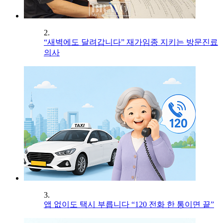
2.
“새벽에도 달려갑니다” 재가임종 지키는 방문진료
의사
3.
앱 없이도 택시 부릅니다 “120 전화 한 통이면 끝”