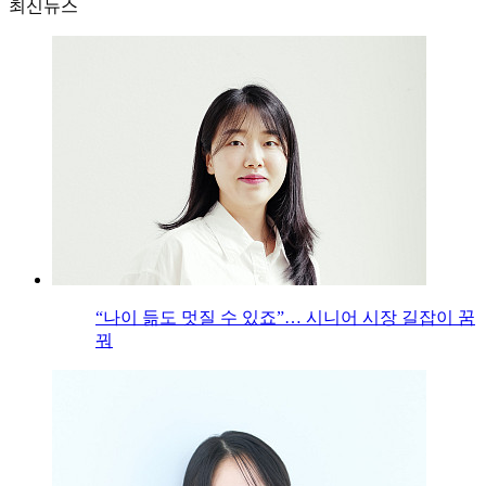
최신뉴스
“나이 듦도 멋질 수 있죠”… 시니어 시장 길잡이 꿈
꿔