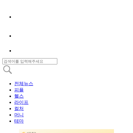
전체뉴스
피플
헬스
라이프
컬처
머니
테마