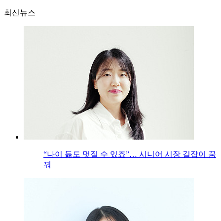
최신뉴스
“나이 듦도 멋질 수 있죠”… 시니어 시장 길잡이 꿈
꿔