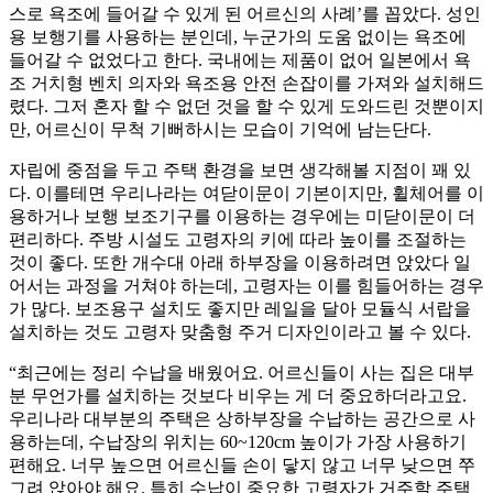
스로 욕조에 들어갈 수 있게 된 어르신의 사례’를 꼽았다. 성인
용 보행기를 사용하는 분인데, 누군가의 도움 없이는 욕조에
들어갈 수 없었다고 한다. 국내에는 제품이 없어 일본에서 욕
조 거치형 벤치 의자와 욕조용 안전 손잡이를 가져와 설치해드
렸다. 그저 혼자 할 수 없던 것을 할 수 있게 도와드린 것뿐이지
만, 어르신이 무척 기뻐하시는 모습이 기억에 남는단다.
자립에 중점을 두고 주택 환경을 보면 생각해볼 지점이 꽤 있
다. 이를테면 우리나라는 여닫이문이 기본이지만, 휠체어를 이
용하거나 보행 보조기구를 이용하는 경우에는 미닫이문이 더
편리하다. 주방 시설도 고령자의 키에 따라 높이를 조절하는
것이 좋다. 또한 개수대 아래 하부장을 이용하려면 앉았다 일
어서는 과정을 거쳐야 하는데, 고령자는 이를 힘들어하는 경우
가 많다. 보조용구 설치도 좋지만 레일을 달아 모듈식 서랍을
설치하는 것도 고령자 맞춤형 주거 디자인이라고 볼 수 있다.
“최근에는 정리 수납을 배웠어요. 어르신들이 사는 집은 대부
분 무언가를 설치하는 것보다 비우는 게 더 중요하더라고요.
우리나라 대부분의 주택은 상하부장을 수납하는 공간으로 사
용하는데, 수납장의 위치는 60~120cm 높이가 가장 사용하기
편해요. 너무 높으면 어르신들 손이 닿지 않고 너무 낮으면 쭈
그려 앉아야 해요. 특히 수납이 중요한 고령자가 거주할 주택