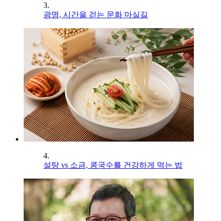
3.
광명, 시간을 걷는 문화 마실길
4.
설탕 vs 소금, 콩국수를 건강하게 먹는 법