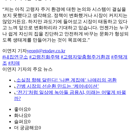
“저는 아직 고령자 주거 환경에 대한 논의와 시스템이 결실을
보지 못했다고 생각해요. 정책이 변화했거나 시장이 커지지는
않았거든요. 하지만 과도기에 들어섰고 시장이 태동하고 있다
고 느껴 앞으로 변화하리라 기대하고 있습니다. 언젠가는 누구
나 쉽게 자신의 집을 진단하고 안전하게 바꾸는 문화가 형성되
도록 생태계를 만들어가는 것이 목표예요.”
이연지 기자
yeonji@etoday.co.kr
#내집연구소
#고령친화주택
#고령자맞춤형주거환경
#주택개
조
#치매
이연지 기자의 주요 뉴스
⌞
소실점 향해 달린다! ‘나쁜 계집애’ 나애리의 귀환
⌞
간병 시장의 선순환 만드는 ‘케어네이션’
⌞
‘전기’처럼 일상에 녹아들 금융AI, 미래는 어떻게 바뀔
까?
좋아요
0
화나요
0
슬퍼요
0
더 궁금해요
0