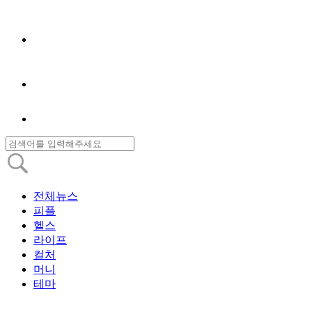
전체뉴스
피플
헬스
라이프
컬처
머니
테마