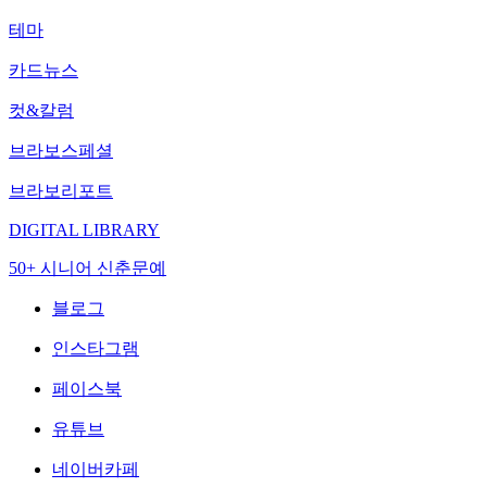
테마
카드뉴스
컷&칼럼
브라보스페셜
브라보리포트
DIGITAL LIBRARY
50+ 시니어 신춘문예
블로그
인스타그램
페이스북
유튜브
네이버카페