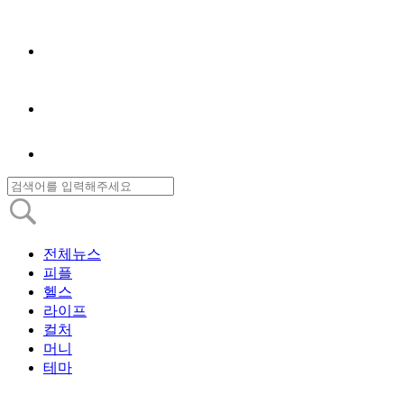
전체뉴스
피플
헬스
라이프
컬처
머니
테마