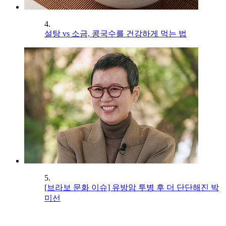
4.
설탕 vs 소금, 콩국수를 건강하게 먹는 법
5.
[브라보 문화 이슈] 유방암 투병 후 더 단단해진 박
미선