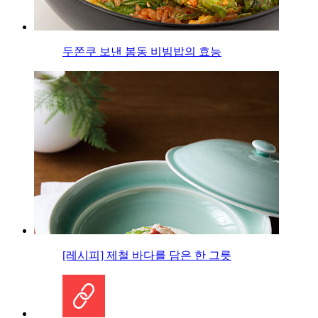
두쫀쿠 보낸 봄동 비빔밥의 효능
[레시피] 제철 바다를 담은 한 그릇