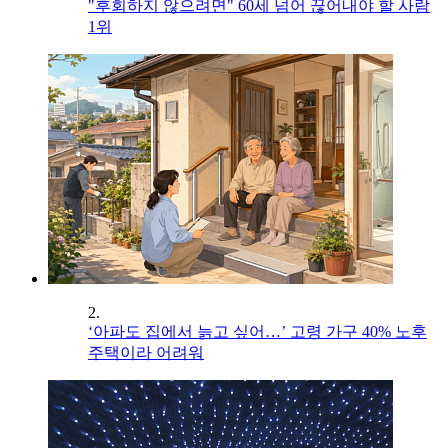
"후회하지 않으려면" 60세 넘어 끊어내야 할 사람
1위
2.
‘아파도 집에서 늙고 싶어…’ 고령 가구 40% 노후
주택이라 어려워