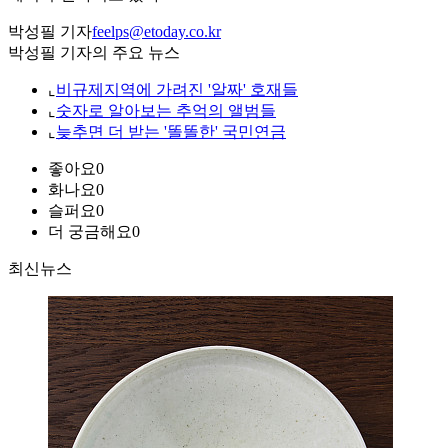
박성필 기자
feelps@etoday.co.kr
박성필 기자의 주요 뉴스
⌞
비규제지역에 가려진 '알짜' 호재들
⌞
숫자로 알아보는 추억의 앨범들
⌞
늦추면 더 받는 '똘똘한' 국민연금
좋아요
0
화나요
0
슬퍼요
0
더 궁금해요
0
최신뉴스