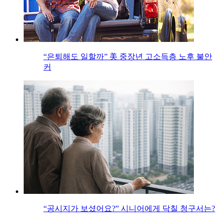
“은퇴해도 일할까” 美 중장년 고소득층 노후 불안
커
“공시지가 보셨어요?” 시니어에게 닥칠 청구서는?