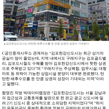
▲김포한강신도시는 탄탄한 배후수요를 둔 만큼 상권의 성장이 기대된다.
C공인중개사무소 관계자는 “김포한강신도시는 최근 상가의
공실이 많이 줄었는데, 지역 내에서도 구래지구는 김포골드밸
리, 김포도시철도 수혜를 받아 김포한강신도시에서 핫한 상권
으로 주목받고 있다”며 “구래지구는 주상복합, 업무시설, 대형
마트 등 위락이 가능한 상업시설 분양이 대부분 완료됐다. 탄
탄한 배후수요를 둔 만큼 상권의 성장이 기대되는 지역”이라
고 말했다.
함영진 직방 빅데이터랩장은 “김포한강신도시는 서울 강남과
의 접근성과 교통호재를 발판으로 한 판교·광교 신도시에 밀
려 2기 신도시 중 상대적으로 소외당한 지역이었다”며 “하지
만 유동자금이 풍부한 환경에 정부의 규제마저 비껴가면서 풍