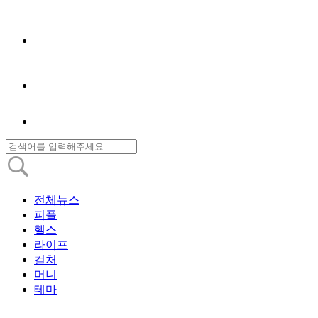
전체뉴스
피플
헬스
라이프
컬처
머니
테마