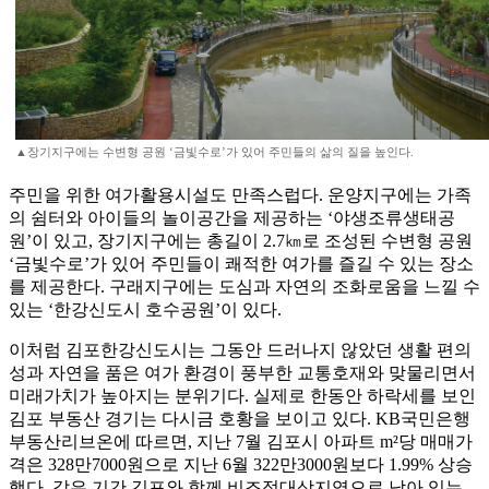
▲장기지구에는 수변형 공원 ‘금빛수로’가 있어 주민들의 삶의 질을 높인다.
주민을 위한 여가활용시설도 만족스럽다. 운양지구에는 가족
의 쉼터와 아이들의 놀이공간을 제공하는 ‘야생조류생태공
원’이 있고, 장기지구에는 총길이 2.7㎞로 조성된 수변형 공원
‘금빛수로’가 있어 주민들이 쾌적한 여가를 즐길 수 있는 장소
를 제공한다. 구래지구에는 도심과 자연의 조화로움을 느낄 수
있는 ‘한강신도시 호수공원’이 있다.
이처럼 김포한강신도시는 그동안 드러나지 않았던 생활 편의
성과 자연을 품은 여가 환경이 풍부한 교통호재와 맞물리면서
미래가치가 높아지는 분위기다. 실제로 한동안 하락세를 보인
김포 부동산 경기는 다시금 호황을 보이고 있다. KB국민은행
부동산리브온에 따르면, 지난 7월 김포시 아파트 m²당 매매가
격은 328만7000원으로 지난 6월 322만3000원보다 1.99% 상승
했다. 같은 기간 김포와 함께 비조정대상지역으로 남아 있는