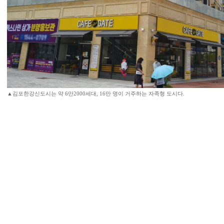
▲김포한강신도시는 약 6만2000세대, 16만 명이 거주하는 자족형 도시다.