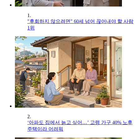
1.
"후회하지 않으려면" 60세 넘어 끊어내야 할 사람
1위
2.
‘아파도 집에서 늙고 싶어…’ 고령 가구 40% 노후
주택이라 어려워