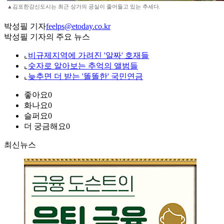
▲김포한강신도시는 최근 상가의 공실이 줄어들고 있는 추세다.
박성필 기자
feelps@etoday.co.kr
박성필 기자의 주요 뉴스
⌞
비규제지역에 가려진 '알짜' 호재들
⌞
숫자로 알아보는 추억의 앨범들
⌞
늦추면 더 받는 '똘똘한' 국민연금
좋아요
0
화나요
0
슬퍼요
0
더 궁금해요
0
최신뉴스