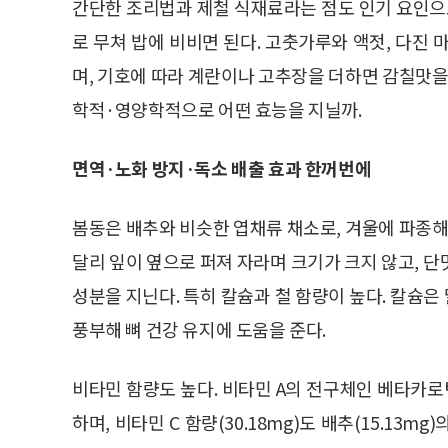
간단한 조리법과 제철 식재료라는 점도 인기 요인으로
로 무쳐 밥에 비비면 된다. 고춧가루와 액젓, 다진
며, 기호에 따라 계란이나 고추장을 더하면 감칠맛을
학적·영양학적으로 어떤 효능을 지닐까.
면역·노화 방지·독소 배출 효과 한꺼번에
봄동은 배추와 비슷한 엽채류 채소로, 겨울에 파종해
달리 잎이 옆으로 퍼져 자라며 크기가 크지 않고, 
성분을 지닌다. 특히 칼슘과 철 함량이 높다. 칼슘은
풍부해 뼈 건강 유지에 도움을 준다.
비타민 함량도 높다. 비타민 A의 전구체인 베타카로틴은
하며, 비타민 C 함량(30.18mg)도 배추(15.13m