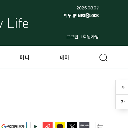
2026.08.07
로그인
회원가입
머니
테마
가
가
선호매체 추가