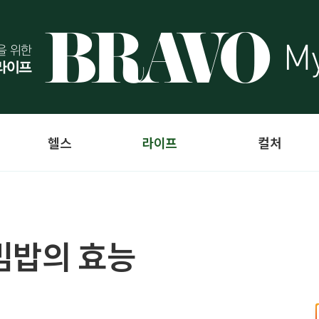
헬스
라이프
컬처
빔밥의 효능