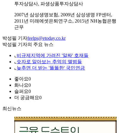
투자상담사, 파생상품투자상담사
2007년 삼성생명보험, 2009년 삼성생명 FP센터,
2011년 미래에셋은퇴연구소, 2015년 NH농협은행
근무
박성필 기자
feelps@etoday.co.kr
박성필 기자의 주요 뉴스
⌞
비규제지역에 가려진 '알짜' 호재들
⌞
숫자로 알아보는 추억의 앨범들
⌞
늦추면 더 받는 '똘똘한' 국민연금
좋아요
0
화나요
0
슬퍼요
0
더 궁금해요
0
최신뉴스