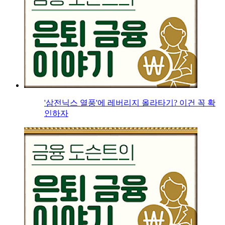
'삼전닉스 열풍'에 레버리지 올라타기? 이건 꼭 확
인하자