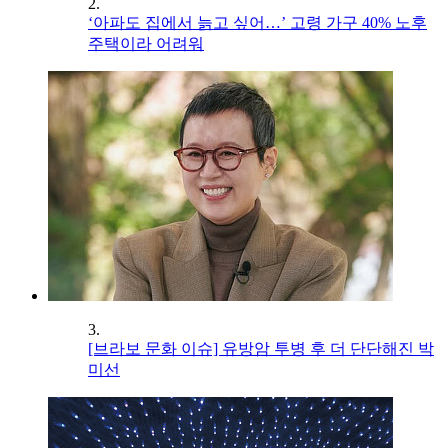
2.
‘아파도 집에서 늙고 싶어…’ 고령 가구 40% 노후
주택이라 어려워
3.
[브라보 문화 이슈] 유방암 투병 후 더 단단해진 박
미선