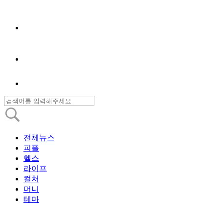
전체뉴스
피플
헬스
라이프
컬처
머니
테마