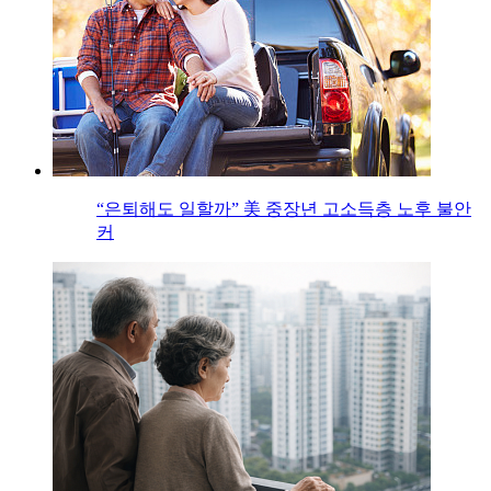
“은퇴해도 일할까” 美 중장년 고소득층 노후 불안
커