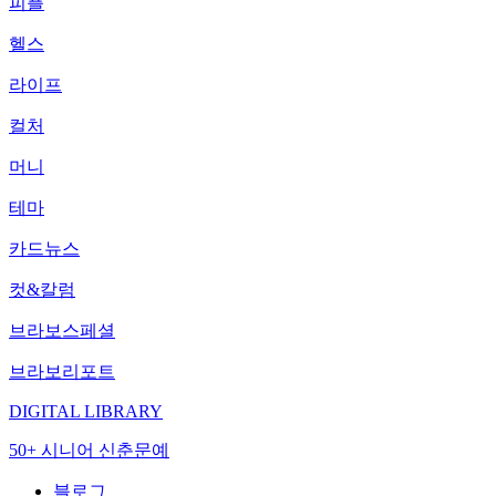
피플
헬스
라이프
컬처
머니
테마
카드뉴스
컷&칼럼
브라보스페셜
브라보리포트
DIGITAL LIBRARY
50+ 시니어 신춘문예
블로그