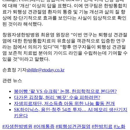
에 대해 ‘개선’ 이상의 답을 표했다. 이에 연구팀은 한방통합치
료가 퇴행성 견관절염 환자의 통증 및 기능 개선과 삶의 질 향
상에 장∙단기적으로 효과를 보인다는 사실이 임상적으로 확인
된 것이라 해석했다.
창원자생한방병원 최윤영 원장은 “이번 연구는 퇴행성 견관절
염에 대한 한방통합치료의 유효성을 객관적으로 입증한 연구
라는 점에서 의의가 있다”며 “향후 연구자들이 퇴행성 견관절
염 보존적 치료법 분야의 가이드 라인을 수립하는데 기여할 수
있을 것”이라고 말했다.
손효정 기자
shjlife@etoday.co.kr
관련 뉴스
붕어빵 ‘팥 VS 슈크림’ 논쟁, 한의학적으로 본다면?
다가온 김장철, 허리 ‘삐끗’ 수술 피하려면?
자생의료재단, 저소득층 아동 위한 나눔 활동 전개
SK하이닉스, 용인·청주 54조 투자… AI 메모리 생산기지
키운다
#자생한방병원
#어깨통증
#퇴행성견관절염
#한방치료
#노화