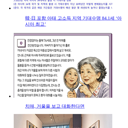
韓·日 포함 아태 고소득 지역 기대수명 84.1세 ‘아
시아 최고’
치매, 거울을 보고 대화한다면