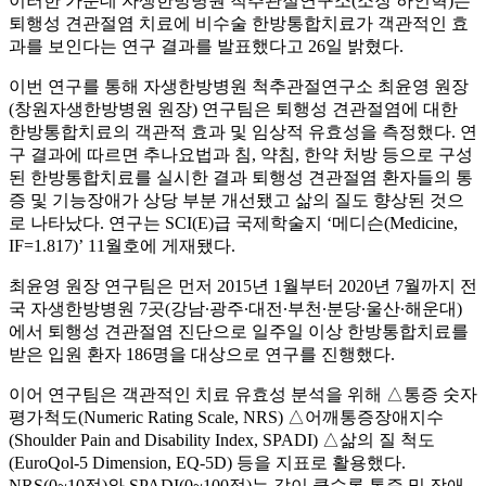
이러한 가운데 자생한방병원 척추관절연구소(소장 하인혁)는
퇴행성 견관절염 치료에 비수술 한방통합치료가 객관적인 효
과를 보인다는 연구 결과를 발표했다고 26일 밝혔다.
이번 연구를 통해 자생한방병원 척추관절연구소 최윤영 원장
(창원자생한방병원 원장) 연구팀은 퇴행성 견관절염에 대한
한방통합치료의 객관적 효과 및 임상적 유효성을 측정했다. 연
구 결과에 따르면 추나요법과 침, 약침, 한약 처방 등으로 구성
된 한방통합치료를 실시한 결과 퇴행성 견관절염 환자들의 통
증 및 기능장애가 상당 부분 개선됐고 삶의 질도 향상된 것으
로 나타났다. 연구는 SCI(E)급 국제학술지 ‘메디슨(Medicine,
IF=1.817)’ 11월호에 게재됐다.
최윤영 원장 연구팀은 먼저 2015년 1월부터 2020년 7월까지 전
국 자생한방병원 7곳(강남∙광주∙대전∙부천∙분당∙울산∙해운대)
에서 퇴행성 견관절염 진단으로 일주일 이상 한방통합치료를
받은 입원 환자 186명을 대상으로 연구를 진행했다.
이어 연구팀은 객관적인 치료 유효성 분석을 위해 △통증 숫자
평가척도(Numeric Rating Scale, NRS) △어깨통증장애지수
(Shoulder Pain and Disability Index, SPADI) △삶의 질 척도
(EuroQol-5 Dimension, EQ-5D) 등을 지표로 활용했다.
NRS(0~10점)와 SPADI(0~100점)는 값이 클수록 통증 및 장애