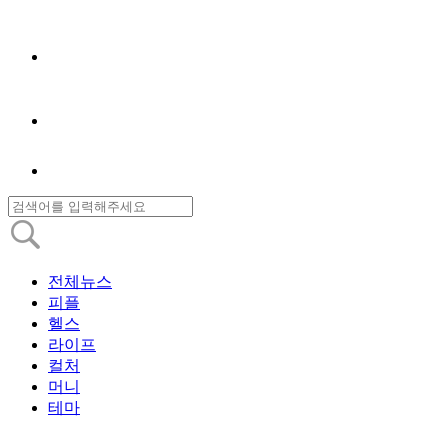
전체뉴스
피플
헬스
라이프
컬처
머니
테마