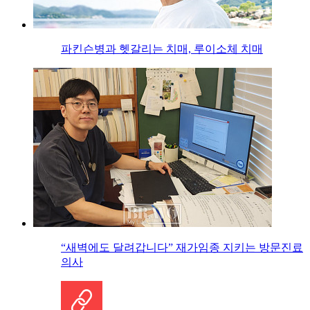
파킨슨병과 헷갈리는 치매, 루이소체 치매
“새벽에도 달려갑니다” 재가임종 지키는 방문진료
의사