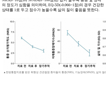
의 정도가 심함을 의미하며, EQ-5D(-0.066~1점)의 경우 건강한
상태를 1로 두고 점수가 높을수록 삶의 질이 좋음을 뜻한다.
▲한방통합치료를 받은 퇴행성 견관절염 환자들의 통증(NRS), 기능장애(SPADI), 삶의 질(