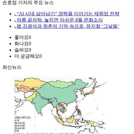
손효정 기자의 주요 뉴스
⌞
“AI 시대 살아남기” 경력을 이어가는 재취업 전략
⌞
여름 끝자락, 놓치면 아쉬운 8월 문화소식
⌞
故 김광석과 청춘의 기억 속으로, 뮤지컬 ‘그날들’
좋아요
0
화나요
0
슬퍼요
0
더 궁금해요
0
최신뉴스