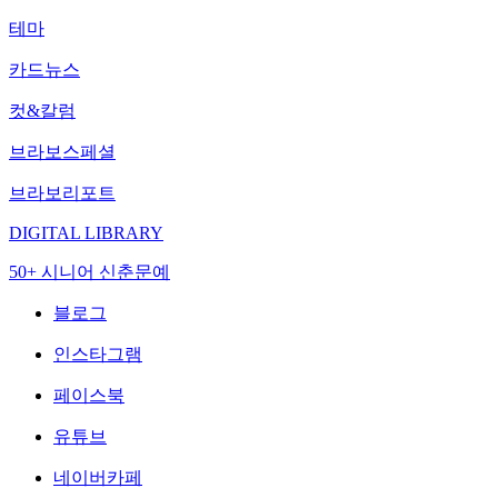
테마
카드뉴스
컷&칼럼
브라보스페셜
브라보리포트
DIGITAL LIBRARY
50+ 시니어 신춘문예
블로그
인스타그램
페이스북
유튜브
네이버카페