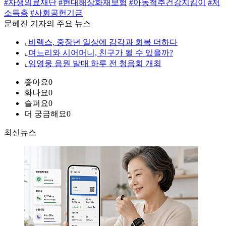
#자생의료재단
#현대해상화재보험
#아동척추건강지킴이
#저
소득층
#사회공헌기금
문혜진 기자의 주요 뉴스
⌞
비렉스, 중장년 일상에 감각과 회복 더하다
⌞
며느리와 시어머니, 친구가 될 수 있을까?
⌞
임영웅 음원 발매 하루 전 청음회 개최
좋아요
0
화나요
0
슬퍼요
0
더 궁금해요
0
최신뉴스