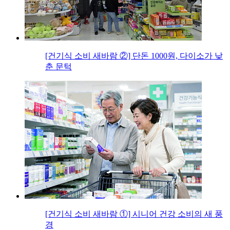
[건기식 소비 새바람 ②] 단돈 1000원, 다이소가 낮
춘 문턱
[건기식 소비 새바람 ①] 시니어 건강 소비의 새 풍
경