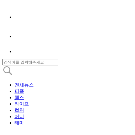
전체뉴스
피플
헬스
라이프
컬처
머니
테마