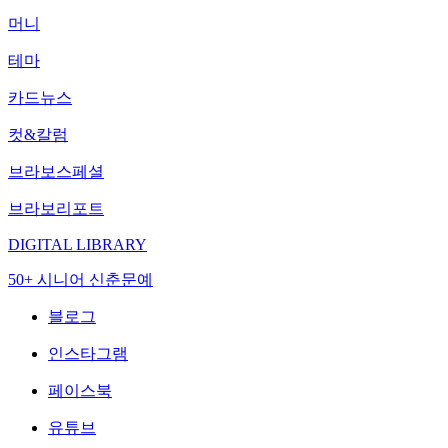
머니
테마
카드뉴스
컷&칼럼
브라보스페셜
브라보리포트
DIGITAL LIBRARY
50+ 시니어 신춘문예
블로그
인스타그램
페이스북
유튜브