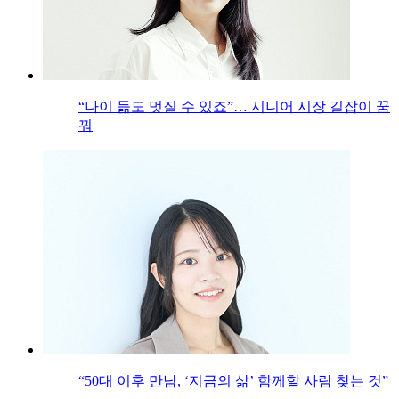
“나이 듦도 멋질 수 있죠”… 시니어 시장 길잡이 꿈
꿔
“50대 이후 만남, ‘지금의 삶’ 함께할 사람 찾는 것”