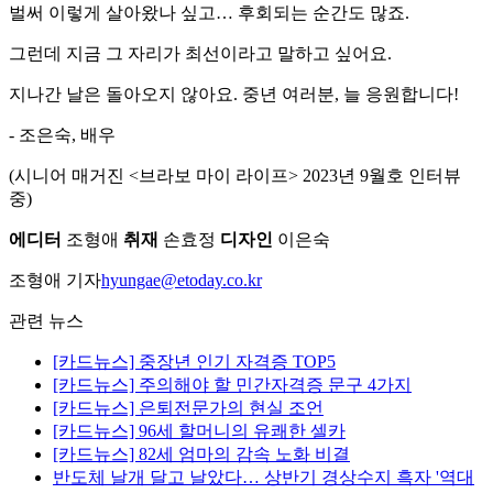
벌써 이렇게 살아왔나 싶고… 후회되는 순간도 많죠.
그런데 지금 그 자리가 최선이라고 말하고 싶어요.
지나간 날은 돌아오지 않아요. 중년 여러분, 늘 응원합니다!
- 조은숙, 배우
(시니어 매거진 <브라보 마이 라이프> 2023년 9월호 인터뷰
중)
에디터
조형애
취재
손효정
디자인
이은숙
조형애 기자
hyungae@etoday.co.kr
관련 뉴스
[카드뉴스] 중장년 인기 자격증 TOP5
[카드뉴스] 주의해야 할 민간자격증 문구 4가지
[카드뉴스] 은퇴전문가의 현실 조언
[카드뉴스] 96세 할머니의 유쾌한 셀카
[카드뉴스] 82세 엄마의 감속 노화 비결
반도체 날개 달고 날았다… 상반기 경상수지 흑자 '역대