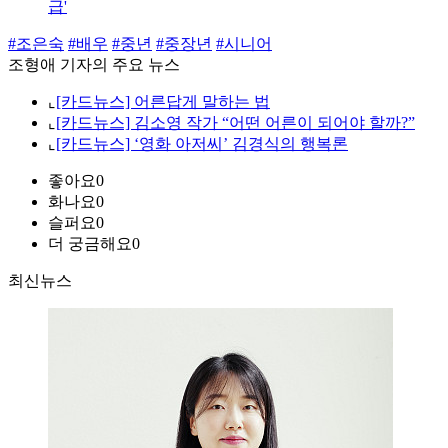
급'
#조은숙
#배우
#중년
#중장년
#시니어
조형애 기자의 주요 뉴스
⌞
[카드뉴스] 어른답게 말하는 법
⌞
[카드뉴스] 김소영 작가 “어떤 어른이 되어야 할까?”
⌞
[카드뉴스] ‘영화 아저씨’ 김경식의 행복론
좋아요
0
화나요
0
슬퍼요
0
더 궁금해요
0
최신뉴스