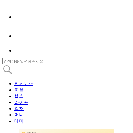
전체뉴스
피플
헬스
라이프
컬처
머니
테마