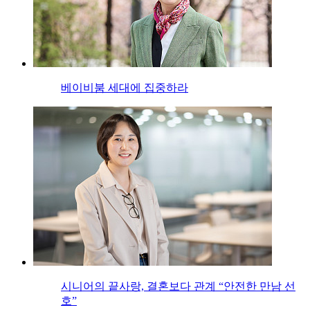
베이비붐 세대에 집중하라
시니어의 끝사랑, 결혼보다 관계 “안전한 만남 선
호”