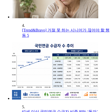
4.
[Trend&Bravo] 거절 못 하는 시니어가 끊어야 할 행
동 5
5.
65세 이상 국민연금 수급자 비중 80% ‘돌파’