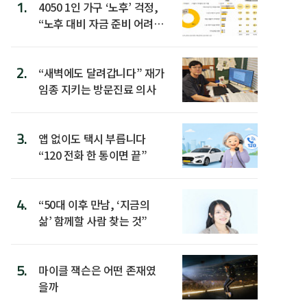
1.
4050 1인 가구 ‘노후’ 걱정,
“노후 대비 자금 준비 어려
워”
2.
“새벽에도 달려갑니다” 재가
임종 지키는 방문진료 의사
3.
앱 없이도 택시 부릅니다
“120 전화 한 통이면 끝”
4.
“50대 이후 만남, ‘지금의
삶’ 함께할 사람 찾는 것”
5.
마이클 잭슨은 어떤 존재였
을까