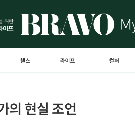
헬스
라이프
컬처
가의 현실 조언