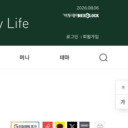
2026.08.06
로그인
회원가입
머니
테마
가
가
선호매체 추가