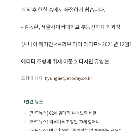
퇴직 후 현실 속에서 좌절하기 쉽습니다.
- 김동환, 서울사이버대학교 부동산학과 학과장
(시니어 매거진 <브라보 마이 라이프> 2021년 12월
에디터
조형애
취재
이준호
디자인
유영현
조형애 기자
hyungae@etoday.co.kr
관련 뉴스
[카드뉴스] 82세 엄마의 감속 노화 비결
[카드뉴스] 미우미우 초청된 70세 할머니
[카드뉴스] 배우 황영희 “좋아하는 일 계속해도 돼요”