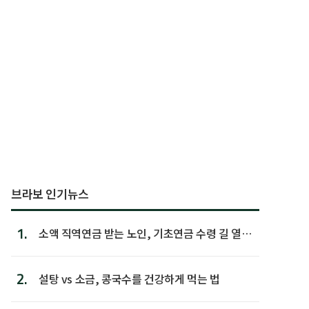
브라보 인기뉴스
1.
소액 직역연금 받는 노인, 기초연금 수령 길 열린
다
2.
설탕 vs 소금, 콩국수를 건강하게 먹는 법