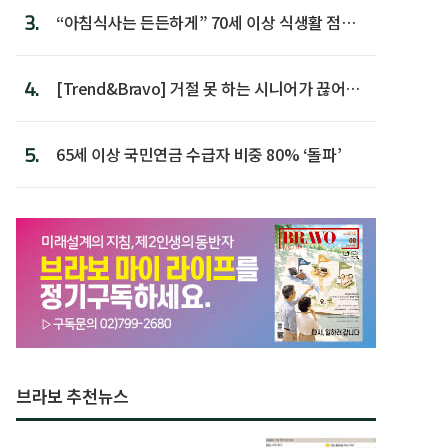
3.
“아침식사는 든든하게” 70세 이상 식생활 점수
가장 높아
4.
[Trend&Bravo] 거절 못 하는 시니어가 끊어야
할 행동 5
5.
65세 이상 국민연금 수급자 비중 80% ‘돌파’
브라보 추천뉴스