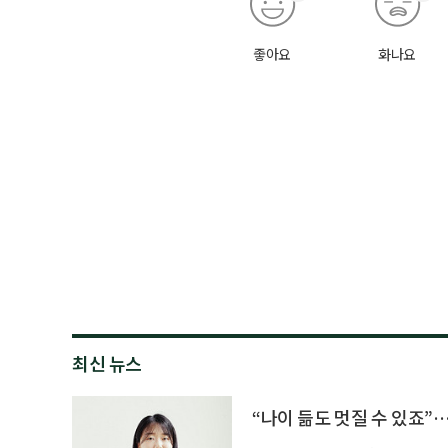
좋아요
화나요
최신 뉴스
“나이 듦도 멋질 수 있죠”