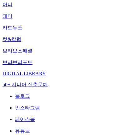
머니
테마
카드뉴스
컷&칼럼
브라보스페셜
브라보리포트
DIGITAL LIBRARY
50+ 시니어 신춘문예
블로그
인스타그램
페이스북
유튜브