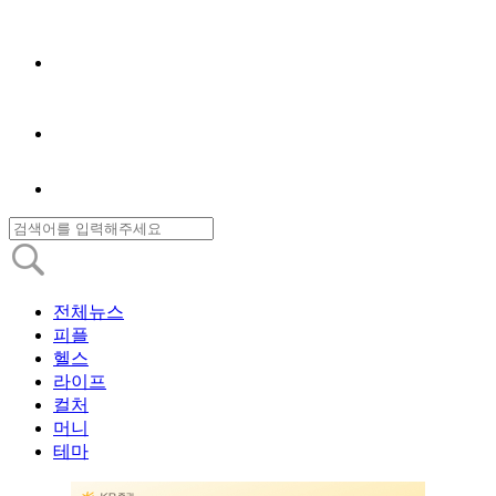
전체뉴스
피플
헬스
라이프
컬처
머니
테마