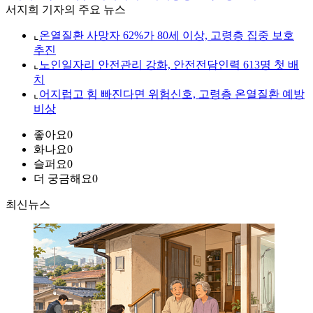
서지희 기자의 주요 뉴스
⌞
온열질환 사망자 62%가 80세 이상, 고령층 집중 보호
추진
⌞
노인일자리 안전관리 강화, 안전전담인력 613명 첫 배
치
⌞
어지럽고 힘 빠진다면 위험신호, 고령층 온열질환 예방
비상
좋아요
0
화나요
0
슬퍼요
0
더 궁금해요
0
최신뉴스