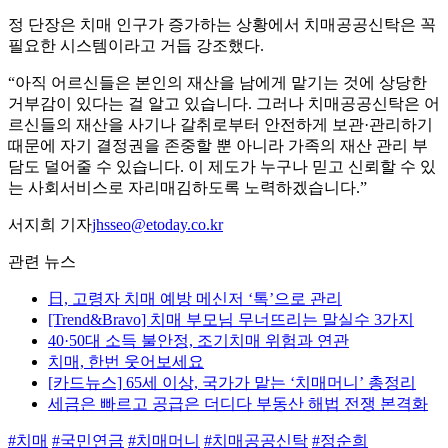
정 단장은 치매 인구가 증가하는 상황에서 치매공공신탁은 꼭
필요한 시스템이라고 거듭 강조했다.
“아직 어르신들은 본인의 재산을 남에게 맡기는 것에 상당한
거부감이 있다는 걸 알고 있습니다. 그러나 치매공공신탁은 어
르신들의 재산을 사기나 갈취로부터 안전하게 보관·관리하기
때문에 자기 결정권을 존중할 뿐 아니라 가족의 재산 관리 부
담도 덜어줄 수 있습니다. 이 제도가 누구나 믿고 신뢰할 수 있
는 사회서비스로 자리매김하도록 노력하겠습니다.”
서지희 기자
jhsseo@etoday.co.kr
관련 뉴스
日, 고령자 치매 예방 메신저 ‘톡’으로 관리
[Trend&Bravo] 치매 부모님 무너뜨리는 말실수 3가지
40·50대 소득 불안정, 조기치매 위험과 연관
치매, 한번 웃어보세요
[카드뉴스] 65세 이상, 국가가 맡는 ‘치매머니’ 총정리
세금은 빠르고 공급은 더디다 부동산 해법 전쟁 본격화
#치매
#국민연금
#치매머니
#치매공공신탁
#정순희