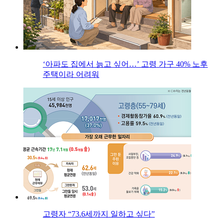
‘아파도 집에서 늙고 싶어…’ 고령 가구 40% 노후
주택이라 어려워
고령자 “73.6세까지 일하고 싶다”