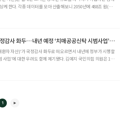
상케 한다. 각종 데이터를 모아 산출해보니 2050년에 488조 원(저
5년 5월 6일)까지 증가할 수 있다는 전망이 나왔는데, 이마저도 실
제보다 적을 수 있다는 지적이 나오는 이유다. 정부는 방치된 치매머니를
‘154조 치매머니’ 국정감사 화두…내년 예정 ‘치매공공신탁 시범사업’ 우려 나와
치매환자 자산)’가 국정감사 화두로 떠오르면서 내년에 정부가 시행할
대한 우려도 함께 제기됐다. 김예지 국민의힘 의원은 14
국정감사에서 보건복지부 치매안심센터에서 발굴을 담당하고 있는
구는 총 307건으로 이 중에 92건이 재청구, 2건이
1