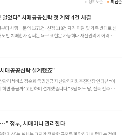
정확도순
최신순
정 덜었다” 치매공공신탁 첫 계약 4건 체결
일부터 시행…문의 1271건·신청 118건 자격 미달 및 가족 반대로 신
 저하로 주변인으로부터 금전 피해 우려가 있어 공공후견인이 국민
담을 요청했다. 국민연금은 후견인과 함께 김씨의 자
 치매공공신탁 설계했죠”
산관리서비스 정순희 국민연금 재산관리지원추진단장 인터뷰 “어
’ 고민하며 설계했습니다.” 5월 어느 날, 전북 전주 본
사무실에서 만난 정순희 국민연금 재산관리지원추진단장은 ‘치매안
공공신탁)’를 설명하며 80대 어머니를 떠올렸다. 경증
…” 정부, 치매머니 관리한다
유한 자산)는 실체는 크지만 정확한 규모를 파악하기 어렵다는 점에