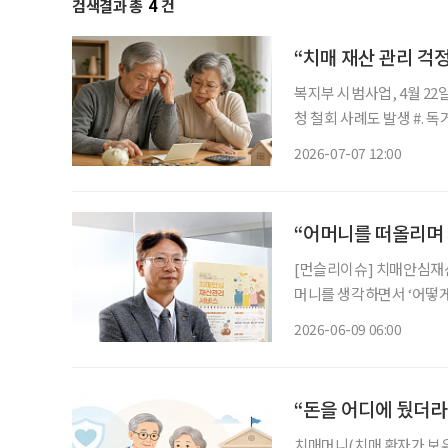
검색결과 총
4
건
“치매 재산 관리 걱
복지부 시범사업, 4월 22
청 철회 사례도 발생 #. 독거노인 치매환자 김씨는 욕구 표현은 가능하나 재산관리에 어려움
을 겪고 있었다. 인지능력
2026-07-07 12:00
연금에 재산관리서비스 상
“어머니를 떠올리며
[먼슬리이슈] 치매안심재
머니를 생각하면서 ‘어떻게 하면 좋을까
사에 있는 국민연금공단 
2026-06-09 06:00
심재산관리서비스(이하 치매
“돈을 어디에 뒀더라
치매머니(치매 환자가 보