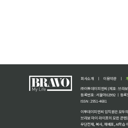
회사소개
ㅣ
이용약관
ㅣ
㈜이투데이피엔씨 (제호 : 브라보 마
등록번호 : 서울아02992 ㅣ 등록일자
ISSN : 2951-4681
이투데이피엔씨 임직원은 모두의
브라보 마이 라이프의 모든 콘텐
무단전재, 복사, 재배포, AI학습