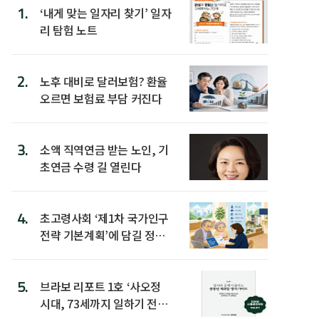
1.
‘내게 맞는 일자리 찾기’ 일자
리 탐험 노트
2.
노후 대비로 달러보험? 환율
오르면 보험료 부담 커진다
3.
소액 직역연금 받는 노인, 기
초연금 수령 길 열린다
4.
초고령사회 ‘제1차 국가인구
전략 기본계획’에 담길 정책
은
5.
브라보 리포트 1호 ‘사오정
시대, 73세까지 일하기 전략’