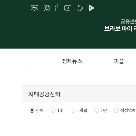
전체뉴스
피플
전체
1주
1개월
1년
직접입력