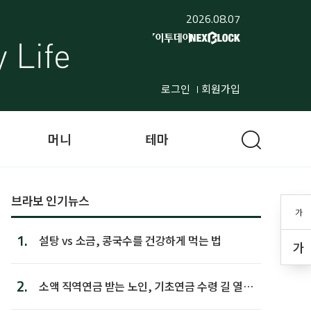
2026.08.07
로그인
회원가입
머니
테마
브라보 인기뉴스
가
1.
설탕 vs 소금, 콩국수를 건강하게 먹는 법
가
2.
소액 직역연금 받는 노인, 기초연금 수령 길 열린
다