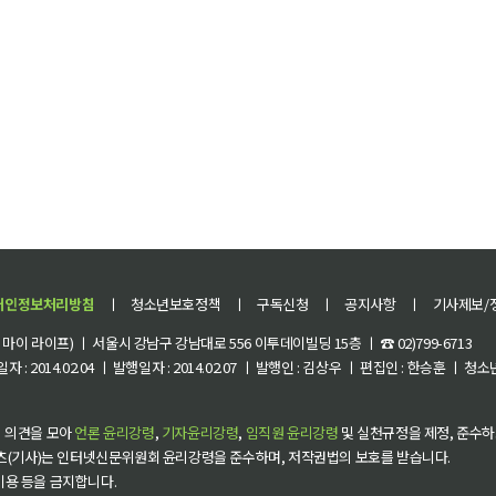
개인정보처리방침
ㅣ
청소년보호정책
ㅣ
구독신청
ㅣ
공지사항
ㅣ
기사제보/
이 라이프) ㅣ 서울시 강남구 강남대로 556 이투데이빌딩 15층 ㅣ ☎ 02)799-6713
 : 2014.02.04 ㅣ 발행일자 : 2014.02.07 ㅣ 발행인 : 김상우 ㅣ 편집인 : 한승훈 ㅣ
 의견을 모아
언론 윤리강령
,
기자윤리강령
,
임직원 윤리강령
및 실천규정을 제정, 준수하
츠(기사)는 인터넷신문위원회 윤리강령을 준수하며, 저작권법의 보호를 받습니다.
 이용 등을 금지합니다.