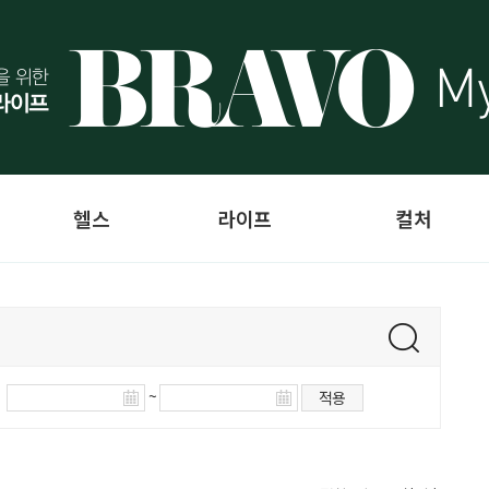
헬스
라이프
컬처
~
적용