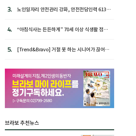
3.
노인일자리 안전관리 강화, 안전전담인력 613명
첫 배치
4.
“아침식사는 든든하게” 70세 이상 식생활 점수
가장 높아
5.
[Trend&Bravo] 거절 못 하는 시니어가 끊어야
할 행동 5
브라보 추천뉴스