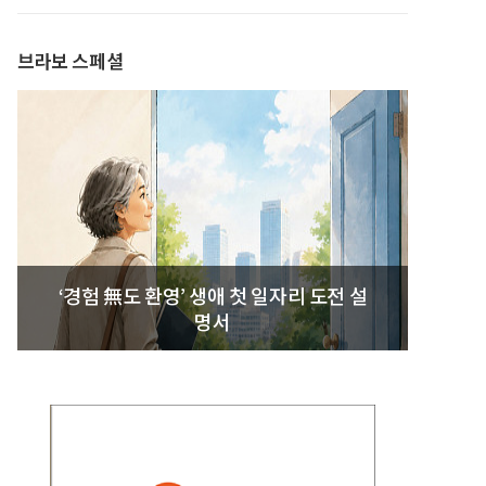
발간
브라보 스페셜
‘경험 無도 환영’ 생애 첫 일자리 도전 설
명서