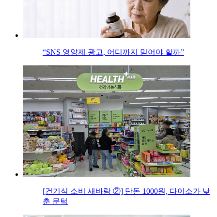
“SNS 영양제 광고, 어디까지 믿어야 할까”
[건기식 소비 새바람 ②] 단돈 1000원, 다이소가 낮
춘 문턱