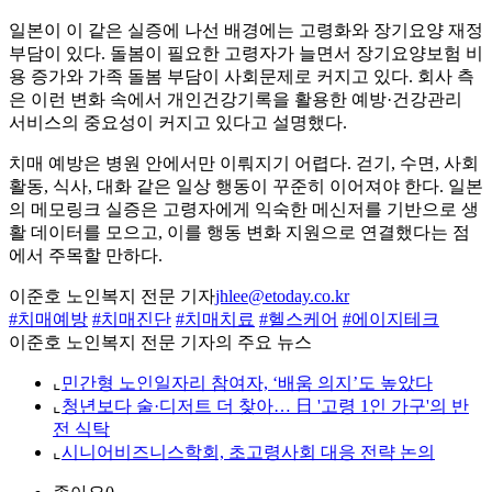
일본이 이 같은 실증에 나선 배경에는 고령화와 장기요양 재정
부담이 있다. 돌봄이 필요한 고령자가 늘면서 장기요양보험 비
용 증가와 가족 돌봄 부담이 사회문제로 커지고 있다. 회사 측
은 이런 변화 속에서 개인건강기록을 활용한 예방·건강관리
서비스의 중요성이 커지고 있다고 설명했다.
치매 예방은 병원 안에서만 이뤄지기 어렵다. 걷기, 수면, 사회
활동, 식사, 대화 같은 일상 행동이 꾸준히 이어져야 한다. 일본
의 메모링크 실증은 고령자에게 익숙한 메신저를 기반으로 생
활 데이터를 모으고, 이를 행동 변화 지원으로 연결했다는 점
에서 주목할 만하다.
이준호 노인복지 전문 기자
jhlee@etoday.co.kr
#치매예방
#치매진단
#치매치료
#헬스케어
#에이지테크
이준호 노인복지 전문 기자의 주요 뉴스
⌞
민간형 노인일자리 참여자, ‘배움 의지’도 높았다
⌞
청년보다 술·디저트 더 찾아… 日 '고령 1인 가구'의 반
전 식탁
⌞
시니어비즈니스학회, 초고령사회 대응 전략 논의