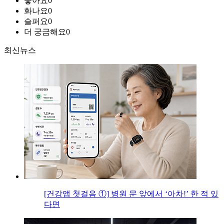
좋아요
0
화나요
0
슬퍼요
0
더 궁금해요
0
최신뉴스
[건강앱 첫걸음 ①] 병원 문 앞에서 ‘아차!’ 한 적 있
다면