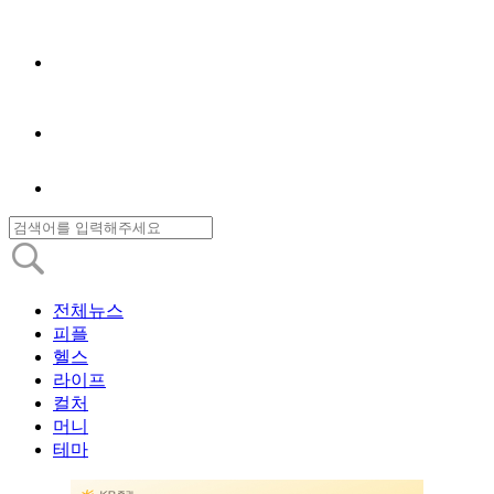
전체뉴스
피플
헬스
라이프
컬처
머니
테마