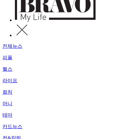
전체뉴스
피플
헬스
라이프
컬처
머니
테마
카드뉴스
컷&칼럼