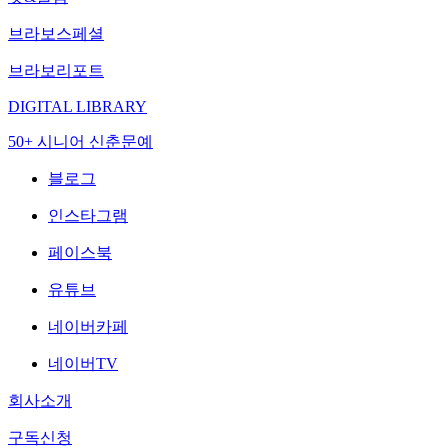
브라보스페셜
브라보리포트
DIGITAL LIBRARY
50+ 시니어 신춘문예
블로그
인스타그램
페이스북
유튜브
네이버카페
네이버TV
회사소개
구독신청