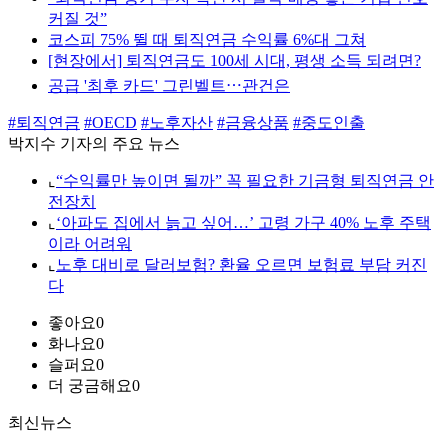
커질 것”
코스피 75% 뛸 때 퇴직연금 수익률 6%대 그쳐
[현장에서] 퇴직연금도 100세 시대, 평생 소득 되려면?
공급 '최후 카드' 그린벨트⋯관건은
#퇴직연금
#OECD
#노후자산
#금융상품
#중도인출
박지수 기자의 주요 뉴스
⌞
“수익률만 높이면 될까” 꼭 필요한 기금형 퇴직연금 안
전장치
⌞
‘아파도 집에서 늙고 싶어…’ 고령 가구 40% 노후 주택
이라 어려워
⌞
노후 대비로 달러보험? 환율 오르면 보험료 부담 커진
다
좋아요
0
화나요
0
슬퍼요
0
더 궁금해요
0
최신뉴스