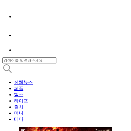
전체뉴스
피플
헬스
라이프
컬처
머니
테마