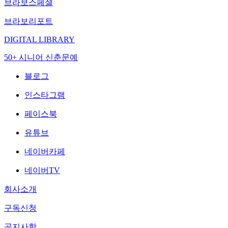
브라보스페셜
브라보리포트
DIGITAL LIBRARY
50+ 시니어 신춘문예
블로그
인스타그램
페이스북
유튜브
네이버카페
네이버TV
회사소개
구독신청
공지사항