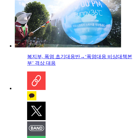
복지부, 폭염 초기대응반→‘폭염대응 비상대책본
부’ 격상 대응