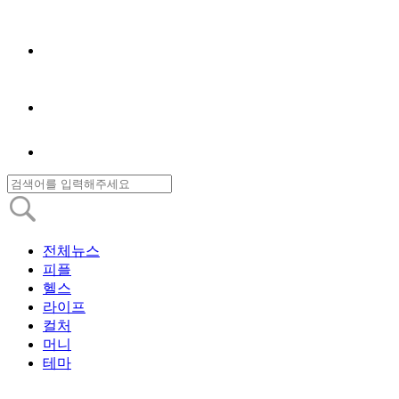
전체뉴스
피플
헬스
라이프
컬처
머니
테마