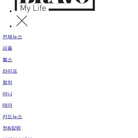
전체뉴스
피플
헬스
라이프
컬처
머니
테마
카드뉴스
컷&칼럼