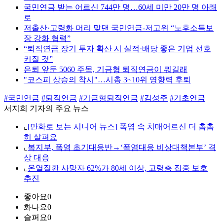
국민연금 받는 어르신 744만 명…60세 미만 20만 명 아래
로
저출산·고령화 머리 맞댄 국민연금-저고위 “노후소득보
장 강화 협력”
“퇴직연금 장기 투자 확산 시 실적·배당 좋은 기업 선호
커질 것”
은퇴 앞둔 5060 주목, 기금형 퇴직연금이 뭐길래
"코스피 상승의 착시"…시총 3~10위 영향력 후퇴
#국민연금
#퇴직연금
#기금형퇴직연금
#김성주
#기초연금
서지희 기자의 주요 뉴스
⌞
[만화로 보는 시니어 뉴스] 폭염 속 치매어르신 더 촘촘
히 살펴요
⌞
복지부, 폭염 초기대응반→‘폭염대응 비상대책본부’ 격
상 대응
⌞
온열질환 사망자 62%가 80세 이상, 고령층 집중 보호
추진
좋아요
0
화나요
0
슬퍼요
0