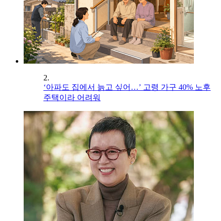
2.
‘아파도 집에서 늙고 싶어…’ 고령 가구 40% 노후
주택이라 어려워