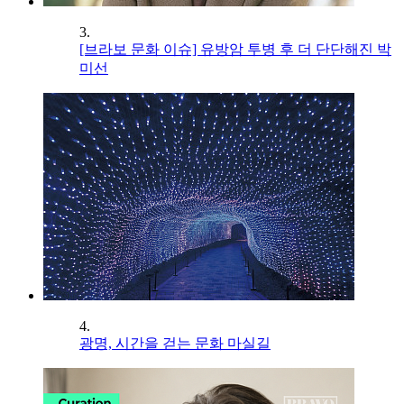
3.
[브라보 문화 이슈] 유방암 투병 후 더 단단해진 박
미선
4.
광명, 시간을 걷는 문화 마실길