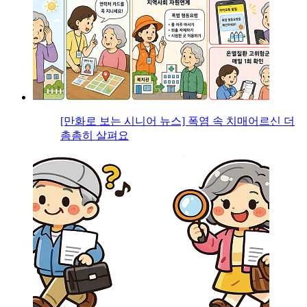
[만화로 보는 시니어 뉴스] 폭염 속 치매어르신 더
촘촘히 살펴요