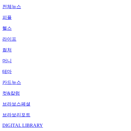
전체뉴스
피플
헬스
라이프
컬처
머니
테마
카드뉴스
컷&칼럼
브라보스페셜
브라보리포트
DIGITAL LIBRARY