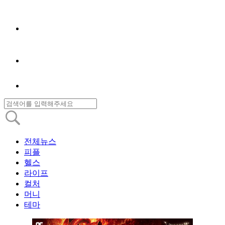
전체뉴스
피플
헬스
라이프
컬처
머니
테마