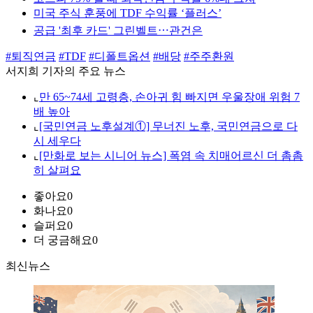
미국 주식 훈풍에 TDF 수익률 ‘플러스’
공급 '최후 카드' 그린벨트⋯관건은
#퇴직연금
#TDF
#디폴트옵션
#배당
#주주환원
서지희 기자의 주요 뉴스
⌞
만 65~74세 고령층, 손아귀 힘 빠지면 우울장애 위험 7
배 높아
⌞
[국민연금 노후설계①] 무너진 노후, 국민연금으로 다
시 세우다
⌞
[만화로 보는 시니어 뉴스] 폭염 속 치매어르신 더 촘촘
히 살펴요
좋아요
0
화나요
0
슬퍼요
0
더 궁금해요
0
최신뉴스