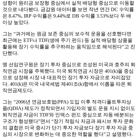
성향이 원리금 보장형 중심에서 실적 배당형 중심으로 이동할
것으로 내다봤다. 금감원 데이터를 보면 작년 연간 DC 수익률
은 8.47%, IRP 수익률은 9.44%로 DB 수익률 3.53%보다 두 배
이상 높았다.
그는 “과거에는 원금 보존 중심의 보수적 운용을 선호했다면
최근에는 ETF나 TDF(생애 주기 펀드) 등 실적 배당형 상품을
활용해 장기 수익률을 추구하려는 움직임으로 해석된다”고 진
단했다.
맹 선임연구원은 장기 투자 중심으로 조성된 미국과 호주의 퇴
직연금 시장을 주목했다. 미국 퇴직연금 시장은 401(k)을 중심
으로 성장해 시장 내 대표적인 장기 투자 자금으로 자리잡았
다. 401(k)은 미국 내국세법 제401조(k)항에서 이름을 따온 퇴
직연금제도다.
그는 “2006년 연금보호법(PPA) 도입 이후 적격디폴트투자상
품(QDIA) 제도가 정착되면서 가입자의 별도 운용 지시 없이도
퇴직연금 자금이 TDF와 인덱스 펀드 중심으로 자동 배분되는
구조가 형성됐다”면서 “장기 적립식 자금과 패시브 투자 문화
의 결합은 미국 증시가 단기 투자 자금보다 장기 투자 자금 중
심의 시장으로 변화하는 데 중요한 역할을 했다”고 설명했다.