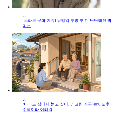
2.
[브라보 문화 이슈] 유방암 투병 후 더 단단해진 박
미선
3.
‘아파도 집에서 늙고 싶어…’ 고령 가구 40% 노후
주택이라 어려워