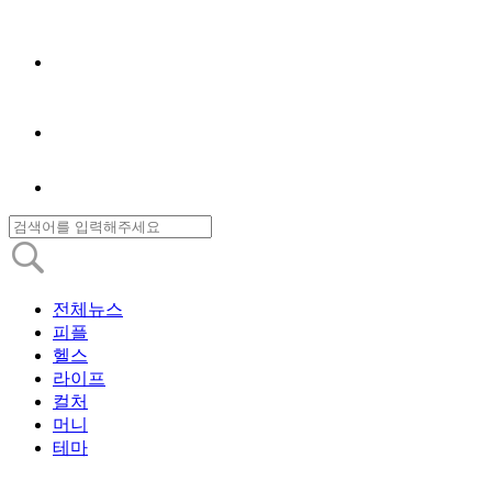
전체뉴스
피플
헬스
라이프
컬처
머니
테마