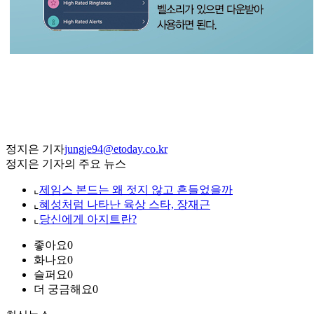
정지은 기자
jungje94@etoday.co.kr
정지은 기자의 주요 뉴스
⌞
제임스 본드는 왜 젓지 않고 흔들었을까
⌞
혜성처럼 나타난 육상 스타, 장재근
⌞
당신에게 아지트란?
좋아요
0
화나요
0
슬퍼요
0
더 궁금해요
0