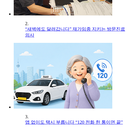
2.
“새벽에도 달려갑니다” 재가임종 지키는 방문진료
의사
3.
앱 없이도 택시 부릅니다 “120 전화 한 통이면 끝”