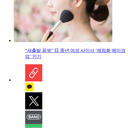
“새출발 꿈꿔” 日 중년 여성 사이서 ‘재점화 메이크
업’ 인기