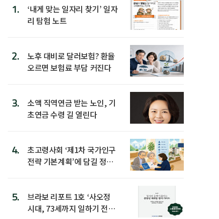
1.
‘내게 맞는 일자리 찾기’ 일자
리 탐험 노트
2.
노후 대비로 달러보험? 환율
오르면 보험료 부담 커진다
3.
소액 직역연금 받는 노인, 기
초연금 수령 길 열린다
4.
초고령사회 ‘제1차 국가인구
전략 기본계획’에 담길 정책
은
5.
브라보 리포트 1호 ‘사오정
시대, 73세까지 일하기 전략’