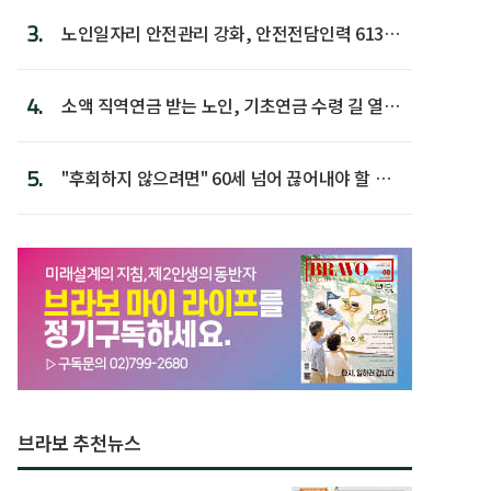
3.
노인일자리 안전관리 강화, 안전전담인력 613명
첫 배치
4.
소액 직역연금 받는 노인, 기초연금 수령 길 열린
다
5.
"후회하지 않으려면" 60세 넘어 끊어내야 할 사
람 1위
브라보 추천뉴스