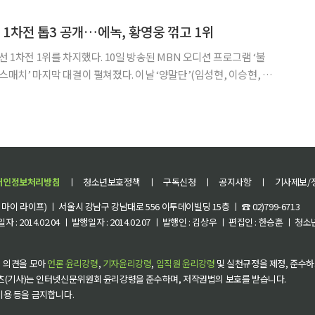
을 담았다. 가격은 1900원으로 크보빵과 동일하
 1차전 톱3 공개…에녹, 황영웅 꺾고 1위
했다. 10일 방송된 MBN 오디션 프로그램 ‘불
대결이 펼쳐졌다. 이날 ‘양말단’(임성현, 이승현, 최
백호의 ‘영일만 친구’에 ‘스탠딩 치어리딩’을 더해 활기찬 무대를 선
명근, 박규선, 홍진영)는 크레용팝의
개인정보처리방침
ㅣ
청소년보호정책
ㅣ
구독신청
ㅣ
공지사항
ㅣ
기사제보/
이 라이프) ㅣ 서울시 강남구 강남대로 556 이투데이빌딩 15층 ㅣ ☎ 02)799-6713
 : 2014.02.04 ㅣ 발행일자 : 2014.02.07 ㅣ 발행인 : 김상우 ㅣ 편집인 : 한승훈 ㅣ
 의견을 모아
언론 윤리강령
,
기자윤리강령
,
임직원 윤리강령
및 실천규정을 제정, 준수하
츠(기사)는 인터넷신문위원회 윤리강령을 준수하며, 저작권법의 보호를 받습니다.
 이용 등을 금지합니다.