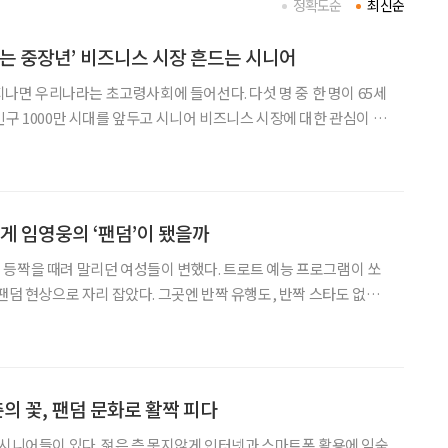
정확도순
최신순
끼는 중장년’ 비즈니스 시장 흔드는 시니어
 지나면 우리나라는 초고령사회에 들어선다. 다섯 명 중 한 명이 65세
인구 1000만 시대를 앞두고 시니어 비즈니스 시장에 대한 관심이 높
 지금까지 시니어 비즈니스 시장(이하 시니
유용한 것이어도 실제로 고령자가 잘 안 쓰거
떻게 임영웅의 ‘팬덤’이 됐을까
등짝을 때려 말리던 여성들이 변했다. 트로트 예능 프로그램이 쏘
팬덤 현상으로 자리 잡았다. 그곳엔 반짝 유행도, 반짝 스타도 없었
덤의 형성 과정과 심리학적 이유를 추적했다. “최종 보스 컴백
. 행운을 빕니다.” “컴백하는 그룹 너무 안타
춘의 꽃, 팬덤 문화로 활짝 피다
 시니어들이 있다. 젊은 층 못지않게 인터넷과 스마트폰 활용에 익숙