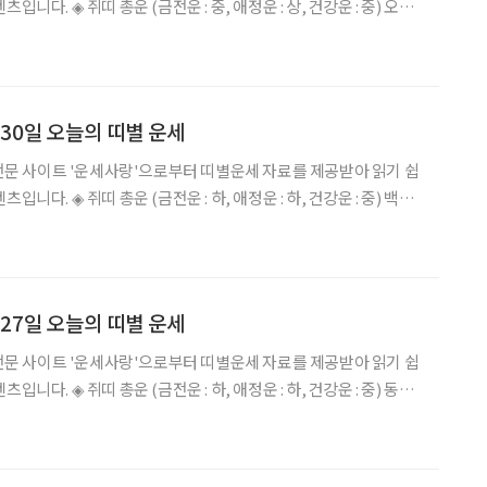
운 : 상, 건강운 : 중) 오늘
용이 되니 명예는 길하나 재물의 움직임을 조심하라. 귀인의 도움으
할나위없이 기쁨을 얻게 될
월 30일 오늘의 띠별 운세
세 전문 사이트 '운세사랑'으로부터 띠별운세 자료를 제공받아 읽기 쉽
운 : 하, 건강운 : 중) 백마
일은 많고 일은 마음대로 안 된다. •84년생 : 시간을 잘 조정해야 내
. •72년
월 27일 오늘의 띠별 운세
세 전문 사이트 '운세사랑'으로부터 띠별운세 자료를 제공받아 읽기 쉽
운 : 하, 건강운 : 중) 동분
려운 일거리만 생기리라. 설혹 수입이 발생한다고 하나 지출할 곳
이루어짐이 적을 괘다. 사태