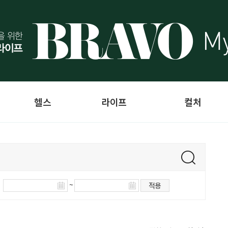
헬스
라이프
컬처
~
적용