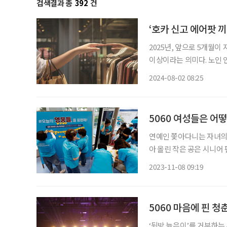
검색결과 총
392
건
‘호카 신고 에어팟 
2025년, 앞으로 5개월이
이상이라는 의미다. 노인 
아지는 가운데, 새로운 변화의 바람이 불고 있다.
2024-08-02 08:25
어 시장)에는 시니어에게 
5060 여성들은 어
연예인 쫓아다니는 자녀의 
아 올린 작은 공은 시니어 
다. 거대한 흐름이 된 시니어 팬
2023-11-08 09:19
확정.” “우리는 살았습니다
5060 마음에 핀 청
‘뒷방 늙은이’를 거부하는