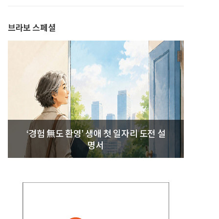
발간
브라보 스페셜
‘경험 無도 환영’ 생애 첫 일자리 도전 설
명서