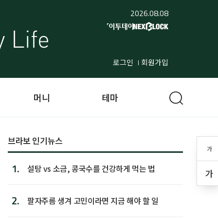
2026.08.08
로그인
회원가입
머니
테마
브라보 인기뉴스
가
1.
설탕 vs 소금, 콩국수를 건강하게 먹는 법
가
2.
팔자주름 생겨 고민이라면 지금 해야 할 일