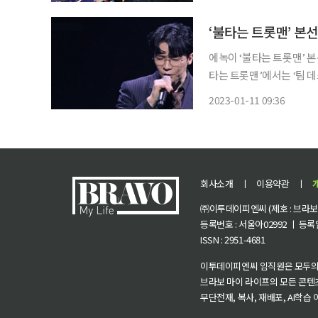
츠(거인)라는 구단 정체성
‘불타는 트롯맨’ 본선
에녹이 ‘불타는 트롯맨’ 본선 1차전 1위를 차지
타는 트롯맨’에서는 ‘팀 데스매치’ 마지막 
정훈, 무룡, 강설민)은 최
2023-01-11 09:36
사했다. ‘86타이거즈’(신
회사소개
ㅣ
이용약관
ㅣ
㈜이투데이피엔씨 (제호 : 브라보 마
등록번호 : 서울아02992 ㅣ 등록일자
ISSN : 2951-4681
이투데이피엔씨 임직원은 모두의
브라보 마이 라이프의 모든 콘텐
무단전재, 복사, 재배포, AI학습