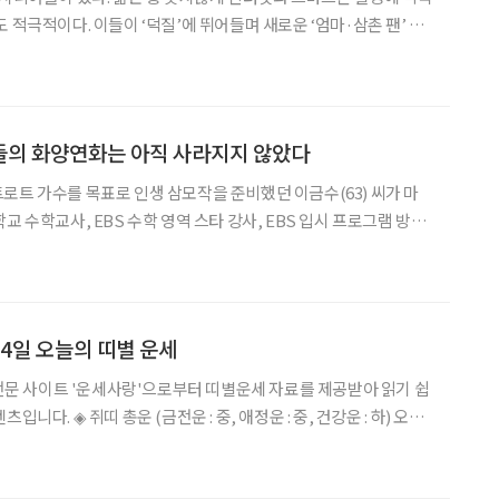
 적극적이다. 이들이 ‘덕질’에 뛰어들며 새로운 ‘엄마·삼촌 팬’ 문
 MZ세대와 비슷했지만 남다른 재력과 소비력으로 차원이 다른 덕질
을 보여주는 ‘오팔 세대’를 들여다봤다. 요즘 어른들은 뭔가 다르다. 소극
들의 화양연화는 아직 사라지지 않았다
로트 가수를 목표로 인생 삼모작을 준비했던 이금수(63) 씨가 마
교 수학교사, EBS 수학 영역 스타 강사, EBS 입시 프로그램 방송
회, 서울시교육청 대학지도단을 거쳐 은퇴 후 대진대학교의 입학
 줄곧 일해온 이금수 씨의 트로트 가수 데뷔 스토리를 들어본다
월 4일 오늘의 띠별 운세
세 전문 사이트 '운세사랑'으로부터 띠별운세 자료를 제공받아 읽기 쉽
운 : 중, 건강운 : 하) 오늘
세끼 밥은 먹어야 넘어간다. 점검이 필요하다. 도모하는 일이 있다면
길하다. 먼저 일신을