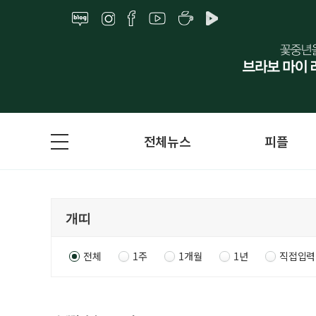
전체뉴스
피플
전체
1주
1개월
1년
직접입력