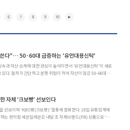
6
7
8
9
10
 쓴다"… 50·60대 급증하는 '유언대용신탁'
상속과 자산 승계에 대한 관심이 높아지면서 ‘유언대용신탁’이 새로
있다. 절차가 간단하고 분쟁 위험이 적어 자산이 많은 50~60대 세
 신탁전문가(우리은행 신탁부)는 14일
 생생경제'에서 "과거보다 유언이나 유언대용신탁의 활용이
▶
한 자체 ‘크보빵’ 선보인다
는 편의점 세븐일레븐은 내달 초 자체브랜드(PB) 상품으로 ‘마!