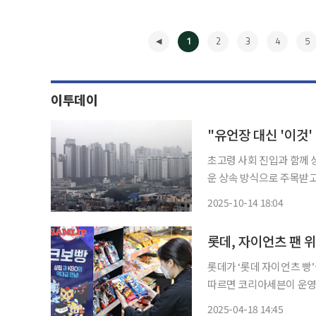
1
2
3
4
5
이투데이
"유언장 대신 '이것'
초고령 사회 진입과 함께 
운 상속 방식으로 주목받고 
대를 중심으로 활용이 빠르게 확산되고 있다. 신관식
2025-10-14 18:04
YTN 라디오 '조태현의
◀
롯데, 자이언츠 팬 위
롯데가 ‘롯데 자이언츠 빵’을 선보이며 ‘KBO빵(크보빵)’ 열풍에 합류한다. 18일 유통업계에
따르면 코리아세븐이 운영하
거인 단팥빵’을 선보인다. 마! 거인 단팥빵은 롯데 자이언츠 연고지인 부산의 특성과 자이언
2025-04-18 14:45