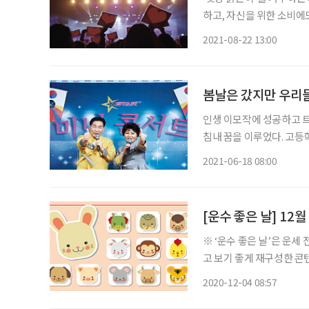
하고, 자신을 위한 소비에도
화를 만들고 있다. 시작은
2021-08-22 13:00
봄날은 갔지만 우리
인생 이모작에 성공하고 트
침내 꿈을 이루었다. 고등학
진행자, 서울진학지도협의
2021-06-18 08:00
사정관까지, 교육 분야에서
[운수 좋은 날] 12
※ ‘운수 좋은 날’은 운
고 보기 좋게 재구성한 콘텐츠입니다. ◈ 쥐띠 총운 (금전운 : 중, 애정
의 일진은 아무리 바빠도 
2020-12-04 08:57
차근히 밟아 나가는 것이 