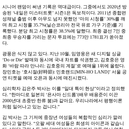
시니어 팬덤이 써낸 기록은 역대급이다. 그중에서도 2020년 방
송된 ‘내일은 미스터트롯’ 시즌1은 독보적이다. 2011년 종합편
성채널 출범 이후 아무도 넘지 못했던 ‘마의 시청률’ 30%를 깨
며 최고 시청률 35.7%(닐슨코리아 전국 유료 가구 기준)를 기
록했다. 분당 최고 시청률은 38.5%에 달했다. 최종 결선 7인 중
최종 우승자를 가리는 문자 투표에는 773만 1781표가 쏟아졌
다.
광풍은 식지 않고 있다. 지난 10월, 임영웅은 새 디지털 싱글
‘Do or Die’ 발매와 동시에 국내 차트를 석권했고, 김호중은 영
화 ‘바람 따라 만나리: 김호중의 계절’로 예매율 1위에 올랐다.
장민호는 ‘호시절(好時節): 민호랜드[MIN-HO LAND]’ 서울 공
연 티켓을 예매 오픈과 동시에 매진시켰다.
심리학자 김은주 박사는 이를 “일대 특이 현상”이라고 정의했
다. “한마디로 일본의 ‘욘사마 신드롬’(배우 배용준이 이끈
2000년대 초중반 한류 붐)과 같아요. 우리나라에서 평행이론
처럼 일어나고 있는 겁니다.”
김 박사는 그 기저에 중장년 여성들의 복합적인 심리가 깔려
있다고 말한다. “오팔 세대 여성들은 희생의 아이콘과 같습니