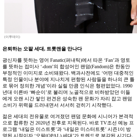
(이투데이)
은퇴하는 오팔 세대, 트롯맨을 만나다
광신자를 뜻하는 영어 Fanatic(퍼내틱)에서 따온 ‘Fan’과 영토
를 뜻하는 접미사 ‘-dom’의 합성어인 팬덤(Fandom)은 한동안
부정적인 이미지로 소비돼왔다. 백과사전에도 ‘어떤 대중적인
특정 인물이나 분야에 지나치게 편향된 사람들을 하나의 큰 틀
로 묶어 정의한 개념’이라 실릴 만큼 인식은 형편없었다. 1990
년대 이른바 ‘빠순이’로 불리며 노골적으로 비하받았던 이들
에게 오랜 시간 쌓인 편견은 성숙한 팬 문화가 자리 잡고 팬덤
소비가 위력을 드러내면서 서서히 걷히기 시작했다.
젊은 세대의 전유물로 여겨졌던 팬덤 문화에 시니어가 본격적
으로 합류한 건 2020년 전후로 지목된다. 바로 TV조선 예능 프
로그램 ‘내일은 미스트롯’과 ‘내일은 미스터트롯’ 시즌1이 방
영된 시점이자 ‘오팔(OPAL) 세대’가 트렌드로 부각된 시기다.