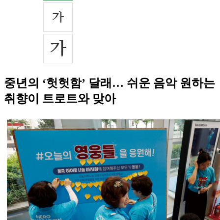
중년의 ‘헛헛함’ 달래… 쉬운 음악 원하는
취향이 트로트와 맞아