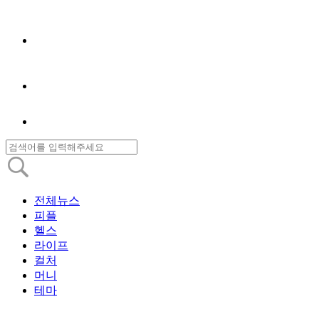
전체뉴스
피플
헬스
라이프
컬처
머니
테마