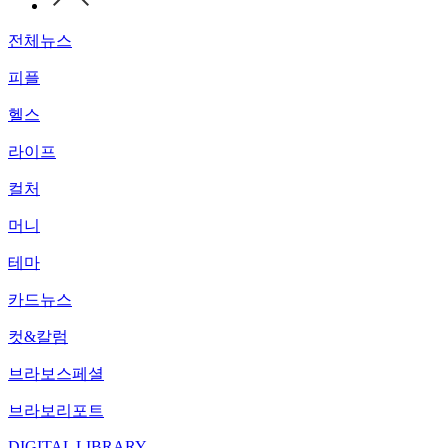
전체뉴스
피플
헬스
라이프
컬처
머니
테마
카드뉴스
컷&칼럼
브라보스페셜
브라보리포트
DIGITAL LIBRARY