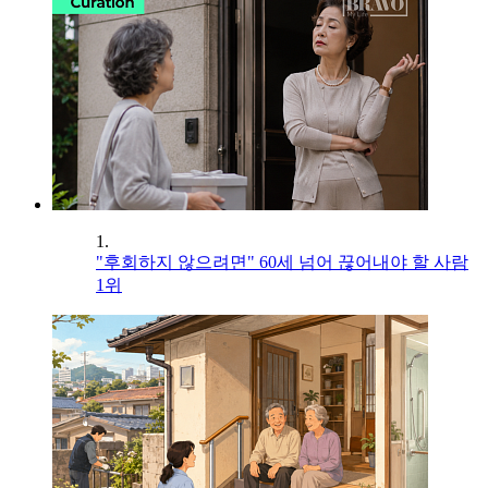
1.
"후회하지 않으려면" 60세 넘어 끊어내야 할 사람
1위