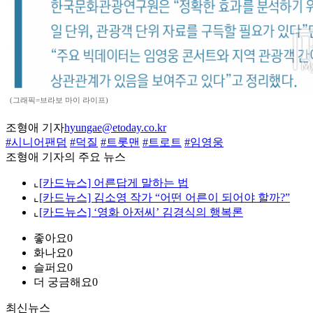
(그래픽=브라보 마이 라이프)
조형애 기자
hyungae@etoday.co.kr
#시니어팬덤
#덕질
#트롯맨
#트로트
#임영웅
조형애 기자의 주요 뉴스
⌞
[카드뉴스] 어른답게 말하는 법
⌞
[카드뉴스] 김소영 작가 “어떤 어른이 되어야 할까?”
⌞
[카드뉴스] ‘영화 아저씨’ 김경식의 행복론
좋아요
0
화나요
0
슬퍼요
0
더 궁금해요
0
최신뉴스