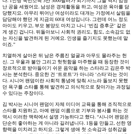
다. 1인당 국민소득 3만 5000달러가 되기까지 그들 역시 엄청
난 공을 세웠어요. 남성은 경제활동을 하고, 여성은 육아를 담
당했지요. 아무리 뛰어난 여성이라도 대개는 가정에서 살림을
담당해야 했던 게 지금의 60대 여성입니다. 그런데 어느 정도
아이도 키우고, 부모 봉양도 마치고 나니 ‘빈집 증후군’ 같은
게 생긴 겁니다. 뒤돌아보니 사회적 권리도, 힘도, 소속감도 없
는 자신을 발견하게 된 거예요. 인생을 즐기지도 못했는데 말
이죠.”
치열하게 살아온 뒤 남은 주름진 얼굴과 아무도 몰라주는 헌
신. 그 우울과 불안 그리고 헛헛함을 마주했을 때 등장한 것이
장르적으로 받아들이기 쉬운 음악을 하는 스타라고 김은주 박
사는 분석한다. 중요한 건 ‘트로트’가 아니라 ‘스타’라는 것이
다. 시니어 팬덤이란 사회적 통념에 맞춰 사느라 돌보지 못했
던 욕구를 스타를 통해 발견하고 의식적으로 찾아가는 과정일
수 있다는 주장이다.
김 박사는 시니어 팬덤이 자체 미디어 교육을 통해 조직적으로
스타를 지원하고, 아예 팬덤 이름으로 기부와 봉사를 하는 것
역시 이러한 맥락에서 설명 가능하다고 했다. “시니어 팬덤은
단순히 좋아하는 게 아니라 길러냅니다. 1등을 만들고, 선한 영
향력을 미치려고 하지요. 그렇게 생애 첫 소속감과 성취감을