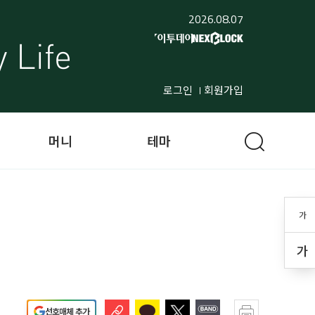
2026.08.07
로그인
회원가입
머니
테마
가
가
선호매체 추가