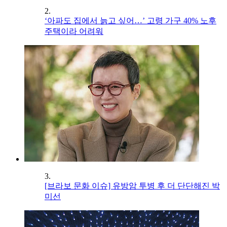
2.
‘아파도 집에서 늙고 싶어…’ 고령 가구 40% 노후
주택이라 어려워
3.
[브라보 문화 이슈] 유방암 투병 후 더 단단해진 박
미선