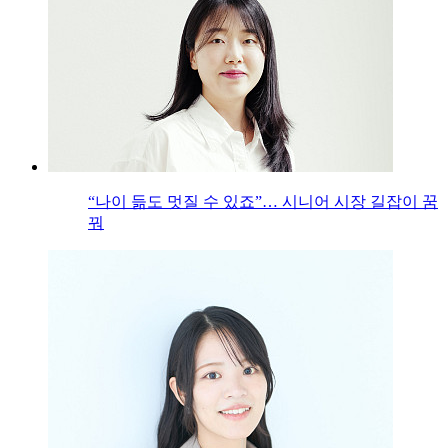
“나이 듦도 멋질 수 있죠”… 시니어 시장 길잡이 꿈
꿔