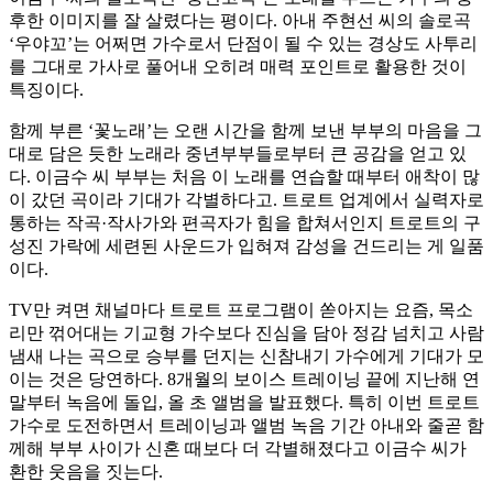
후한 이미지를 잘 살렸다는 평이다. 아내 주현선 씨의 솔로곡
‘우야꼬’는 어쩌면 가수로서 단점이 될 수 있는 경상도 사투리
를 그대로 가사로 풀어내 오히려 매력 포인트로 활용한 것이
특징이다.
함께 부른 ‘꽃노래’는 오랜 시간을 함께 보낸 부부의 마음을 그
대로 담은 듯한 노래라 중년부부들로부터 큰 공감을 얻고 있
다. 이금수 씨 부부는 처음 이 노래를 연습할 때부터 애착이 많
이 갔던 곡이라 기대가 각별하다고. 트로트 업계에서 실력자로
통하는 작곡·작사가와 편곡자가 힘을 합쳐서인지 트로트의 구
성진 가락에 세련된 사운드가 입혀져 감성을 건드리는 게 일품
이다.
TV만 켜면 채널마다 트로트 프로그램이 쏟아지는 요즘, 목소
리만 꺾어대는 기교형 가수보다 진심을 담아 정감 넘치고 사람
냄새 나는 곡으로 승부를 던지는 신참내기 가수에게 기대가 모
이는 것은 당연하다. 8개월의 보이스 트레이닝 끝에 지난해 연
말부터 녹음에 돌입, 올 초 앨범을 발표했다. 특히 이번 트로트
가수로 도전하면서 트레이닝과 앨범 녹음 기간 아내와 줄곧 함
께해 부부 사이가 신혼 때보다 더 각별해졌다고 이금수 씨가
환한 웃음을 짓는다.