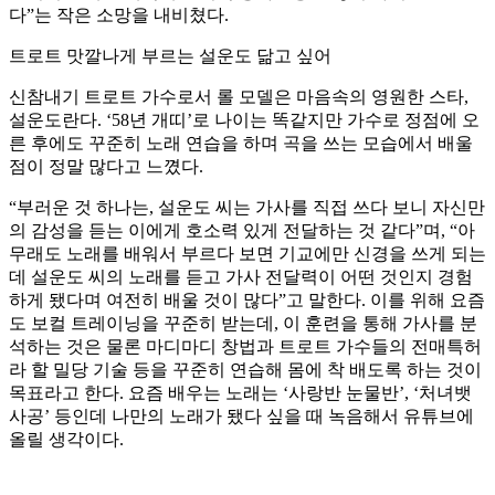
다”는 작은 소망을 내비쳤다.
트로트 맛깔나게 부르는 설운도 닮고 싶어
신참내기 트로트 가수로서 롤 모델은 마음속의 영원한 스타,
설운도란다. ‘58년 개띠’로 나이는 똑같지만 가수로 정점에 오
른 후에도 꾸준히 노래 연습을 하며 곡을 쓰는 모습에서 배울
점이 정말 많다고 느꼈다.
“부러운 것 하나는, 설운도 씨는 가사를 직접 쓰다 보니 자신만
의 감성을 듣는 이에게 호소력 있게 전달하는 것 같다”며, “아
무래도 노래를 배워서 부르다 보면 기교에만 신경을 쓰게 되는
데 설운도 씨의 노래를 듣고 가사 전달력이 어떤 것인지 경험
하게 됐다며 여전히 배울 것이 많다”고 말한다. 이를 위해 요즘
도 보컬 트레이닝을 꾸준히 받는데, 이 훈련을 통해 가사를 분
석하는 것은 물론 마디마디 창법과 트로트 가수들의 전매특허
라 할 밀당 기술 등을 꾸준히 연습해 몸에 착 배도록 하는 것이
목표라고 한다. 요즘 배우는 노래는 ‘사랑반 눈물반’, ‘처녀뱃
사공’ 등인데 나만의 노래가 됐다 싶을 때 녹음해서 유튜브에
올릴 생각이다.