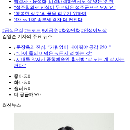
박정자‧윤석화, 티격태격하면서도 잘 맞는 '찐친'
“성주참외로 인심이 무르익은 성주군으로 오세요”
‘행복한 장수’의 꽃을 피우기 위하여
'3채 vs 1채' 종부세 격차 더 커진다
#금실은실
#트로트
#이금수
#화양연화
#인생이모작
김영순 기자의 주요 뉴스
⌞
문장옥의 진심, “가림없이 내어줘야 공감 얻어”
⌞
"나이 듦의 미덕은 뭐든지 덜 하는 것"
⌞
시대를 앞서간 종합예술인 홍서범 ‘잘 노는 게 잘 사는
거다!’
좋아요
0
화나요
0
슬퍼요
0
더 궁금해요
0
최신뉴스