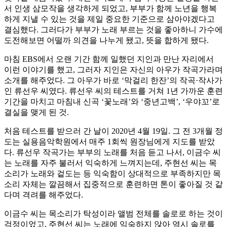
서 인생 삼모작을 생각하게 되었고, 부부가 함께 노년을 행복
하게 지낼 수 있는 것을 제일 중요한 기준으로 삼아야겠다고
결심했다. 그러다가 부부가 노래 부르는 것을 좋아하니 가수에
도전해보면 어떨까 의견을 나누게 됐고, 뜻을 합하게 됐다.
마침 EBS에서 오랜 기간 함께 일했던 지인과 만난 자리에서
이런 이야기를 했고, 그러자 지인은 자신의 아우가 작곡가라며
소개를 해주었다. 그 아우가 바로 ‘막걸리 한잔’의 작곡·작사가
인 류선우 씨였다. 류선우 씨의 테스트를 거쳐 1년 가까운 훈련
기간을 마치고 마침내 신곡 ‘꽃노래’와 ‘중년고백’, ‘우야꼬’로
결실을 맺게 된 것.
처음 테스트를 받으러 간 날이 2020년 4월 19일. 그 전 3개월 정
도는 실용음악학원에서 매주 1회씩 원장님에게 지도를 받았
다. 류선우 작곡가는 부부의 노래를 처음 듣고 나서, 이금수 씨
는 노래를 자주 불러서 익숙하게 느껴지는데, 주현선 씨는 목
소리가 노래와 겉도는 등 익숙함이 상대적으로 부족하지만 목
소리 자체는 깔끔해서 집중적으로 훈련하면 톤이 좋아질 것 같
다며 격려를 해주었다.
이금수 씨는 목소리가 탁성이라 앨범 전체를 솔로로 하는 것이
걱정이었고, 주현선 씨는 노래에 익숙하지 않아 역시 솔로를