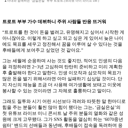
▲아내와 함께하는 ‘금실은실’ 부부 트로트.(브라보 마이 라이프 DB )
트로트 부부 가수 데뷔하니 주위 사람들 반응 뜨거워
“트로트를 한 것이 돈을 벌려고, 유명해지고 싶어서 시작한 게
아니잖아요. 이렇게 하고 싶고 되고 싶은 게 있어서 늦은 나이
에도 목표를 세우고 정진해서 꿈을 이루며 살 수 있다는 것을
후배들에게 보여주고 싶었던 것 같아요.”
그는 세월에 순응하며 사는 것도 좋지만, 적어도 인생의 다음
을 걱정하려면 2~3년 고심하며 탄탄히 준비하고 미리 계획한
후 출발해야 한다고 말한다. 인생 이모작과 삼모작의 목표가
많은 돈을 벌기 위해서라면 아마 실패하기 십상일 것이다. 단
지 자신의 재능을 조금 더 사용해 여가생활에 보태고 이웃에
봉사할 수 있는 것이라면 그 자체로 훌륭하다고 말이다.
그래도 질투와 시기 어린 시선보다 격려와 따뜻한 말 한마디로
힘을 주는 분들이 훨씬 많아 힘이 됐다는 그는, ‘금실은실’의
첫 유튜브 라이브 미니 콘서트 날 주위 분들의 열화와 같은 성
원에 크게 고무됐다. 그가 SNS 활동을 열심히 하는 ‘6070중년
쉼터’ 밴드의 선배들과 동년배, 후배들이 접속을 독려하며 응