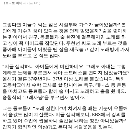
(브라보 마이 라이프 DB )
그렇다면 이금수 씨는 젊은 시절부터 가수가 꿈이었을까? 본
인에게 가수의 꿈이 있다는 것은 언제 알았을까? 술을 좋아하
는 편이어서 친구, 동료들과 술 한잔에 얼큰해지면 노래를 하
고 싶어 꼭 마이크를 잡았단다. 주현선 씨도 노래 부르는 것을
좋아해 아이들이 어렸을 땐 잠을 재워놓고 같이 노래방에 가서
노래를 부르고 온 적도 많다.
“지금 생각하니 아이들에게 미안하네요. 그래도 아내는 그렇
게라도 노래를 부르면서 육아 스트레스를 견디지 않았을까요?
올해가 결혼 37주년이니 37년 이상 노래를 불렀습니다. 특히
고등학교에서 수학 교사를 할 당시에는 축구, 테니스 등 운동
을 마치고도 동료들과 함께 술 마시고 노래하고 춤을 췄네요.
송창식의 ‘고래사냥’을 부르면서 말이죠.”
그는 동료들이 “노래 잘한다”며 치켜세울 때는 기분이 우쭐해
서 술값도 많이 계산했다. 지금 생각해보니, EBS에서 강의를
하고 있어 수입이 짭짤하니 술값을 내라는 칭찬 아니었을까?
갑자기 합리적인 의심(?)도 든다며 너털웃음을 짓는다.