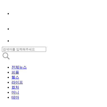
전체뉴스
피플
헬스
라이프
컬처
머니
테마