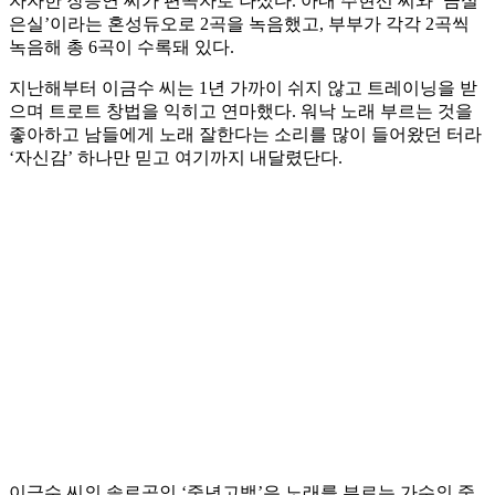
자자한 장승연 씨가 편곡자로 나섰다. 아내 주현선 씨와 ‘금실
은실’이라는 혼성듀오로 2곡을 녹음했고, 부부가 각각 2곡씩
녹음해 총 6곡이 수록돼 있다.
지난해부터 이금수 씨는 1년 가까이 쉬지 않고 트레이닝을 받
으며 트로트 창법을 익히고 연마했다. 워낙 노래 부르는 것을
좋아하고 남들에게 노래 잘한다는 소리를 많이 들어왔던 터라
‘자신감’ 하나만 믿고 여기까지 내달렸단다.
이금수 씨의 솔로곡인 ‘중년고백’은 노래를 부르는 가수의 중