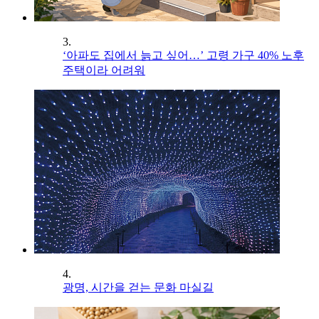
3.
‘아파도 집에서 늙고 싶어…’ 고령 가구 40% 노후
주택이라 어려워
4.
광명, 시간을 걷는 문화 마실길