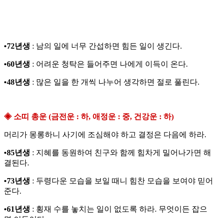
•72년생
: 남의 일에 너무 간섭하면 힘든 일이 생긴다.
•60년생
: 어려운 청탁은 들어주면 나에게 이득이 온다.
•48년생
: 많은 일을 한 개씩 나누어 생각하면 절로 풀린다.
◈ 소띠 총운 (금전운 : 하, 애정운 : 중, 건강운 : 하)
머리가 몽롱하니 사기에 조심해야 하고 결정은 다음에 하라.
•85년생
: 지혜를 동원하여 친구와 함께 힘차게 밀어나가면 해
결된다.
•73년생
: 두령다운 모습을 보일 때니 힘찬 모습을 보여야 믿어
준다.
•61년생
: 횡재 수를 놓치는 일이 없도록 하라. 무엇이든 잡으