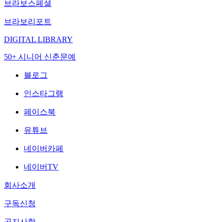
브라보스페셜
브라보리포트
DIGITAL LIBRARY
50+ 시니어 신춘문예
블로그
인스타그램
페이스북
유튜브
네이버카페
네이버TV
회사소개
구독신청
공지사항