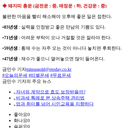
◈ 돼지띠 총운 (금전운 : 중, 애정운 : 하, 건강운 : 중)
불편한 마음을 빨리 해소해야 오후에 좋은 일은 접한다.
•83년생
: 실력을 인정받고 좋은 만남의 기쁨도 있다.
•71년생
: 어려운 부탁이 오나 거절할 것은 잘라야 한다.
•
59년생
: 횡재 수는 자주 오는 것이 아니다 놓치면 후회한다.
•47년생
: 재수가 좋으니 열어놓으면 많이 들어온다.
금민수 기자
minsugold@etoday.co.kr
#오늘의운세
#띠별운세
#무료운세
금민수 기자의 주요 뉴스
⌞
자녀와 계약으로 효도 보장받을까?
⌞
비과세 특례로 본 상속주택 관리법
⌞
업과 취미를 넘어 시민교육을 지향하다
좋아요
0
화나요
0
슬퍼요
0