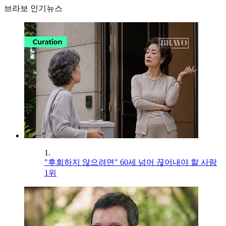
브라보 인기뉴스
1.
"후회하지 않으려면" 60세 넘어 끊어내야 할 사람
1위