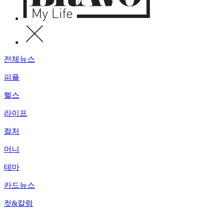
전체뉴스
피플
헬스
라이프
컬처
머니
테마
카드뉴스
컷&칼럼