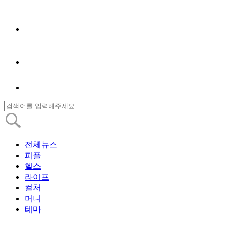
전체뉴스
피플
헬스
라이프
컬처
머니
테마