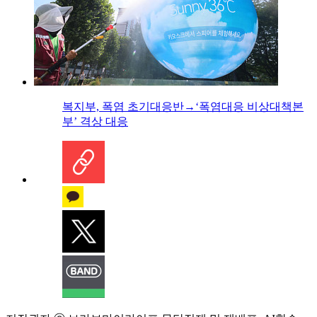
복지부, 폭염 초기대응반→‘폭염대응 비상대책본
부’ 격상 대응