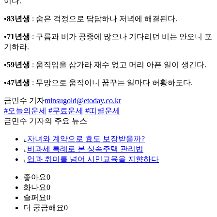
이다.
•83년생
: 숨은 걱정으로 답답하나 저녁에 해결된다.
•71년생
: 구름과 비가 공중에 많으나 기다리던 비는 안오니 포
기하라.
•59년생
: 움직임을 삼가라 재수 없고 머리 아픈 일이 생긴다.
•47년생
: 무망으로 움직이니 꿈꾸는 일마다 허황하도다.
금민수 기자
minsugold@etoday.co.kr
#오늘의운세
#무료운세
#띠별운세
금민수 기자의 주요 뉴스
⌞
자녀와 계약으로 효도 보장받을까?
⌞
비과세 특례로 본 상속주택 관리법
⌞
업과 취미를 넘어 시민교육을 지향하다
좋아요
0
화나요
0
슬퍼요
0
더 궁금해요
0