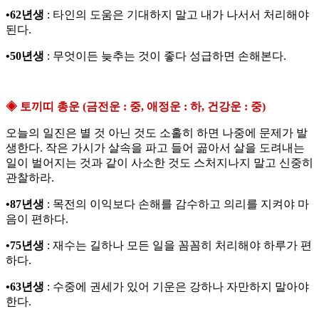
•62년생
: 타인의 도움은 기대하지 말고 내가 나서서 처리해야
된다.
•50년생
: 무엇이든 늦추는 것이 좋다 성급하면 손해본다.
◈ 토끼띠 총운 (금전운 : 중, 애정운 : 하, 건강운 : 중)
오늘의 일진은 별 것 아닌 것도 소홀히 하면 나중에 문제가 발
생한다. 작은 가시가 살속을 파고 들어 곪아서 살을 도려내는
일이 벌어지는 것과 같이 사소한 것도 스처지나지 말고 신중히
관찰하라.
•87년생
: 목전의 이익보다 손해를 감수하고 의리를 지켜야 마
음이 편하다.
•75년생
: 재수는 길하나 모든 일을 꼼꼼히 처리해야 하루가 편
하다.
•63년생
: 수중에 권세가 있어 기운은 강하나 자만하지 말아야
한다.