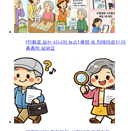
[만화로 보는 시니어 뉴스] 폭염 속 치매어르신 더
촘촘히 살펴요