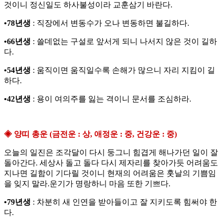
것이니 정신일도 하사불성이라 교훈삼기 바란다.
•78년생
: 직장에서 변동수가 오나 변동하면 불길하다.
•66년생
: 쓸데없는 구설로 앞서게 되니 나서지 않은 것이 길하
다.
•54년생
: 움직이면 움직일수록 손해가 많으니 자리 지킴이 길
하다.
•42년생
: 용이 여의주를 잃는 격이니 문서를 조심하라.
◈ 양띠 총운 (금전운 : 상, 애정운 : 중, 건강운 : 중)
오늘의 일진은 조각달이 다시 둥그니 힘겹게 해나가던 일이 잘
돌아간다. 세상사 돌고 돌다 다시 제자리를 찾아가듯 어려움도
지나면 길함이 기다릴 것이니 현재의 어려움은 훗날의 기쁨임
을 잊지 말라.운기가 명랑하니 마음 또한 기쁘다.
•79년생
: 차분히 새 인연을 받아들이고 잘 지키도록 힘써야 한
다.