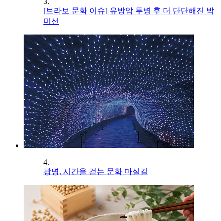
3.
[브라보 문화 이슈] 유방암 투병 후 더 단단해진 박
미선
4.
광명, 시간을 걷는 문화 마실길