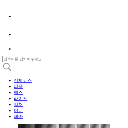
전체뉴스
피플
헬스
라이프
컬처
머니
테마