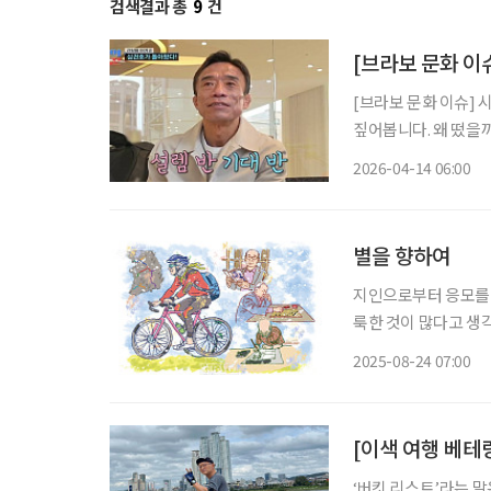
검색결과 총
9
건
[브라보 문화 이슈
[브라보 문화 이슈] 
짚어봅니다. 왜 떴을까? 레슬링 국가대표 출신 심권호가 최근 대중의 관심을 한 몸에 받고 있
다. 지난 1월 TV조
2026-04-14 06:00
념한 뒤, 최근 한층 
별을 향하여
지인으로부터 응모를 
룩한 것이 많다고 생각
Aspera Ad Ast
2025-08-24 07:00
지금의 시간에 이르렀
[이색 여행 베테랑
‘버킷 리스트’라는 말은