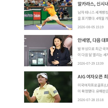
알카라스, 신시
남자 테니스 세계랭킹
을 포기했다. 4개월
렸다. 5일 ATP 투어 등 외신에 따르면 알카라스는 손목 부상 회복을 위해 신시내티오픈에 출
2026-08-05 15:19
전하지 않는다고 발표
안세영, 다음 대회
발 부상으로 최근 국
이 다음 달 열리는 세계선수권
구 요넥스코리아에서 
2026-07-29 13:39
“몸 상태는 80~90
AIG 여자오픈 
미국여자프로골프(LPG
이 확정됐다. 유해란은
다. AIG 여자오픈은 30일(현지시간) 영국 잉글랜드 랭커셔주 리덤 세인트 앤스의 로열 리덤
2026-07-28 15:18
앤드 세인트 앤스 골프