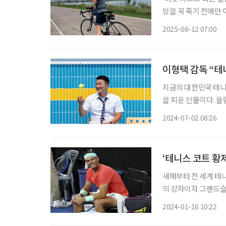
망을 꼭 죽기 전에만 
꿈꿔온 여행을 더는 
2025-08-12 07:00
이형택 감독 “테
지금의 대한민국 테니
을 피운 인물이다. 올
우승, US오픈 16강 
2024-07-02 08:26
선수 생활을 은퇴한 
‘테니스 코트 황
새해부터 전 세계 테니
의 강자이자 그랜드슬램
귀해 치르는 첫 대회였기
2024-01-16 10:22
장요근(엉덩허리근, ili