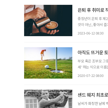
은퇴 후 취미로 
중장년이 은퇴 후 제2
것이 아닌, 좋아서 즐
갖게 되면, 당신도 ‘
2023-06-12 08:30
다. 은퇴 후 취미 
아직도 뜨거운 토
부모 혹은 조부모 그림
세’ 하는 식으로 이름
대가라면? 그 그림자
2020-07-22 08:00
잘할 것이라고 세상이
샌드 웨지 최초로
날씨가 화창한 날에 백