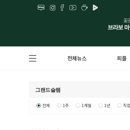
전체뉴스
피플
전체
1주
1개월
1년
직