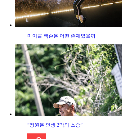
마이클 잭슨은 어떤 존재였을까
“정원은 인생 2막의 스승”