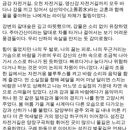
금강 자전거길, 오천 자전거길, 영산강 자전거길까지 모두 바
다나 강을 끼고 있어서 상선약수(上善若水)라는 교훈과 함께
물을 좋아하는 나에게는 라이딩 자체가 힐링이었다.
강변의 갈대숲은 깊고 따뜻했으며, 강물은 소리 없이 유장하였
다. 주마간산이라는 말대로 차를 타거나 걸어서는 보기 어려운
풍경들이다. 우리 산하의 속살을 만지는 듯 감미로웠다.
힘이 들었지만 나의 두 발로, 나의 끓는 피로, 나의 두근거리는
가슴으로 바람을 가르며 우리 강산의 산하 속으로 조금씩 나아
가서 스스로 하나가 된 듯하였다. 빠르다거나 늦다거나 위험하
다거나 하는 것은 이미 논의의 차원이 아니었다. 시골의 조용
한 길에서는 자전거용 블루투스를 켜고 바람 소리와 음악을 함
께 즐겼다. 먼 소실점을 향해 페달을 저어 마냥 달리면 스치는
바람은 너무도 상쾌하고 나는 어느덧 소실점의 가운데 자연 속
으로 스며들어 있었다. 산과 강과 물과 바람에다가 음악까지
하나 된 것 같은 일체감과 몰아의 경지가 나를 한껏 고양시켜
주었다. 봄 여름 가을 겨울 사계마다 다른 모습으로 다가오는
강과 산하가 나를 불렀다. 담양부터 광주 외곽 길 내내 어른 키
보다 더 큰 억새밭은 거의 영산강 하구까지 이어졌다. 섬진강
자전거길은 양장구곡처럼 휘어진 곳이 많으니 물길은 느리고
조용하였다. 구례 하동으로 이어지는 섬진강 벚꽃길은 언제나