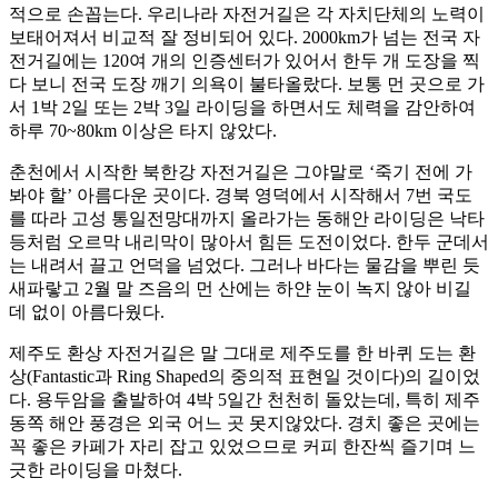
적으로 손꼽는다. 우리나라 자전거길은 각 자치단체의 노력이
보태어져서 비교적 잘 정비되어 있다. 2000km가 넘는 전국 자
전거길에는 120여 개의 인증센터가 있어서 한두 개 도장을 찍
다 보니 전국 도장 깨기 의욕이 불타올랐다. 보통 먼 곳으로 가
서 1박 2일 또는 2박 3일 라이딩을 하면서도 체력을 감안하여
하루 70~80km 이상은 타지 않았다.
춘천에서 시작한 북한강 자전거길은 그야말로 ‘죽기 전에 가
봐야 할’ 아름다운 곳이다. 경북 영덕에서 시작해서 7번 국도
를 따라 고성 통일전망대까지 올라가는 동해안 라이딩은 낙타
등처럼 오르막 내리막이 많아서 힘든 도전이었다. 한두 군데서
는 내려서 끌고 언덕을 넘었다. 그러나 바다는 물감을 뿌린 듯
새파랗고 2월 말 즈음의 먼 산에는 하얀 눈이 녹지 않아 비길
데 없이 아름다웠다.
제주도 환상 자전거길은 말 그대로 제주도를 한 바퀴 도는 환
상(Fantastic과 Ring Shaped의 중의적 표현일 것이다)의 길이었
다. 용두암을 출발하여 4박 5일간 천천히 돌았는데, 특히 제주
동쪽 해안 풍경은 외국 어느 곳 못지않았다. 경치 좋은 곳에는
꼭 좋은 카페가 자리 잡고 있었으므로 커피 한잔씩 즐기며 느
긋한 라이딩을 마쳤다.