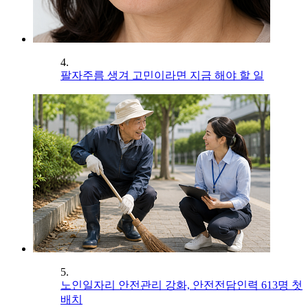
4.
팔자주름 생겨 고민이라면 지금 해야 할 일
5.
노인일자리 안전관리 강화, 안전전담인력 613명 첫
배치