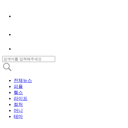
전체뉴스
피플
헬스
라이프
컬처
머니
테마