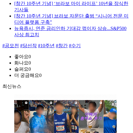
[창간 10주년 기념] ‘브라보 마이 라이프’ 10년을 장식한
기사들
[창간 10주년 기념] 브라보 자문단 출범 “시니어 전문 미
디어 플랫폼 구축”
뉴욕증시, 연준 금리인하 기대감 꺾이자 상승...S&P500
사상 최고치
#공모전
#당선작
#10주년
#창간
#수기
좋아요
0
화나요
0
슬퍼요
0
더 궁금해요
0
최신뉴스